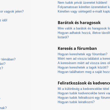
Nem tudok privát üzenetet küldeni!
Folyamatosan kéretlen üzeneteket k
or vagyok jelen?
Kéretlen vagy sértegető e-mailt kapt
 idő!
Barátok és haragosok
Mire valók a barátok és haragosok li
Hogyan adhatok hozzá, illetve távol
listáról?
Keresés a fórumban
Hogyan kereshetek egy fórumban?
Miért nem ad vissza találatot a ker
gy témában?
A keresésem miért ad vissza üres ol
ást?
Hogyan kereshetek a tagok között?
z?
Hogyan találhatom meg a saját hoz
Feliratkozások és kedvenc
Mi a különbség a kedvencekbe tétel 
Hogyan tudok kedvencekbe tenni vag
Hogyan tudok feliratkozni egy fórum
?
Hogyan tudok leiratkozni?
rnak?