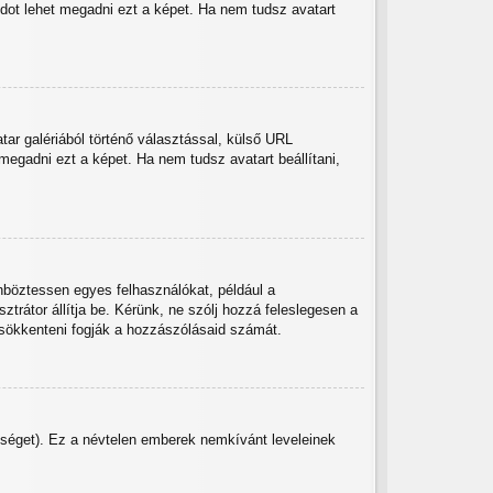
ódot lehet megadni ezt a képet. Ha nem tudsz avatart
tar galériából történő választással, külső URL
megadni ezt a képet. Ha nem tudsz avatart beállítani,
önböztessen egyes felhasználókat, például a
trátor állítja be. Kérünk, ne szólj hozzá feleslegesen a
csökkenteni fogják a hozzászólásaid számát.
etőséget). Ez a névtelen emberek nemkívánt leveleinek