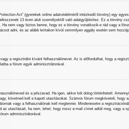
otection Act” (gyerekek online adatvédelméről intézkedő törvény) egy egyesü
delkezzenek 13 éven aluli személyektől való adatgyűjtéshez. Ez a törvény c
 nem vagy biztos benne, hogy ez a törvény vonatkozik-e rád vagy a fórumra,
ácsot adni, és az alább leírtakon kívül semmilyen aggály esetén sem hozzájuk
vagy a regisztrálni kívánt felhasználónevet. Az is előfordulhat, hogy a regisz
olatba a fórum egyik adminisztrátorával.
elhasználóneved és a jelszavad. Ha igen, akkor két dolog történhetett. Ame
agy, követned kell a kapott utasításokat. Számos fórum megköveteli, hogy az 
tornak vagy a felhasználónak kell megtennie. Mindenesetre a regisztrációnál 
sd az utasításait, ha nem, lehet, hogy rossz e-mail címet adtál meg, vagy a 
fórum adminisztrátorával.