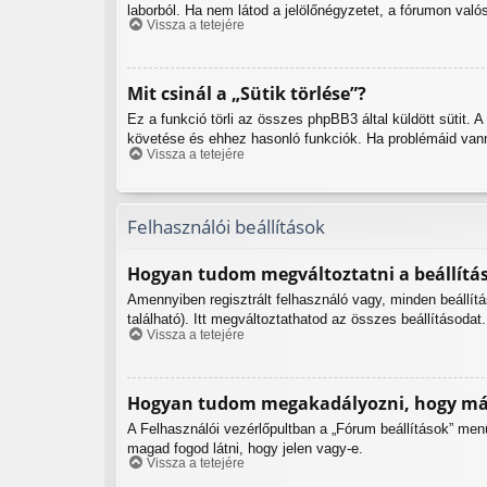
laborból. Ha nem látod a jelölőnégyzetet, a fórumon való
Vissza a tetejére
Mit csinál a „Sütik törlése”?
Ez a funkció törli az összes phpBB3 által küldött sütit. 
követése és ehhez hasonló funkciók. Ha problémáid vanna
Vissza a tetejére
Felhasználói beállítások
Hogyan tudom megváltoztatni a beállítá
Amennyiben regisztrált felhasználó vagy, minden beállít
található). Itt megváltoztathatod az összes beállításodat.
Vissza a tetejére
Hogyan tudom megakadályozni, hogy más
A Felhasználói vezérlőpultban a „Fórum beállítások” menüpo
magad fogod látni, hogy jelen vagy-e.
Vissza a tetejére