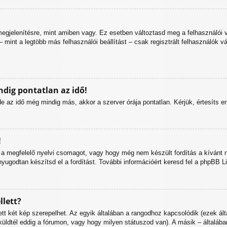
egjelenítésre, mint amiben vagy. Ez esetben változtasd meg a felhasználói 
 mint a legtöbb más felhasználói beállítást – csak regisztrált felhasználók v
dig pontatlan az idő!
 az idő még mindig más, akkor a szerver órája pontatlan. Kérjük, értesíts err
!
 a megfelelő nyelvi csomagot, vagy hogy még nem készült fordítás a kívánt n
odtan készítsd el a fordítást. További információért keresd fel a phpBB Limit
lett?
tt két kép szerepelhet. Az egyik általában a rangodhoz kapcsolódik (ezek ál
üldtél eddig a fórumon, vagy hogy milyen státuszod van). A másik – általába