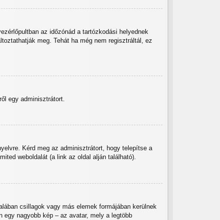
vezérlőpultban az időzónád a tartózkodási helyednek
áltoztathatják meg. Tehát ha még nem regisztráltál, ez
ől egy adminisztrátort.
yelvre. Kérd meg az adminisztrátort, hogy telepítse a
ed weboldalát (a link az oldal alján található).
talában csillagok vagy más elemek formájában kerülnek
n egy nagyobb kép – az avatar, mely a legtöbb