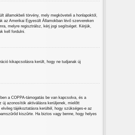
lt államokbeli törvény, mely megköveteli a honlapoktól,
sak az Amerikai Egyesült Államokban lévő szervereken
 melyre regisztrálsz, kérj jogi segítséget. Kérjük,
 kell fordulni.
tráció kikapcsolásra került, hogy ne tudjanak új
nnyiben a COPPA-támogatás be van kapcsolva, és a
új azonosítók aktiválásra kerüljenek, mielőtt
elvileg tájékoztatásra kerültél, hogy szükséges-e az
spamszűrőd kiszűrte. Ha biztos vagy benne, hogy helyes