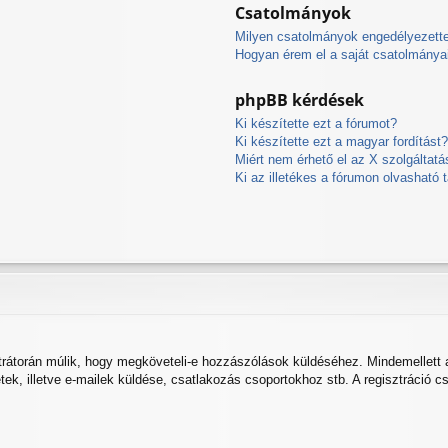
Csatolmányok
Milyen csatolmányok engedélyezett
Hogyan érem el a saját csatolmánya
phpBB kérdések
Ki készítette ezt a fórumot?
Ki készítette ezt a magyar fordítást
Miért nem érhető el az X szolgáltatá
Ki az illetékes a fórumon olvasható
ztrátorán múlik, hogy megköveteli-e hozzászólások küldéséhez. Mindemellett a
etek, illetve e-mailek küldése, csatlakozás csoportokhoz stb. A regisztráció