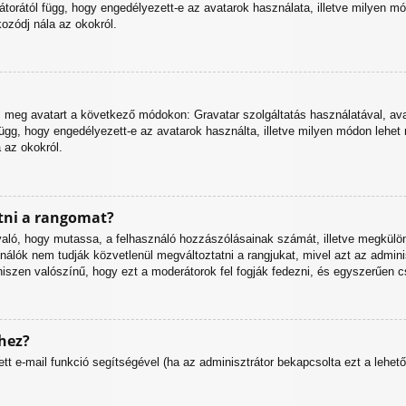
torától függ, hogy engedélyezett-e az avatarok használata, illetve milyen m
kozódj nála az okokról.
z meg avatart a következő módokon: Gravatar szolgáltatás használatával, ava
függ, hogy engedélyezett-e az avatarok használta, illetve milyen módon lehet 
a az okokról.
tni a rangomat?
a való, hogy mutassa, a felhasználó hozzászólásainak számát, illetve megkül
nálók nem tudják közvetlenül megváltoztatni a rangjukat, mivel azt az adminisz
szen valószínű, hogy ezt a moderátorok fel fogják fedezni, és egyszerűen 
hez?
tett e-mail funkció segítségével (ha az adminisztrátor bekapcsolta ezt a leh