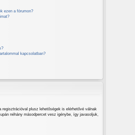
ek ezen a fórumon?
imat?
?
s?
 tartalommal kapcsolatban?
 regisztrációval plusz lehetőségek is elérhetővé válnak
 csupán néhány másodpercet vesz igénybe, így javasoljuk,