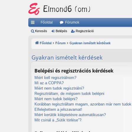
Főoldal
Fórumok
yo
Keresés
Belépés
Regisztráció
rs
Főoldal
Fórum
Gyakran ismételt kérdések
lin
Gyakran ismételt kérdések
ke
k
Belépési és regisztrációs kérdések
Miért kell regisztrálnom?
Mi az a COPPA?
Miért nem tudok regisztrálni?
Regisztráltam, de mégsem tudok belépni
Miért nem tudok belépni?
Korábban regisztráltam magam, azonban már nem tudok 
Elfelejtettem a jelszavamat!
Miért kerülök kiléptetésre automatikusan?
Mit csinál a „Sütik törlése”?