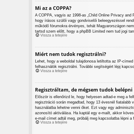
Mi az a COPPA?
A COPPA, vagyis az 1998-as „Child Online Privacy and Pr
hogy írásos szülői vagy gondviselői beleegyezéssel ren
működő fórumokra érvényes, tehát Magyarországon nem. Ha
tartsd szem előtt, hogy a phpBB Limited nem tud jogi tan
Vissza a tetejére
Miért nem tudok regisztrálni?
Lehet, hogy a weboldal tulajdonosa letiltotta az IP-címed 
felhasználók regisztrálni. További segítségért lépj kapcs
Vissza a tetejére
Regisztráltam, de mégsem tudok belépni
Először is ellenőrizd le, hogy helyesen adtad-e meg a f
regisztráció során megadtad, hogy 13 évesnél fiatalabb v
használatba lehetne venni őket. Ezt vagy egy adminisztrá
azonosító aktiválása. Ha kaptál egy e-mailt, akkor köve
e-mail címet adtál meg, próbálj meg kapcsolatba lépni a 
Vissza a tetejére