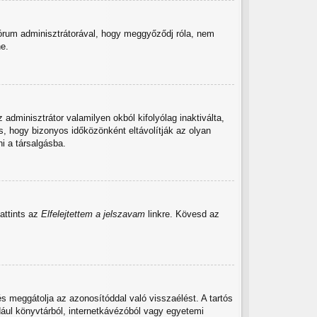
fórum adminisztrátorával, hogy meggyőződj róla, nem
ne.
 adminisztrátor valamilyen okból kifolyólag inaktiválta,
, hogy bizonyos időközönként eltávolítják az olyan
i a társalgásba.
attints az
Elfelejtettem a jelszavam
linkre. Kövesd az
s meggátolja az azonosítóddal való visszaélést. A tartós
dául könyvtárból, internetkávézóból vagy egyetemi