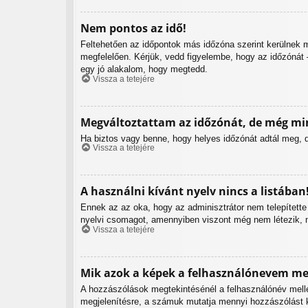
Nem pontos az idő!
Feltehetően az időpontok más időzóna szerint kerülnek m
megfelelően. Kérjük, vedd figyelembe, hogy az időzónát –
egy jó alakalom, hogy megtedd.
Vissza a tetejére
Megváltoztattam az időzónát, de még min
Ha biztos vagy benne, hogy helyes időzónát adtál meg, de
Vissza a tetejére
A használni kívánt nyelv nincs a listában
Ennek az az oka, hogy az adminisztrátor nem telepítette
nyelvi csomagot, amennyiben viszont még nem létezik, nyug
Vissza a tetejére
Mik azok a képek a felhasználónevem mel
A hozzászólások megtekintésénél a felhasználónév melle
megjelenítésre, a számuk mutatja mennyi hozzászólást k