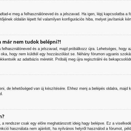
 adtad-e meg a felhasználóneved és a jelszavad. Ha igen, lépj kapcsolatba a 
etőjének oldalán lépett fel valamilyen konfigurációs hiba, melyet javítaniuk ké
 már nem tudok belépni?!
e a felhasználóneved és a jelszavad, majd próbálkozz újra. Lehetséges, hogy az
s oka, hogy nem küldtél egy hozzászólást se. Néhány fórumon ugyanis szokás
kkentsék az adatbázis méretét. Próbálj meg újra regisztrálni és bekapcsolódn
eni, de lehetőséged van új készítésére. Ehhez menj a belépés oldalra, majd k
d.
n?
, a rendszer csak egy előre meghatározott ideig hagy belépve. Ez a viselkedé
nkció használata nem ajánlott, ha nyilvános helyről használod a fórumot, pél