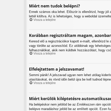
Miért nem tudok belépni?
Ennek számos oka lehet. Először is ellenőrizd, hogy jól
lettél kitiltva. Az is lehetséges, hogy a weboldal üzemelt
Vissza a tetejére
Korábban regisztráltam magam, azonban
Keresd elő a regisztrációkor kapott e-mailt, ellenőrizd l
vagy törölte az azonosítód. Ez utóbbinak egy lehetsége
felhasználókat, akik nem küldtek hozzászólást, hogy csö
Vissza a tetejére
Elfelejtettem a jelszavamat!
Semmi pánik! A jelszavad ugyan nem lehet utólag kiderít
utasításokat, és rövid időn belül újra be kell tudnod lépne
Vissza a tetejére
Miért kerülök kiléptetésre automatikusa
Ha belépéskor nem jelölöd be az
Emlékezzen rám
opciót
belépve maradáshoz jelöld be az említett opciót. Ezen fu