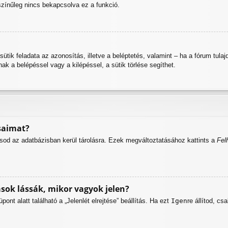
színűleg nincs bekapcsolva ez a funkció.
A sütik feladata az azonosítás, illetve a beléptetés, valamint – ha a fórum tu
k a belépéssel vagy a kilépéssel, a sütik törlése segíthet.
saimat?
ásod az adatbázisban kerül tárolásra. Ezek megváltoztatásához kattints a
Fel
ok lássák, mikor vagyok jelen?
nt alatt található a „Jelenlét elrejtése” beállítás. Ha ezt
Igen
re állítod, cs