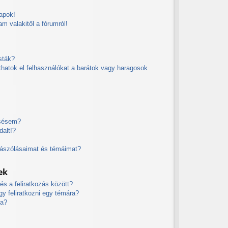
apok!
am valakitől a fórumról!
sták?
íthatok el felhasználókat a barátok vagy haragosok
esésem?
dalt!?
zászólásaimat és témáimat?
ek
és a feliratkozás között?
y feliratkozni egy témára?
ra?