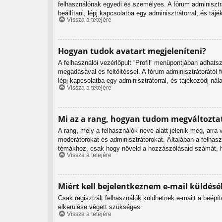
felhasználónak egyedi és személyes. A fórum adminisztrá
beállítani, lépj kapcsolatba egy adminisztrátorral, és tájé
Vissza a tetejére
Hogyan tudok avatart megjeleníteni?
A felhasználói vezérlőpult “Profil” menüpontjában adhats
megadásával és feltöltéssel. A fórum adminisztrátorától 
lépj kapcsolatba egy adminisztrátorral, és tájékozódj nál
Vissza a tetejére
Mi az a rang, hogyan tudom megváltozta
A rang, mely a felhasználók neve alatt jelenik meg, arr
moderátorokat és adminisztrátorokat. Általában a felhasz
témákhoz, csak hogy növeld a hozzászólásaid számát, hi
Vissza a tetejére
Miért kell bejelentkeznem e-mail küldésé
Csak regisztrált felhasználók küldhetnek e-mailt a beépí
elkerülése végett szükséges.
Vissza a tetejére