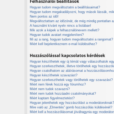
Felhasználói beállítások
Hogyan tudom megváltoztatni a beállításaimat?
Hogyan tudom megakadályozni, hogy mások lássák, mik
Nem pontos az idő!
Megváltoztattam az időzónát, de még mindig pontatlan az
A használni kívánt nyelv nincs a listában!
Mik azok a képek a felhasználónevem mellett?
Hogyan tudok avatart megjeleníteni?
Mi az a rang, hogyan tudom megváltoztatni a rangomat?
Miért kell bejelentkeznem e-mail küldéséhez?
Hozzászólással kapcsolatos kérdések
Hogyan készíthetek egy új témát vagy válaszolhatok e
Hogyan szerkeszthetek, illetve törölhetek egy hozzászól
Hogyan csatolhatom az aláírásomat a hozzászólásomho
Hogyan készíthetek szavazást?
Hogyan szerkeszthetek vagy törölhetek egy szavazást?
Miért nem férek hozzá egy fórumhoz?
Miért nem tudok szavazni?
Miért nem tudok hozzáadni csatolmányokat?
Miért kaptam figyelmeztetést?
Hogyan jelenthetek egy hozzászólást a moderátoroknak
Mire való az „Elmentés” gomb hozzászólás küldésénél?
Miért kell a hozzászólásomat jóváhagynia egy moderáto