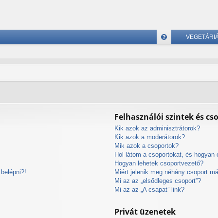
VEGETÁRI
G
yI
K
Felhasználói szintek és cs
Kik azok az adminisztrátorok?
Kik azok a moderátorok?
Mik azok a csoportok?
Hol látom a csoportokat, és hogyan
Hogyan lehetek csoportvezető?
belépni?!
Miért jelenik meg néhány csoport m
Mi az az „elsődleges csoport”?
Mi az az „A csapat” link?
Privát üzenetek