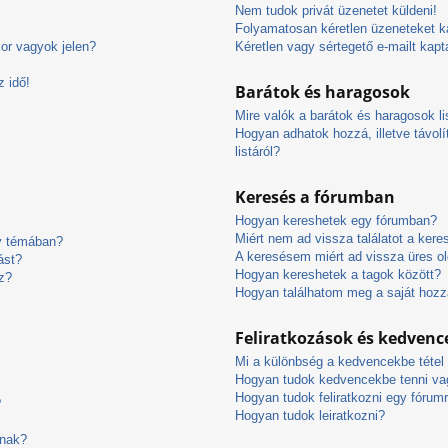
Nem tudok privát üzenetet küldeni!
Folyamatosan kéretlen üzeneteket k
or vagyok jelen?
Kéretlen vagy sértegető e-mailt kapt
 idő!
Barátok és haragosok
Mire valók a barátok és haragosok li
Hogyan adhatok hozzá, illetve távol
listáról?
Keresés a fórumban
Hogyan kereshetek egy fórumban?
Miért nem ad vissza találatot a ker
gy témában?
A keresésem miért ad vissza üres ol
ást?
Hogyan kereshetek a tagok között?
z?
Hogyan találhatom meg a saját hoz
Feliratkozások és kedvenc
Mi a különbség a kedvencekbe tétel 
Hogyan tudok kedvencekbe tenni vag
Hogyan tudok feliratkozni egy fórum
?
Hogyan tudok leiratkozni?
rnak?