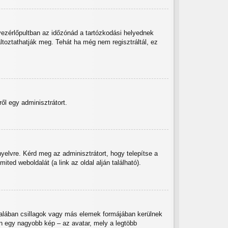
vezérlőpultban az időzónád a tartózkodási helyednek
áltoztathatják meg. Tehát ha még nem regisztráltál, ez
ől egy adminisztrátort.
yelvre. Kérd meg az adminisztrátort, hogy telepítse a
ed weboldalát (a link az oldal alján található).
talában csillagok vagy más elemek formájában kerülnek
n egy nagyobb kép – az avatar, mely a legtöbb