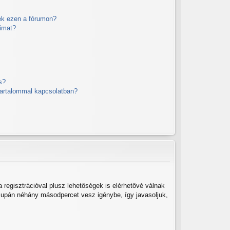
ek ezen a fórumon?
imat?
?
s?
 tartalommal kapcsolatban?
 regisztrációval plusz lehetőségek is elérhetővé válnak
 csupán néhány másodpercet vesz igénybe, így javasoljuk,