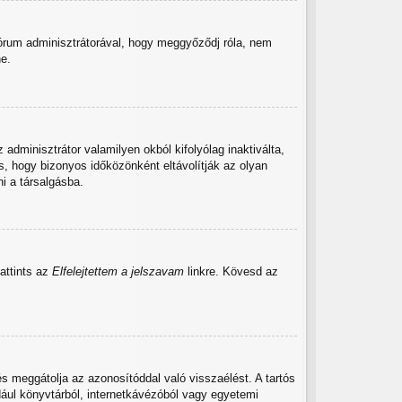
fórum adminisztrátorával, hogy meggyőződj róla, nem
ne.
 adminisztrátor valamilyen okból kifolyólag inaktiválta,
, hogy bizonyos időközönként eltávolítják az olyan
i a társalgásba.
attints az
Elfelejtettem a jelszavam
linkre. Kövesd az
s meggátolja az azonosítóddal való visszaélést. A tartós
dául könyvtárból, internetkávézóból vagy egyetemi