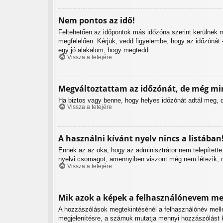
Nem pontos az idő!
Feltehetően az időpontok más időzóna szerint kerülnek m
megfelelően. Kérjük, vedd figyelembe, hogy az időzónát –
egy jó alakalom, hogy megtedd.
Vissza a tetejére
Megváltoztattam az időzónát, de még min
Ha biztos vagy benne, hogy helyes időzónát adtál meg, de
Vissza a tetejére
A használni kívánt nyelv nincs a listában
Ennek az az oka, hogy az adminisztrátor nem telepítette
nyelvi csomagot, amennyiben viszont még nem létezik, nyug
Vissza a tetejére
Mik azok a képek a felhasználónevem mel
A hozzászólások megtekintésénél a felhasználónév melle
megjelenítésre, a számuk mutatja mennyi hozzászólást k