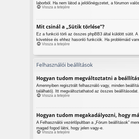
laborból. Ha nem látod a jelölőnégyzetet, a fórumon való
Vissza a tetejére
Mit csinál a „Sütik törlése”?
Ez a funkció törli az összes phpBB3 által küldött sütit. 
követése és ehhez hasonló funkciók. Ha problémáid vanna
Vissza a tetejére
Felhasználói beállítások
Hogyan tudom megváltoztatni a beállítá
Amennyiben regisztrált felhasználó vagy, minden beállít
található). Itt megváltoztathatod az összes beállításodat.
Vissza a tetejére
Hogyan tudom megakadályozni, hogy más
A Felhasználói vezérlőpultban a „Fórum beállítások” menüpo
magad fogod látni, hogy jelen vagy-e.
Vissza a tetejére