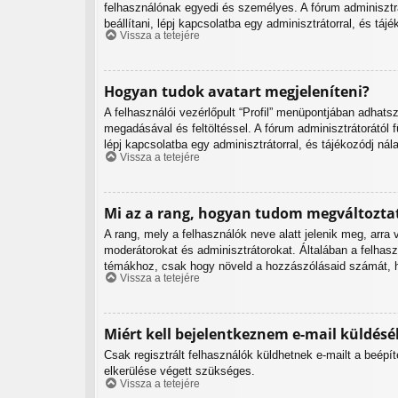
felhasználónak egyedi és személyes. A fórum adminisztrá
beállítani, lépj kapcsolatba egy adminisztrátorral, és tájé
Vissza a tetejére
Hogyan tudok avatart megjeleníteni?
A felhasználói vezérlőpult “Profil” menüpontjában adhats
megadásával és feltöltéssel. A fórum adminisztrátorától 
lépj kapcsolatba egy adminisztrátorral, és tájékozódj nál
Vissza a tetejére
Mi az a rang, hogyan tudom megváltozta
A rang, mely a felhasználók neve alatt jelenik meg, arr
moderátorokat és adminisztrátorokat. Általában a felhasz
témákhoz, csak hogy növeld a hozzászólásaid számát, hi
Vissza a tetejére
Miért kell bejelentkeznem e-mail küldésé
Csak regisztrált felhasználók küldhetnek e-mailt a beépí
elkerülése végett szükséges.
Vissza a tetejére