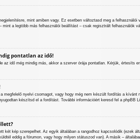
egjelenítésre, mint amiben vagy. Ez esetben változtasd meg a felhasználói 
 mint a legtöbb más felhasználói beállítást – csak regisztrált felhasználók v
dig pontatlan az idő!
 az idő még mindig más, akkor a szerver órája pontatlan. Kérjük, értesíts err
!
 a megfelelő nyelvi csomagot, vagy hogy még nem készült fordítás a kívánt n
odtan készítsd el a fordítást. További információért keresd fel a phpBB Limit
lett?
tt két kép szerepelhet. Az egyik általában a rangodhoz kapcsolódik (ezek ál
üldtél eddig a fórumon, vagy hogy milyen státuszod van). A másik – általába