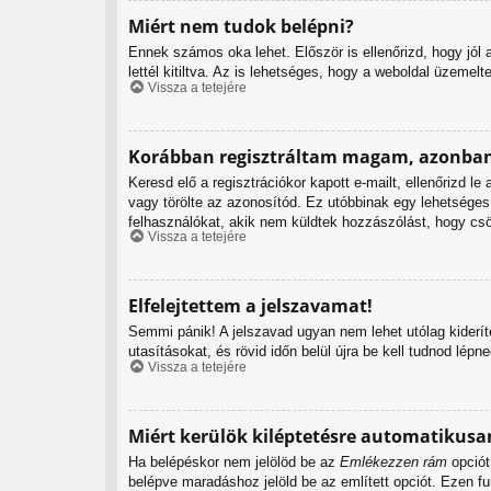
Miért nem tudok belépni?
Ennek számos oka lehet. Először is ellenőrizd, hogy jól
lettél kitiltva. Az is lehetséges, hogy a weboldal üzemelt
Vissza a tetejére
Korábban regisztráltam magam, azonban
Keresd elő a regisztrációkor kapott e-mailt, ellenőrizd l
vagy törölte az azonosítód. Ez utóbbinak egy lehetsége
felhasználókat, akik nem küldtek hozzászólást, hogy csö
Vissza a tetejére
Elfelejtettem a jelszavamat!
Semmi pánik! A jelszavad ugyan nem lehet utólag kiderít
utasításokat, és rövid időn belül újra be kell tudnod lépne
Vissza a tetejére
Miért kerülök kiléptetésre automatikusa
Ha belépéskor nem jelölöd be az
Emlékezzen rám
opciót
belépve maradáshoz jelöld be az említett opciót. Ezen fu