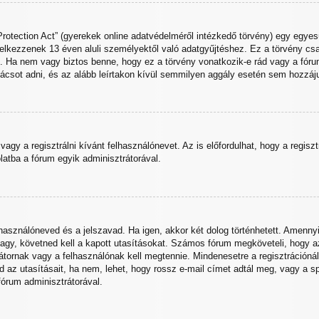
otection Act” (gyerekek online adatvédelméről intézkedő törvény) egy egyesü
delkezzenek 13 éven aluli személyektől való adatgyűjtéshez. Ez a törvény c
 nem vagy biztos benne, hogy ez a törvény vonatkozik-e rád vagy a fórumra,
ácsot adni, és az alább leírtakon kívül semmilyen aggály esetén sem hozzájuk
vagy a regisztrálni kívánt felhasználónevet. Az is előfordulhat, hogy a regisz
olatba a fórum egyik adminisztrátorával.
elhasználóneved és a jelszavad. Ha igen, akkor két dolog történhetett. Ame
agy, követned kell a kapott utasításokat. Számos fórum megköveteli, hogy az 
tornak vagy a felhasználónak kell megtennie. Mindenesetre a regisztrációnál 
sd az utasításait, ha nem, lehet, hogy rossz e-mail címet adtál meg, vagy a 
fórum adminisztrátorával.