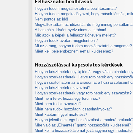
Felhasználói beállítások
Hogyan tudom megváltoztatni a beállításaimat?
Hogyan tudom megakadályozni, hogy mások lássák, mik
Nem pontos az idő!
Megváltoztattam az időzónát, de még mindig pontatlan az
A használni kívánt nyelv nincs a listában!
Mik azok a képek a felhasználónevem mellett?
Hogyan tudok avatart megjeleníteni?
Mi az a rang, hogyan tudom megváltoztatni a rangomat?
Miért kell bejelentkeznem e-mail küldéséhez?
Hozzászólással kapcsolatos kérdések
Hogyan készíthetek egy új témát vagy válaszolhatok e
Hogyan szerkeszthetek, illetve törölhetek egy hozzászól
Hogyan csatolhatom az aláírásomat a hozzászólásomho
Hogyan készíthetek szavazást?
Hogyan szerkeszthetek vagy törölhetek egy szavazást?
Miért nem férek hozzá egy fórumhoz?
Miért nem tudok szavazni?
Miért nem tudok hozzáadni csatolmányokat?
Miért kaptam figyelmeztetést?
Hogyan jelenthetek egy hozzászólást a moderátoroknak
Mire való az „Elmentés” gomb hozzászólás küldésénél?
Miért kell a hozzászólásomat jóváhagynia egy moderáto