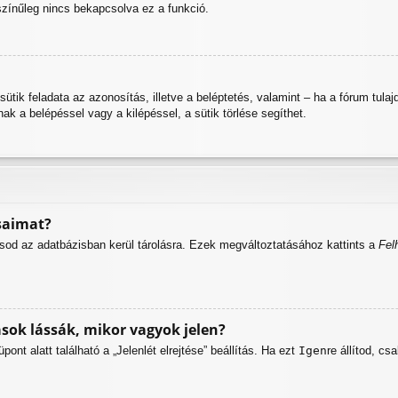
színűleg nincs bekapcsolva ez a funkció.
A sütik feladata az azonosítás, illetve a beléptetés, valamint – ha a fórum tu
k a belépéssel vagy a kilépéssel, a sütik törlése segíthet.
saimat?
ásod az adatbázisban kerül tárolásra. Ezek megváltoztatásához kattints a
Fel
ok lássák, mikor vagyok jelen?
nt alatt található a „Jelenlét elrejtése” beállítás. Ha ezt
Igen
re állítod, cs