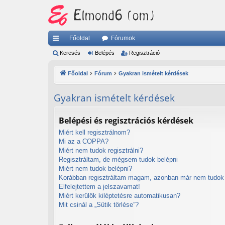
Főoldal
Fórumok
yo
Keresés
Belépés
Regisztráció
rs
Főoldal
Fórum
Gyakran ismételt kérdések
lin
Gyakran ismételt kérdések
ke
k
Belépési és regisztrációs kérdések
Miért kell regisztrálnom?
Mi az a COPPA?
Miért nem tudok regisztrálni?
Regisztráltam, de mégsem tudok belépni
Miért nem tudok belépni?
Korábban regisztráltam magam, azonban már nem tudok 
Elfelejtettem a jelszavamat!
Miért kerülök kiléptetésre automatikusan?
Mit csinál a „Sütik törlése”?