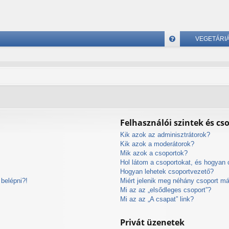
VEGETÁRI
G
yI
K
Felhasználói szintek és cs
Kik azok az adminisztrátorok?
Kik azok a moderátorok?
Mik azok a csoportok?
Hol látom a csoportokat, és hogyan
Hogyan lehetek csoportvezető?
belépni?!
Miért jelenik meg néhány csoport m
Mi az az „elsődleges csoport”?
Mi az az „A csapat” link?
Privát üzenetek