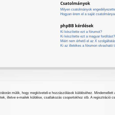
Csatolmányok
Milyen csatolmányok engedélyezett
Hogyan érem el a saját csatolmánya
phpBB kérdések
Ki készítette ezt a fórumot?
Ki készítette ezt a magyar fordítást
Miért nem érhető el az X szolgáltatá
Ki az illetékes a fórumon olvasható
ztrátorán múlik, hogy megköveteli-e hozzászólások küldéséhez. Mindemellett a
etek, illetve e-mailek küldése, csatlakozás csoportokhoz stb. A regisztráció