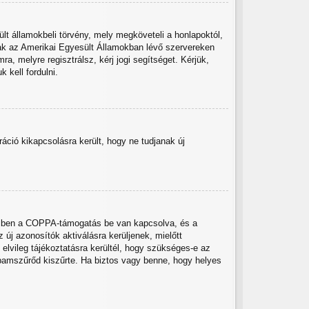
lt államokbeli törvény, mely megköveteli a honlapoktól,
sak az Amerikai Egyesült Államokban lévő szervereken
 melyre regisztrálsz, kérj jogi segítséget. Kérjük,
 kell fordulni.
tráció kikapcsolásra került, hogy ne tudjanak új
nnyiben a COPPA-támogatás be van kapcsolva, és a
új azonosítók aktiválásra kerüljenek, mielőtt
elvileg tájékoztatásra kerültél, hogy szükséges-e az
spamszűrőd kiszűrte. Ha biztos vagy benne, hogy helyes