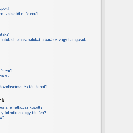
apok!
am valakitől a fórumról!
sták?
íthatok el felhasználókat a barátok vagy haragosok
esésem?
dalt!?
zászólásaimat és témáimat?
ek
és a feliratkozás között?
y feliratkozni egy témára?
ra?