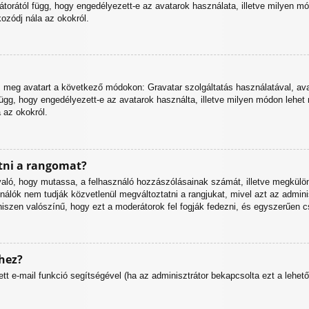
torától függ, hogy engedélyezett-e az avatarok használata, illetve milyen m
kozódj nála az okokról.
z meg avatart a következő módokon: Gravatar szolgáltatás használatával, ava
függ, hogy engedélyezett-e az avatarok használta, illetve milyen módon lehet 
a az okokról.
tni a rangomat?
a való, hogy mutassa, a felhasználó hozzászólásainak számát, illetve megkül
nálók nem tudják közvetlenül megváltoztatni a rangjukat, mivel azt az adminisz
szen valószínű, hogy ezt a moderátorok fel fogják fedezni, és egyszerűen 
hez?
tett e-mail funkció segítségével (ha az adminisztrátor bekapcsolta ezt a leh