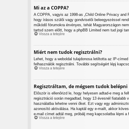
Mi az a COPPA?
A COPPA, vagyis az 1998-as „Child Online Privacy and Pr
hogy írásos szülői vagy gondviselői beleegyezéssel ren
működő fórumokra érvényes, tehát Magyarországon nem. Ha
tartsd szem előtt, hogy a phpBB Limited nem tud jogi tan
Vissza a tetejére
Miért nem tudok regisztrálni?
Lehet, hogy a weboldal tulajdonosa letiltotta az IP-címed 
felhasználók regisztrálni. További segítségért lépj kapcs
Vissza a tetejére
Regisztráltam, de mégsem tudok belépni
Először is ellenőrizd le, hogy helyesen adtad-e meg a f
regisztráció során megadtad, hogy 13 évesnél fiatalabb v
használatba lehetne venni őket. Ezt vagy egy adminisztrá
azonosító aktiválása. Ha kaptál egy e-mailt, akkor köve
e-mail címet adtál meg, próbálj meg kapcsolatba lépni a 
Vissza a tetejére