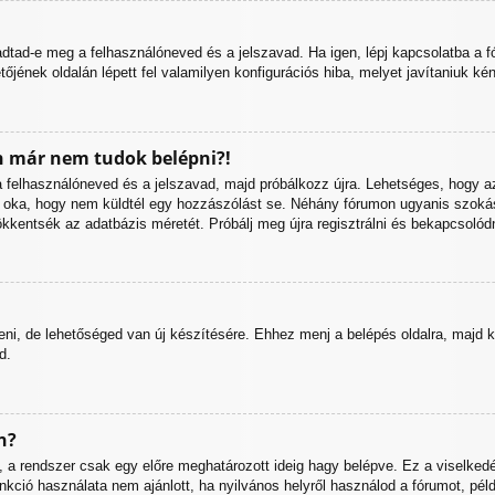
 adtad-e meg a felhasználóneved és a jelszavad. Ha igen, lépj kapcsolatba a 
etőjének oldalán lépett fel valamilyen konfigurációs hiba, melyet javítaniuk ké
 már nem tudok belépni?!
e a felhasználóneved és a jelszavad, majd próbálkozz újra. Lehetséges, hogy az
s oka, hogy nem küldtél egy hozzászólást se. Néhány fórumon ugyanis szokás
kkentsék az adatbázis méretét. Próbálj meg újra regisztrálni és bekapcsolódn
eni, de lehetőséged van új készítésére. Ehhez menj a belépés oldalra, majd k
d.
n?
, a rendszer csak egy előre meghatározott ideig hagy belépve. Ez a viselkedé
nkció használata nem ajánlott, ha nyilvános helyről használod a fórumot, pél