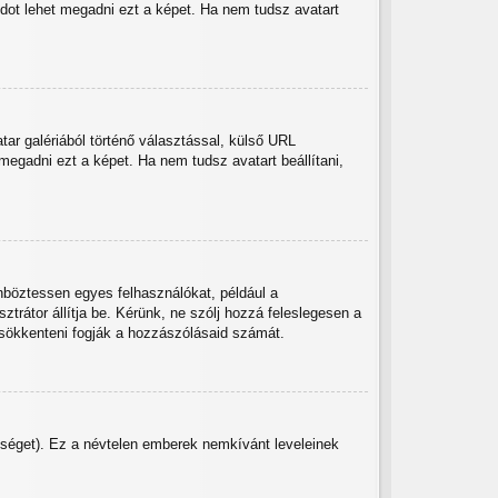
ódot lehet megadni ezt a képet. Ha nem tudsz avatart
tar galériából történő választással, külső URL
megadni ezt a képet. Ha nem tudsz avatart beállítani,
önböztessen egyes felhasználókat, például a
trátor állítja be. Kérünk, ne szólj hozzá feleslegesen a
csökkenteni fogják a hozzászólásaid számát.
etőséget). Ez a névtelen emberek nemkívánt leveleinek