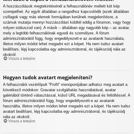
A hozzászólások megtekintésénél a felhasználónév mellett két kép
szerepelhet. Az egyik általában a rangodhoz kapcsolódik (ezek általában
csillagok vagy más elemek formájában kerülnek megjelenítésre, a
számuk mutatja mennyi hozzászólást küldtél eddig a fórumon, vagy hogy
milyen státuszod van). A másik – általában egy nagyobb kép – az avatar,
mely a legtöbb felhasználónak egyedi és személyes. A fórum
adminisztrátorától függ, hogy engedélyezett-e az avatarok használata,
illetve milyen módot lehet megadni ezt a képet. Ha nem tudsz avatart
beállítani, lépj kapcsolatba egy adminisztrátorral, és tájékozódj nála az
okokról.
Vissza a tetejére
Hogyan tudok avatart megjeleníteni?
A felhasználói vezérlőpult “Profil” menüpontjában adhatsz meg avatart a
következő módokon: Gravatar szolgáltatás használatával, avatar
galériából történő választással, külső URL megadásával és feltöltéssel. A
fórum adminisztrátorától függ, hogy engedélyezett-e az avatarok
használta, illetve milyen módon lehet megadni ezt a képet. Ha nem tudsz
avatart beállítani, lépj kapcsolatba egy adminisztrátorral, és tájékozódj
nála az okokról.
Vissza a tetejére