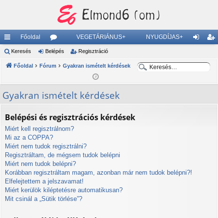
Főoldal
VEGETÁRIÁNUS+
NYUGDÍJAS+
yo
Keresés
Belépés
ór
Regisztráció
el
eg
rs
Főoldal
Fórum
u
Gyakran ismételt kérdések
ép
is
K
K
lin
m
és
ztr
e
e
Gyakran ismételt kérdések
ke
ok
ác
r
r
e
e
k
ió
Belépési és regisztrációs kérdések
s
s
Miért kell regisztrálnom?
é
é
Mi az a COPPA?
s
s
Miért nem tudok regisztrálni?
Regisztráltam, de mégsem tudok belépni
Miért nem tudok belépni?
Korábban regisztráltam magam, azonban már nem tudok belépni?!
Elfelejtettem a jelszavamat!
Miért kerülök kiléptetésre automatikusan?
Mit csinál a „Sütik törlése”?