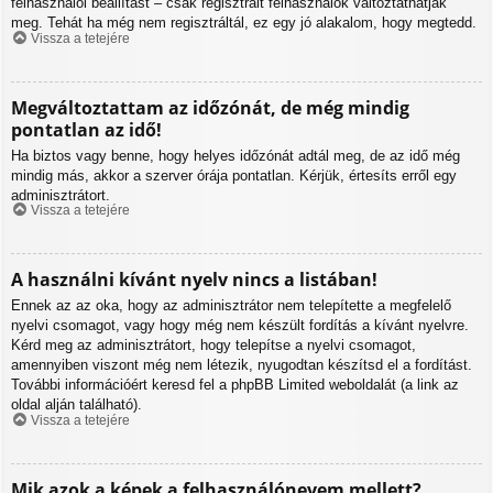
felhasználói beállítást – csak regisztrált felhasználók változtathatják
meg. Tehát ha még nem regisztráltál, ez egy jó alakalom, hogy megtedd.
Vissza a tetejére
Megváltoztattam az időzónát, de még mindig
pontatlan az idő!
Ha biztos vagy benne, hogy helyes időzónát adtál meg, de az idő még
mindig más, akkor a szerver órája pontatlan. Kérjük, értesíts erről egy
adminisztrátort.
Vissza a tetejére
A használni kívánt nyelv nincs a listában!
Ennek az az oka, hogy az adminisztrátor nem telepítette a megfelelő
nyelvi csomagot, vagy hogy még nem készült fordítás a kívánt nyelvre.
Kérd meg az adminisztrátort, hogy telepítse a nyelvi csomagot,
amennyiben viszont még nem létezik, nyugodtan készítsd el a fordítást.
További információért keresd fel a phpBB Limited weboldalát (a link az
oldal alján található).
Vissza a tetejére
Mik azok a képek a felhasználónevem mellett?