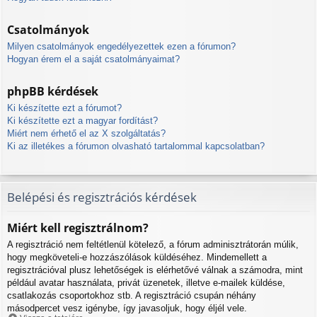
Csatolmányok
Milyen csatolmányok engedélyezettek ezen a fórumon?
Hogyan érem el a saját csatolmányaimat?
phpBB kérdések
Ki készítette ezt a fórumot?
Ki készítette ezt a magyar fordítást?
Miért nem érhető el az X szolgáltatás?
Ki az illetékes a fórumon olvasható tartalommal kapcsolatban?
Belépési és regisztrációs kérdések
Miért kell regisztrálnom?
A regisztráció nem feltétlenül kötelező, a fórum adminisztrátorán múlik,
hogy megköveteli-e hozzászólások küldéséhez. Mindemellett a
regisztrációval plusz lehetőségek is elérhetővé válnak a számodra, mint
például avatar használata, privát üzenetek, illetve e-mailek küldése,
csatlakozás csoportokhoz stb. A regisztráció csupán néhány
másodpercet vesz igénybe, így javasoljuk, hogy éljél vele.