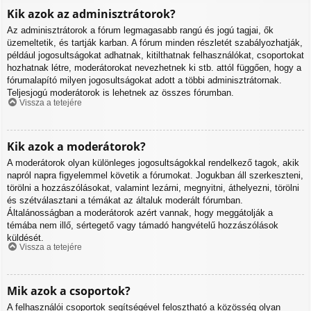
Kik azok az adminisztrátorok?
Az adminisztrátorok a fórum legmagasabb rangú és jogú tagjai, ők
üzemeltetik, és tartják karban. A fórum minden részletét szabályozhatják,
például jogosultságokat adhatnak, kitilthatnak felhasználókat, csoportokat
hozhatnak létre, moderátorokat nevezhetnek ki stb. attól függően, hogy a
fórumalapító milyen jogosultságokat adott a többi adminisztrátornak.
Teljesjogú moderátorok is lehetnek az összes fórumban.
Vissza a tetejére
Kik azok a moderátorok?
A moderátorok olyan különleges jogosultságokkal rendelkező tagok, akik
napról napra figyelemmel követik a fórumokat. Jogukban áll szerkeszteni,
törölni a hozzászólásokat, valamint lezárni, megnyitni, áthelyezni, törölni
és szétválasztani a témákat az általuk moderált fórumban.
Általánosságban a moderátorok azért vannak, hogy meggátolják a
témába nem illő, sértegető vagy támadó hangvételű hozzászólások
küldését.
Vissza a tetejére
Mik azok a csoportok?
A felhasználói csoportok segítségével felosztható a közösség olyan