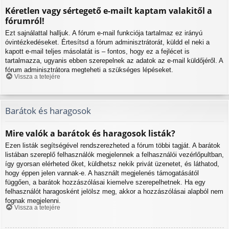
Kéretlen vagy sértegető e-mailt kaptam valakitől a
fórumról!
Ezt sajnálattal halljuk. A fórum e-mail funkciója tartalmaz ez irányú
óvintézkedéseket. Értesítsd a fórum adminisztrátorát, küldd el neki a
kapott e-mail teljes másolatát is – fontos, hogy ez a fejlécet is
tartalmazza, ugyanis ebben szerepelnek az adatok az e-mail küldőjéről. A
fórum adminisztrátora megteheti a szükséges lépéseket.
Vissza a tetejére
Barátok és haragosok
Mire valók a barátok és haragosok listák?
Ezen listák segítségével rendszerezheted a fórum többi tagját. A barátok
listában szereplő felhasználók megjelennek a felhasználói vezérlőpultban,
így gyorsan elérheted őket, küldhetsz nekik privát üzenetet, és láthatod,
hogy éppen jelen vannak-e. A használt megjelenés támogatásától
függően, a barátok hozzászólásai kiemelve szerepelhetnek. Ha egy
felhasználót haragosként jelölsz meg, akkor a hozzászólásai alapból nem
fognak megjelenni.
Vissza a tetejére