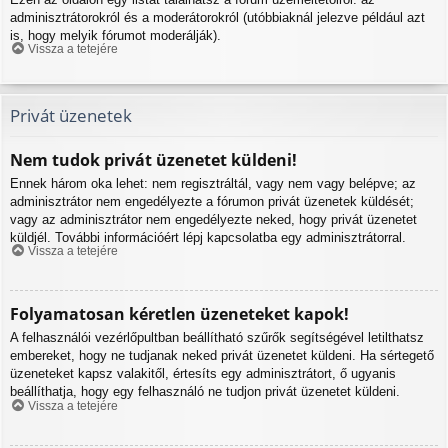
adminisztrátorokról és a moderátorokról (utóbbiaknál jelezve például azt
is, hogy melyik fórumot moderálják).
Vissza a tetejére
Privát üzenetek
Nem tudok privát üzenetet küldeni!
Ennek három oka lehet: nem regisztráltál, vagy nem vagy belépve; az
adminisztrátor nem engedélyezte a fórumon privát üzenetek küldését;
vagy az adminisztrátor nem engedélyezte neked, hogy privát üzenetet
küldjél. További információért lépj kapcsolatba egy adminisztrátorral.
Vissza a tetejére
Folyamatosan kéretlen üzeneteket kapok!
A felhasználói vezérlőpultban beállítható szűrők segítségével letilthatsz
embereket, hogy ne tudjanak neked privát üzenetet küldeni. Ha sértegető
üzeneteket kapsz valakitől, értesíts egy adminisztrátort, ő ugyanis
beállíthatja, hogy egy felhasználó ne tudjon privát üzenetet küldeni.
Vissza a tetejére