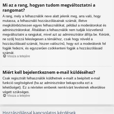
Mi az a rang, hogyan tudom megváltoztatni a
rangomat?
A rang, mely a felhasználók neve alatt jelenik meg, arra való, hogy
mutassa, a felhasználó hozzászólásainak számát, illetve
megkülönböztessen egyes felhasználókat, például a moderátorokat és
adminisztrátorokat. Általában a felhasználók nem tudják közvetlenül
megváltoztatni a rangjukat, mivel azt az adminisztrátor állítja be. Kérünk,
ne szólj hozzá feleslegesen a témákhoz, csak hogy növeld a
hozzászólásaid számát, hiszen valószínű, hogy ezt a moderátorok fel
fogják fedezni, és egyszerűen csökkenteni fogják a hozzászólásaid
számát.
Vissza a tetejére
Miért kell bejelentkeznem e-mail küldéséhez?
Csak regisztrált felhasználók küldhetnek e-mailt a beépített e-mail
funkció segítségével (ha az adminisztrátor bekapcsolta ezt a
lehetőséget). Ez a névtelen emberek nemkívánt leveleinek elkerülése
végett szükséges.
Vissza a tetejére
Hozzászólással kapcsolatos kérdések