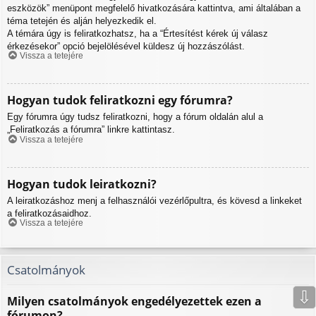
eszközök” menüpont megfelelő hivatkozására kattintva, ami általában a
téma tetején és alján helyezkedik el.
A témára úgy is feliratkozhatsz, ha a “Értesítést kérek új válasz
érkezésekor” opció bejelölésével küldesz új hozzászólást.
Vissza a tetejére
Hogyan tudok feliratkozni egy fórumra?
Egy fórumra úgy tudsz feliratkozni, hogy a fórum oldalán alul a
„Feliratkozás a fórumra” linkre kattintasz.
Vissza a tetejére
Hogyan tudok leiratkozni?
A leiratkozáshoz menj a felhasználói vezérlőpultra, és kövesd a linkeket
a feliratkozásaidhoz.
Vissza a tetejére
Csatolmányok
⇩
Milyen csatolmányok engedélyezettek ezen a
fórumon?