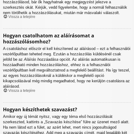
hozzászólásod, bár ők hagyhatnak egy megjegyzést jelezve a
szerkesztés okát. Kérjük, vedd figyelembe, hogy a normál felhasználók
nem törölhetik a hozzászólásukat, miután már másvalaki válaszolt.
Vissza a tetejére
Hogyan csatolhatom az aláírásomat a
hozzászólásomhoz?
A csatoláshoz először el kell készítened az aláírásod – ezt a felhasználói
vezérlőpultban teheted meg. Ezután a hozzászólás küldésénél csak
jelöld be az
Aláírás hozzáadása
opciót. Az aláírás automatikusan is
hozzáadható minden hozzászóláshoz, ehhez is a felhasználói
vezérlőpultban kell megváltoztatnod a megfelelő beállítást. Ha így teszel,
az egyes hozzászólásoknál a küldéskor a megfelelő opció
kikapcsolásával még mindig megadhatod, hogy ne kerüljön csatolásra az
aláírásod.
Vissza a tetejére
Hogyan készíthetek szavazást?
Amikor egy új témát nyitsz, vagy egy téma első hozzászólását
szerkeszted, kattints a „Szavazás készítése” fülre az üzenet mező alatt.
Ha nem látod ezt a fület, az azért lehet, mert nincs jogosultságod
szavazás készítéséhez. Add meg a szavazás címét, majd legalább két