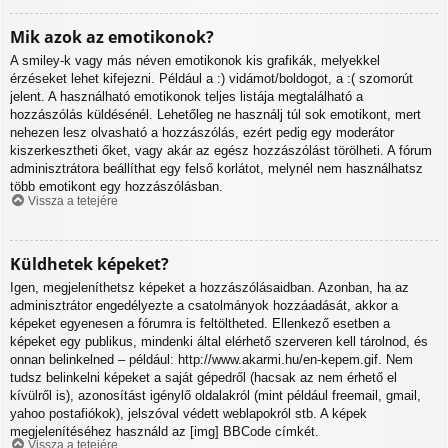
Mik azok az emotikonok?
A smiley-k vagy más néven emotikonok kis grafikák, melyekkel
érzéseket lehet kifejezni. Például a :) vidámot/boldogot, a :( szomorút
jelent. A használható emotikonok teljes listája megtalálható a
hozzászólás küldésénél. Lehetőleg ne használj túl sok emotikont, mert
nehezen lesz olvasható a hozzászólás, ezért pedig egy moderátor
kiszerkesztheti őket, vagy akár az egész hozzászólást törölheti. A fórum
adminisztrátora beállíthat egy felső korlátot, melynél nem használhatsz
több emotikont egy hozzászólásban.
Vissza a tetejére
Küldhetek képeket?
Igen, megjeleníthetsz képeket a hozzászólásaidban. Azonban, ha az
adminisztrátor engedélyezte a csatolmányok hozzáadását, akkor a
képeket egyenesen a fórumra is feltöltheted. Ellenkező esetben a
képeket egy publikus, mindenki által elérhető szerveren kell tárolnod, és
onnan belinkelned – például: http://www.akarmi.hu/en-kepem.gif. Nem
tudsz belinkelni képeket a saját gépedről (hacsak az nem érhető el
kívülről is), azonosítást igénylő oldalakról (mint például freemail, gmail,
yahoo postafiókok), jelszóval védett weblapokról stb. A képek
megjelenítéséhez használd az [img] BBCode címkét.
Vissza a tetejére