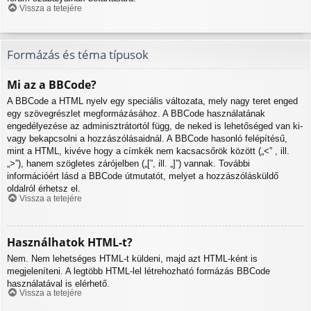
Vissza a tetejére
Formázás és téma típusok
Mi az a BBCode?
A BBCode a HTML nyelv egy speciális változata, mely nagy teret enged
egy szövegrészlet megformázásához. A BBCode használatának
engedélyezése az adminisztrátortól függ, de neked is lehetőséged van ki-
vagy bekapcsolni a hozzászólásaidnál. A BBCode hasonló felépítésű,
mint a HTML, kivéve hogy a címkék nem kacsacsőrök között („<” , ill.
„>”), hanem szögletes zárójelben („[”, ill. „]”) vannak. További
információért lásd a BBCode útmutatót, melyet a hozzászólásküldő
oldalról érhetsz el.
Vissza a tetejére
Használhatok HTML-t?
Nem. Nem lehetséges HTML-t küldeni, majd azt HTML-ként is
megjeleníteni. A legtöbb HTML-lel létrehozható formázás BBCode
használatával is elérhető.
Vissza a tetejére