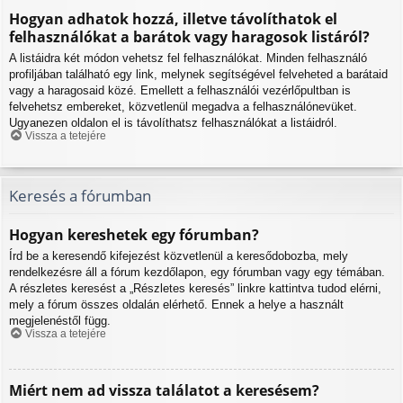
Hogyan adhatok hozzá, illetve távolíthatok el
felhasználókat a barátok vagy haragosok listáról?
A listáidra két módon vehetsz fel felhasználókat. Minden felhasználó
profiljában található egy link, melynek segítségével felveheted a barátaid
vagy a haragosaid közé. Emellett a felhasználói vezérlőpultban is
felvehetsz embereket, közvetlenül megadva a felhasználónevüket.
Ugyanezen oldalon el is távolíthatsz felhasználókat a listáidról.
Vissza a tetejére
Keresés a fórumban
Hogyan kereshetek egy fórumban?
Írd be a keresendő kifejezést közvetlenül a keresődobozba, mely
rendelkezésre áll a fórum kezdőlapon, egy fórumban vagy egy témában.
A részletes keresést a „Részletes keresés” linkre kattintva tudod elérni,
mely a fórum összes oldalán elérhető. Ennek a helye a használt
megjelenéstől függ.
Vissza a tetejére
Miért nem ad vissza találatot a keresésem?