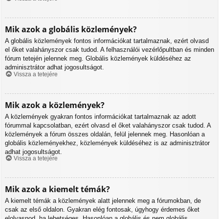
Mik azok a globális közlemények?
A globális közlemények fontos információkat tartalmaznak, ezért olvasd
el őket valahányszor csak tudod. A felhasználói vezérlőpultban és minden
fórum tetején jelennek meg. Globális közlemények küldéséhez az
adminisztrátor adhat jogosultságot.
Vissza a tetejére
Mik azok a közlemények?
A közlemények gyakran fontos információkat tartalmaznak az adott
fórummal kapcsolatban, ezért olvasd el őket valahányszor csak tudod. A
közlemények a fórum összes oldalán, felül jelennek meg. Hasonlóan a
globális közleményekhez, közlemények küldéséhez is az adminisztrátor
adhat jogosultságot.
Vissza a tetejére
Mik azok a kiemelt témák?
A kiemelt témák a közlemények alatt jelennek meg a fórumokban, de
csak az első oldalon. Gyakran elég fontosak, úgyhogy érdemes őket
elolvasnod, ha lehetséges. Hasonlóan a globális és nem globális