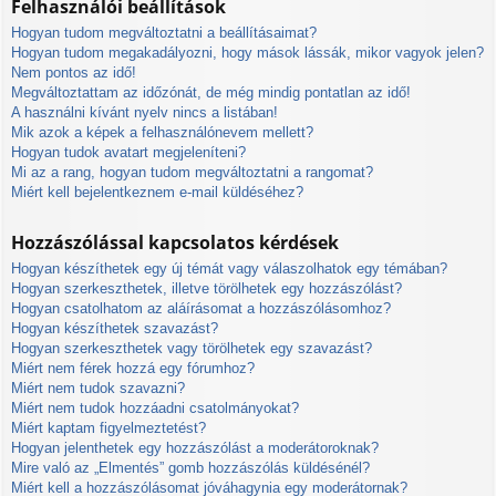
Felhasználói beállítások
Hogyan tudom megváltoztatni a beállításaimat?
Hogyan tudom megakadályozni, hogy mások lássák, mikor vagyok jelen?
Nem pontos az idő!
Megváltoztattam az időzónát, de még mindig pontatlan az idő!
A használni kívánt nyelv nincs a listában!
Mik azok a képek a felhasználónevem mellett?
Hogyan tudok avatart megjeleníteni?
Mi az a rang, hogyan tudom megváltoztatni a rangomat?
Miért kell bejelentkeznem e-mail küldéséhez?
Hozzászólással kapcsolatos kérdések
Hogyan készíthetek egy új témát vagy válaszolhatok egy témában?
Hogyan szerkeszthetek, illetve törölhetek egy hozzászólást?
Hogyan csatolhatom az aláírásomat a hozzászólásomhoz?
Hogyan készíthetek szavazást?
Hogyan szerkeszthetek vagy törölhetek egy szavazást?
Miért nem férek hozzá egy fórumhoz?
Miért nem tudok szavazni?
Miért nem tudok hozzáadni csatolmányokat?
Miért kaptam figyelmeztetést?
Hogyan jelenthetek egy hozzászólást a moderátoroknak?
Mire való az „Elmentés” gomb hozzászólás küldésénél?
Miért kell a hozzászólásomat jóváhagynia egy moderátornak?