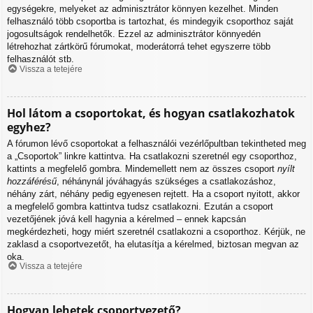
egységekre, melyeket az adminisztrátor könnyen kezelhet. Minden
felhasználó több csoportba is tartozhat, és mindegyik csoporthoz saját
jogosultságok rendelhetők. Ezzel az adminisztrátor könnyedén
létrehozhat zártkörű fórumokat, moderátorrá tehet egyszerre több
felhasználót stb.
Vissza a tetejére
Hol látom a csoportokat, és hogyan csatlakozhatok
egyhez?
A fórumon lévő csoportokat a felhasználói vezérlőpultban tekintheted meg
a „Csoportok” linkre kattintva. Ha csatlakozni szeretnél egy csoporthoz,
kattints a megfelelő gombra. Mindemellett nem az összes csoport
nyílt
hozzáférésű
, néhánynál jóváhagyás szükséges a csatlakozáshoz,
néhány zárt, néhány pedig egyenesen rejtett. Ha a csoport nyitott, akkor
a megfelelő gombra kattintva tudsz csatlakozni. Ezután a csoport
vezetőjének jóvá kell hagynia a kérelmed – ennek kapcsán
megkérdezheti, hogy miért szeretnél csatlakozni a csoporthoz. Kérjük, ne
zaklasd a csoportvezetőt, ha elutasítja a kérelmed, biztosan megvan az
oka.
Vissza a tetejére
Hogyan lehetek csoportvezető?