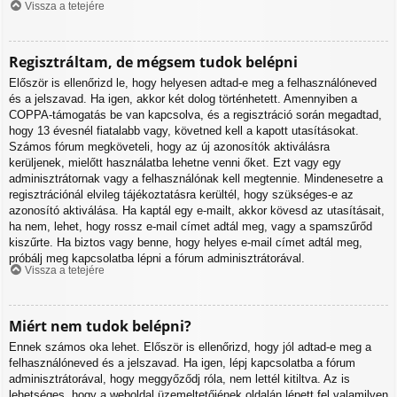
Vissza a tetejére
Regisztráltam, de mégsem tudok belépni
Először is ellenőrizd le, hogy helyesen adtad-e meg a felhasználóneved
és a jelszavad. Ha igen, akkor két dolog történhetett. Amennyiben a
COPPA-támogatás be van kapcsolva, és a regisztráció során megadtad,
hogy 13 évesnél fiatalabb vagy, követned kell a kapott utasításokat.
Számos fórum megköveteli, hogy az új azonosítók aktiválásra
kerüljenek, mielőtt használatba lehetne venni őket. Ezt vagy egy
adminisztrátornak vagy a felhasználónak kell megtennie. Mindenesetre a
regisztrációnál elvileg tájékoztatásra kerültél, hogy szükséges-e az
azonosító aktiválása. Ha kaptál egy e-mailt, akkor kövesd az utasításait,
ha nem, lehet, hogy rossz e-mail címet adtál meg, vagy a spamszűrőd
kiszűrte. Ha biztos vagy benne, hogy helyes e-mail címet adtál meg,
próbálj meg kapcsolatba lépni a fórum adminisztrátorával.
Vissza a tetejére
Miért nem tudok belépni?
Ennek számos oka lehet. Először is ellenőrizd, hogy jól adtad-e meg a
felhasználóneved és a jelszavad. Ha igen, lépj kapcsolatba a fórum
adminisztrátorával, hogy meggyőződj róla, nem lettél kitiltva. Az is
lehetséges, hogy a weboldal üzemeltetőjének oldalán lépett fel valamilyen