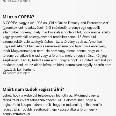
Vissza a tetejére
Mi az a COPPA?
A COPPA, vagyis az 1998-as „Child Online Privacy and Protection Act”
(gyerekek online adatvédelméről intézkedő törvény) egy egyesült
államokbeli törvény, mely megköveteli a honlapoktól, hogy írásos szülői
vagy gondviselői beleegyezéssel rendelkezzenek 13 éven aluli
személyektől való adatgyűjtéshez. Ez a törvény csak az Amerikai
Egyesült Államokban lévő szervereken működő fórumokra érvényes,
tehát Magyarországon nem. Ha nem vagy biztos benne, hogy ez a
törvény vonatkozik-e rád vagy a fórumra, melyre regisztrálsz, kérj jogi
segítséget. Kérjük, tartsd szem előtt, hogy a phpBB Limited nem tud jogi
tanácsot adni, és az alább leírtakon kívül semmilyen aggály esetén sem
hozzájuk kell fordulni.
Vissza a tetejére
Miért nem tudok regisztrálni?
Lehet, hogy a weboldal tulajdonosa letiltotta az IP-címed vagy a
regisztrálni kívánt felhasználónevet. Az is előfordulhat, hogy a
regisztráció kikapcsolásra került, hogy ne tudjanak új felhasználók
regisztrálni. További segítségért lépj kapcsolatba a fórum egyik
adminisztrátorával.