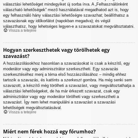
választási lehetőséget mindegyiket új sorba írva. A „Felhasználónként
válaszható lehetőségek” mező használatával megadhatod azt is, hogy
egy felhasználó hány választási lehetőségre szavazhat; beállíthatsz a
szavazásnak egy időkorlátot (napokban megadva); és végül
választhatsz, hogy lehetséges legyen-e a szavazatokat megváltoztatatni.
Vissza a tetejére
Hogyan szerkeszthetek vagy törölhetek egy
szavazást?
A hozzászólásokhoz hasonlóan a szavazásokat is csak a készítő, egy
moderátor vagy egy adminisztrátor szerkesztheti. Egy szavazás
szerkesztéséhez menj a téma első hozzászólásához – mindig ehhez
tartozik a szavazás, és kattints a
szerkeszt
gombra. Ha még senki sem
szavazott, a készítő még törölheti a szavazást, vagy megváltoztathatja a
választási lehetőségeket, de ha már érkezett szavazat, csak egy
adminisztrátor vagy egy moderátor törölheti vagy szerkesztheti a
szavazást. Így nem lehet manipulálni a szavazást a szavazási
lehetőségek megváltoztatásával.
Vissza a tetejére
Miért nem férek hozzá egy fórumhoz?