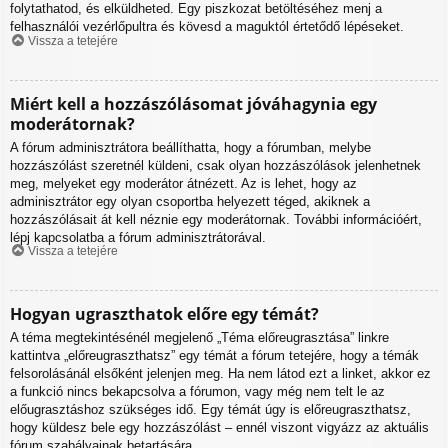
folytathatod, és elküldheted. Egy piszkozat betöltéséhez menj a
felhasználói vezérlőpultra és kövesd a maguktól értetődő lépéseket.
Vissza a tetejére
Miért kell a hozzászólásomat jóváhagynia egy
moderátornak?
A fórum adminisztrátora beállíthatta, hogy a fórumban, melybe
hozzászólást szeretnél küldeni, csak olyan hozzászólások jelenhetnek
meg, melyeket egy moderátor átnézett. Az is lehet, hogy az
adminisztrátor egy olyan csoportba helyezett téged, akiknek a
hozzászólásait át kell néznie egy moderátornak. További információért,
lépj kapcsolatba a fórum adminisztrátorával.
Vissza a tetejére
Hogyan ugraszthatok előre egy témát?
A téma megtekintésénél megjelenő „Téma előreugrasztása” linkre
kattintva „előreugraszthatsz” egy témát a fórum tetejére, hogy a témák
felsorolásánál elsőként jelenjen meg. Ha nem látod ezt a linket, akkor ez
a funkció nincs bekapcsolva a fórumon, vagy még nem telt le az
előugrasztáshoz szükséges idő. Egy témát úgy is előreugraszthatsz,
hogy küldesz bele egy hozzászólást – ennél viszont vigyázz az aktuális
fórum szabályainak betartására.