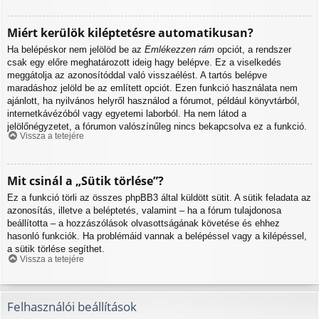
Miért kerülök kiléptetésre automatikusan?
Ha belépéskor nem jelölöd be az
Emlékezzen rám
opciót, a rendszer
csak egy előre meghatározott ideig hagy belépve. Ez a viselkedés
meggátolja az azonosítóddal való visszaélést. A tartós belépve
maradáshoz jelöld be az említett opciót. Ezen funkció használata nem
ajánlott, ha nyilvános helyről használod a fórumot, például könyvtárból,
internetkávézóból vagy egyetemi laborból. Ha nem látod a
jelölőnégyzetet, a fórumon valószínűleg nincs bekapcsolva ez a funkció.
Vissza a tetejére
Mit csinál a „Sütik törlése”?
Ez a funkció törli az összes phpBB3 által küldött sütit. A sütik feladata az
azonosítás, illetve a beléptetés, valamint – ha a fórum tulajdonosa
beállította – a hozzászólások olvasottságának követése és ehhez
hasonló funkciók. Ha problémáid vannak a belépéssel vagy a kilépéssel,
a sütik törlése segíthet.
Vissza a tetejére
Felhasználói beállítások