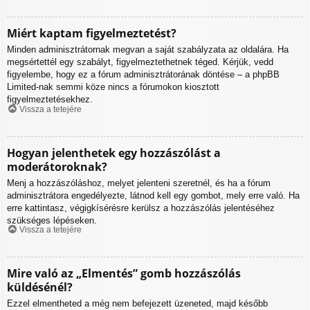
Miért kaptam figyelmeztetést?
Minden adminisztrátornak megvan a saját szabályzata az oldalára. Ha
megsértettél egy szabályt, figyelmeztethetnek téged. Kérjük, vedd
figyelembe, hogy ez a fórum adminisztrátorának döntése – a phpBB
Limited-nak semmi köze nincs a fórumokon kiosztott
figyelmeztetésekhez.
Vissza a tetejére
Hogyan jelenthetek egy hozzászólást a
moderátoroknak?
Menj a hozzászóláshoz, melyet jelenteni szeretnél, és ha a fórum
adminisztrátora engedélyezte, látnod kell egy gombot, mely erre való. Ha
erre kattintasz, végigkísérésre kerülsz a hozzászólás jelentéséhez
szükséges lépéseken.
Vissza a tetejére
Mire való az „Elmentés” gomb hozzászólás
küldésénél?
Ezzel elmentheted a még nem befejezett üzeneted, majd később