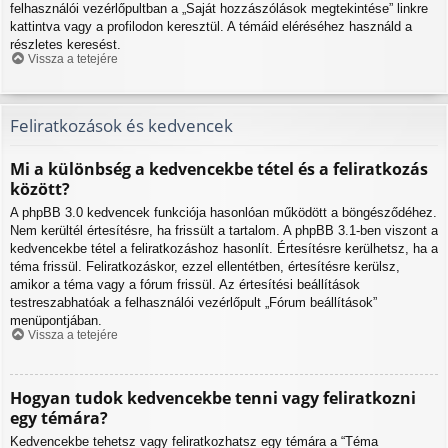
felhasználói vezérlőpultban a „Saját hozzászólások megtekintése” linkre
kattintva vagy a profilodon keresztül. A témáid eléréséhez használd a
részletes keresést.
Vissza a tetejére
Feliratkozások és kedvencek
Mi a különbség a kedvencekbe tétel és a feliratkozás
között?
A phpBB 3.0 kedvencek funkciója hasonlóan működött a böngésződéhez.
Nem kerültél értesítésre, ha frissült a tartalom. A phpBB 3.1-ben viszont a
kedvencekbe tétel a feliratkozáshoz hasonlít. Értesítésre kerülhetsz, ha a
téma frissül. Feliratkozáskor, ezzel ellentétben, értesítésre kerülsz,
amikor a téma vagy a fórum frissül. Az értesítési beállítások
testreszabhatóak a felhasználói vezérlőpult „Fórum beállítások”
menüpontjában.
Vissza a tetejére
Hogyan tudok kedvencekbe tenni vagy feliratkozni
egy témára?
Kedvencekbe tehetsz vagy feliratkozhatsz egy témára a “Téma