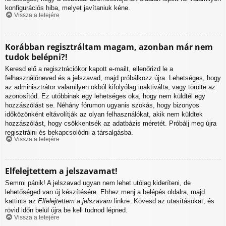
konfigurációs hiba, melyet javítaniuk kéne.
Vissza a tetejére
Korábban regisztráltam magam, azonban már nem
tudok belépni?!
Keresd elő a regisztrációkor kapott e-mailt, ellenőrizd le a
felhasználóneved és a jelszavad, majd próbálkozz újra. Lehetséges, hogy
az adminisztrátor valamilyen okból kifolyólag inaktiválta, vagy törölte az
azonosítód. Ez utóbbinak egy lehetséges oka, hogy nem küldtél egy
hozzászólást se. Néhány fórumon ugyanis szokás, hogy bizonyos
időközönként eltávolítják az olyan felhasználókat, akik nem küldtek
hozzászólást, hogy csökkentsék az adatbázis méretét. Próbálj meg újra
regisztrálni és bekapcsolódni a társalgásba.
Vissza a tetejére
Elfelejtettem a jelszavamat!
Semmi pánik! A jelszavad ugyan nem lehet utólag kideríteni, de
lehetőséged van új készítésére. Ehhez menj a belépés oldalra, majd
kattints az
Elfelejtettem a jelszavam
linkre. Kövesd az utasításokat, és
rövid időn belül újra be kell tudnod lépned.
Vissza a tetejére