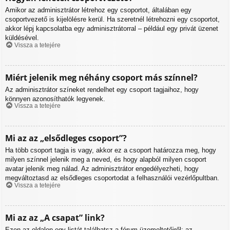
Amikor az adminisztrátor létrehoz egy csoportot, általában egy
csoportvezető is kijelölésre kerül. Ha szeretnél létrehozni egy csoportot,
akkor lépj kapcsolatba egy adminisztrátorral – például egy privát üzenet
küldésével.
Vissza a tetejére
Miért jelenik meg néhány csoport más színnel?
Az adminisztrátor színeket rendelhet egy csoport tagjaihoz, hogy
könnyen azonosíthatók legyenek.
Vissza a tetejére
Mi az az „elsődleges csoport”?
Ha több csoport tagja is vagy, akkor ez a csoport határozza meg, hogy
milyen színnel jelenik meg a neved, és hogy alapból milyen csoport
avatar jelenik meg nálad. Az adminisztrátor engedélyezheti, hogy
megváltoztasd az elsődleges csoportodat a felhasználói vezérlőpultban.
Vissza a tetejére
Mi az az „A csapat” link?
Ezen az oldalon egy listát találhatsz a fórum üzemeltetőiről: az