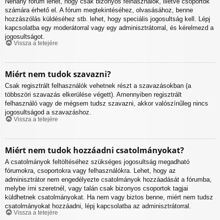
Néhány fórum lehet, hogy csak bizonyos felhasználók, illetve csoportok
számára érhető el. A fórum megtekintéséhez, olvasásához, benne
hozzászólás küldéséhez stb. lehet, hogy speciális jogosultság kell. Lépj
kapcsolatba egy moderátorral vagy egy adminisztrátorral, és kérelmezd a
jogosultságot.
Vissza a tetejére
Miért nem tudok szavazni?
Csak regisztrált felhasználók vehetnek részt a szavazásokban (a
többszöri szavazás elkerülése végett). Amennyiben regisztrált
felhasználó vagy de mégsem tudsz szavazni, akkor valószínűleg nincs
jogosultságod a szavazáshoz.
Vissza a tetejére
Miért nem tudok hozzáadni csatolmányokat?
A csatolmányok feltöltéséhez szükséges jogosultság megadható
fórumokra, csoportokra vagy felhasználókra. Lehet, hogy az
adminisztrátor nem engedélyezte csatolmányok hozzáadását a fórumba,
melybe írni szeretnél, vagy talán csak bizonyos csoportok tagjai
küldhetnek csatolmányokat. Ha nem vagy biztos benne, miért nem tudsz
csatolmányokat hozzáadni, lépj kapcsolatba az adminisztrátorral.
Vissza a tetejére