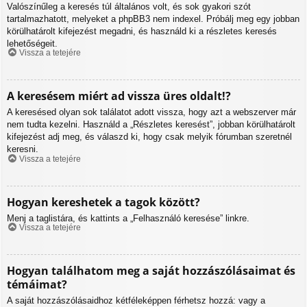
Valószínűleg a keresés túl általános volt, és sok gyakori szót
tartalmazhatott, melyeket a phpBB3 nem indexel. Próbálj meg egy jobban
körülhatárolt kifejezést megadni, és használd ki a részletes keresés
lehetőségeit.
Vissza a tetejére
A keresésem miért ad vissza üres oldalt!?
A keresésed olyan sok találatot adott vissza, hogy azt a webszerver már
nem tudta kezelni. Használd a „Részletes keresést”, jobban körülhatárolt
kifejezést adj meg, és válaszd ki, hogy csak melyik fórumban szeretnél
keresni.
Vissza a tetejére
Hogyan kereshetek a tagok között?
Menj a taglistára, és kattints a „Felhasználó keresése” linkre.
Vissza a tetejére
Hogyan találhatom meg a saját hozzászólásaimat és
témáimat?
A saját hozzászólásaidhoz kétféleképpen férhetsz hozzá: vagy a