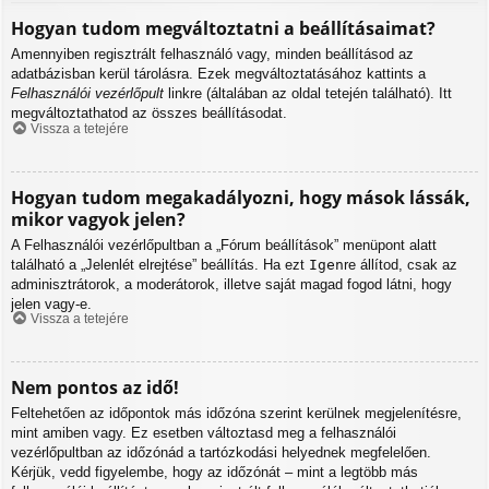
Hogyan tudom megváltoztatni a beállításaimat?
Amennyiben regisztrált felhasználó vagy, minden beállításod az
adatbázisban kerül tárolásra. Ezek megváltoztatásához kattints a
Felhasználói vezérlőpult
linkre (általában az oldal tetején található). Itt
megváltoztathatod az összes beállításodat.
Vissza a tetejére
Hogyan tudom megakadályozni, hogy mások lássák,
mikor vagyok jelen?
A Felhasználói vezérlőpultban a „Fórum beállítások” menüpont alatt
található a „Jelenlét elrejtése” beállítás. Ha ezt
Igen
re állítod, csak az
adminisztrátorok, a moderátorok, illetve saját magad fogod látni, hogy
jelen vagy-e.
Vissza a tetejére
Nem pontos az idő!
Feltehetően az időpontok más időzóna szerint kerülnek megjelenítésre,
mint amiben vagy. Ez esetben változtasd meg a felhasználói
vezérlőpultban az időzónád a tartózkodási helyednek megfelelően.
Kérjük, vedd figyelembe, hogy az időzónát – mint a legtöbb más