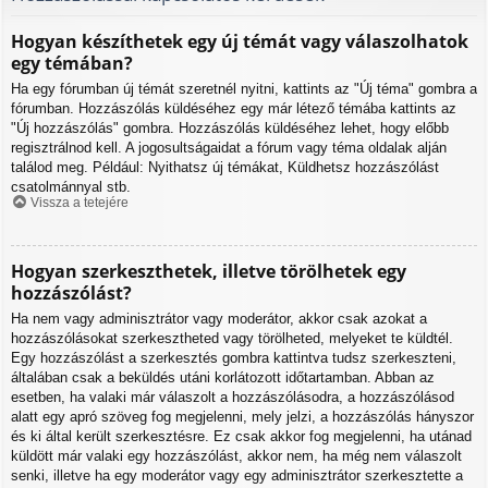
Hogyan készíthetek egy új témát vagy válaszolhatok
egy témában?
Ha egy fórumban új témát szeretnél nyitni, kattints az "Új téma" gombra a
fórumban. Hozzászólás küldéséhez egy már létező témába kattints az
"Új hozzászólás" gombra. Hozzászólás küldéséhez lehet, hogy előbb
regisztrálnod kell. A jogosultságaidat a fórum vagy téma oldalak alján
találod meg. Például: Nyithatsz új témákat, Küldhetsz hozzászólást
csatolmánnyal stb.
Vissza a tetejére
Hogyan szerkeszthetek, illetve törölhetek egy
hozzászólást?
Ha nem vagy adminisztrátor vagy moderátor, akkor csak azokat a
hozzászólásokat szerkesztheted vagy törölheted, melyeket te küldtél.
Egy hozzászólást a szerkesztés gombra kattintva tudsz szerkeszteni,
általában csak a beküldés utáni korlátozott időtartamban. Abban az
esetben, ha valaki már válaszolt a hozzászólásodra, a hozzászólásod
alatt egy apró szöveg fog megjelenni, mely jelzi, a hozzászólás hányszor
és ki által került szerkesztésre. Ez csak akkor fog megjelenni, ha utánad
küldött már valaki egy hozzászólást, akkor nem, ha még nem válaszolt
senki, illetve ha egy moderátor vagy egy adminisztrátor szerkesztette a