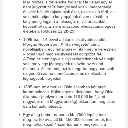
Már Mózes is törvénybe foglalta: Ha valaki egy el
nem jegyzett szűz lánnyal találkozik, megragadja,
és vele hál, és rajtakapják őket, akkor az a férfi, aki
vele hált, adjon a lány apjának ötven ezüstöt, a
lány pedig legyen a felesége, mivel erőszakot
követett el rajta; nem is szabad elbocsátania egész
életében. (5Mózes 22:28-29)
1898-ban, 14 évvel a Titanic elsüllyedése előtt
Morgan Robertson ,,A Titan végzete” című
novellájábsn, egy hatalmas – Titan névre keresztelt
– óceánjáró hajó elsüllyedését dolgozza fel.
A Titan szintén egy elsüllyeszthetetlennek vélt hajó
volt, mely egy jéghegynek ütközött az Atlanti-
óceánon. Az író még azt is megírta, hogy nem volt
elegendő számú mentőcsónak és ez okozta a
legnagyobb tragédiát.
1895-ben az amerikai Ohio államban két autó
karambolozott. Különleges a dologban, hogy Ohio
államban (melynek területe 116 096 km², ami
nagyobb, mint Magyarország) ekkoriban még csak
ez a két autó létezett.
Egy átlag ember naponta kb. 7500 lépést tesz
meg. Ez 80 év alatt kb. 150.000 kilométernek felel
meg, tehát közel 4-szer tudnánk megkerülni a