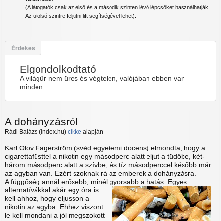
(A látogatók csak az első és a második szinten lévő lépcsőket használhatják.
Az utolsó szintre feljutni lift segítségével lehet).
Érdekes
Elgondolkodtató
A világűr nem üres és végtelen, valójában ebben van
minden.
A dohányzásról
Rádi Balázs (index.hu)
cikke
alapján
Karl Olov Fagerström (svéd egyetemi docens) elmondta, hogy a
cigarettafüsttel a nikotin egy másodperc alatt eljut a tüdőbe, két-
három másodperc alatt a szívbe, és tíz másodperccel később már
az agyban van. Ezért szoknak rá az emberek a dohányzásra.
A függőség annál erősebb, minél gyorsabb a hatás.
Egyes
alternatívákkal akár egy óra is
kell ahhoz, hogy eljusson a
nikotin az agyba. Ehhez viszont
le kell mondani a jól megszokott