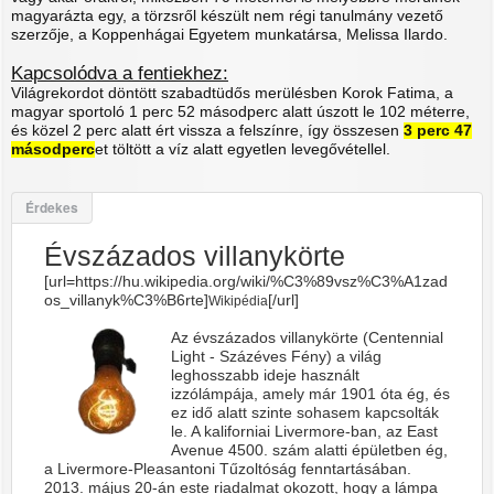
magyarázta egy, a törzsről készült nem régi tanulmány vezető
szerzője, a Koppenhágai Egyetem munkatársa, Melissa Ilardo.
Kapcsolódva a fentiekhez:
Világrekordot döntött szabadtüdős merülésben Korok Fatima, a
magyar sportoló 1 perc 52 másodperc alatt úszott le 102 méterre,
és közel 2 perc alatt ért vissza a felszínre, így összesen
3 perc 47
másodperc
et töltött a víz alatt egyetlen levegővétellel.
Érdekes
Évszázados villanykörte
[url=https://hu.wikipedia.org/wiki/%C3%89vsz%C3%A1zad
os_villanyk%C3%B6rte]
[/url]
Wikipédia
Az évszázados villanykörte (Centennial
Light - Százéves Fény) a világ
leghosszabb ideje használt
izzólámpája, amely már 1901 óta ég, és
ez idő alatt szinte sohasem kapcsolták
le. A kaliforniai Livermore-ban, az East
Avenue 4500. szám alatti épületben ég,
a Livermore-Pleasantoni Tűzoltóság fenntartásában.
2013. május 20-án este riadalmat okozott, hogy a lámpa