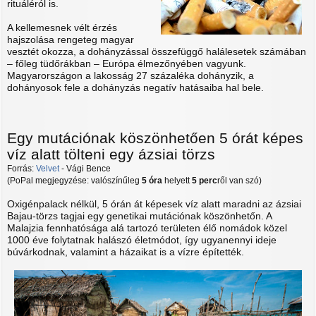
rituáléról is.
A kellemesnek vélt érzés
hajszolása rengeteg magyar
vesztét okozza, a dohányzással összefüggő halálesetek számában
– főleg tüdőrákban – Európa élmezőnyében vagyunk.
Magyarországon a lakosság 27 százaléka dohányzik, a
dohányosok fele a dohányzás negatív hatásaiba hal bele.
Egy mutációnak köszönhetően 5 órát képes
víz alatt tölteni egy ázsiai törzs
Forrás:
Velvet
- Vági Bence
(PoPal megjegyzése: valószínűleg
5 óra
helyett
5 perc
ről van szó)
Oxigénpalack nélkül, 5 órán át képesek víz alatt maradni az ázsiai
Bajau-törzs tagjai egy genetikai mutációnak köszönhetőn. A
Malajzia fennhatósága alá tartozó területen élő nomádok közel
1000 éve folytatnak halászó életmódot, így ugyanennyi ideje
búvárkodnak, valamint a házaikat is a vízre építették.