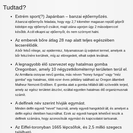
Tudtad?
Extrém sport(?) Japánban – banzai ejtőernyőzés.
A banzai ejtőernyős feladata, hogy egy 2,7 kilométer magasan repülő gépről
kidobjon egy ejtőernyő-zsákot, majd utána ugorjon úgy 2 másodperccel
később. A cél elkapni az ejtőernyőt, és nem szörnyet halni.
Az emberek bőre átlag 28 nap alatt teljes egészében
lecserélődik.
A bőr felső rétege, az epidermisz, folyamatosan új sejteket termel, amelyek a
bőr felszínére kerülnek, míg az elöregedett, elhalt sejtek leválnak.
A legnagyobb élő szervezet egy hatalmas gomba
Oregonban, amely 10 négyzetkilométernyi területen terül el.
Az Armillaria ostoyae nevű gomba, más néven "honey fungus" vagy "méz
gomba" egy hatalmas, több ezer éves példány található az Oregon állambeli
Malheur Nemzeti Erdőben. E gomba alatt a gomba hifáiból álló szövedék terjed,
amely az egész területet átszövi, ezáltal egyetlen hatalmas élő organizmusnak
számít.
A delfinek név szerint hívják egymást.
Minden delfin egyedi "nevet" használ, amely egyedi hangokból áll, és amelyet a
delfin egész életében használhat. Ezek az egyedi hangok lehetővé teszik a
delfinek számára, hogy azonosítsák egymást és kapcsolatot tartsanak.
Az Eiffel-toronyban 1665 lépcsőfok, és 2,5 millió szegecs
található.