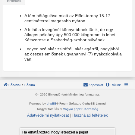
Érdekes
A fém hőtágulása miatt az Eiffel-torony 15-17
centiméterrel magasabb nyáron.
A felhő a levegőnél könnyebbnek tűnik, de egy
átlagos példány úgy 500 000 kilogramm is lehet.
Kétszerese a Szabadság-szobor súlyának.
Legyen szó akár zsiráfról, akár egérről, nagyjából
az összes emlősnek ugyanannyi (7) nyakcsigolyája
van.
Főoldal
Fórum
Kapcsolat
Rólunk
© - 2026 Elmond6 (om) Minden jog fenntartva.
Powered by
phpBB
® Forum Software © phpBB Limited
Magyar fordítás ©
Magyar phpBB Közösség
Adatvédelmi nyilatkozat
|
Használati feltételek
Ha elhatároztad, hogy leteszed a jogsit