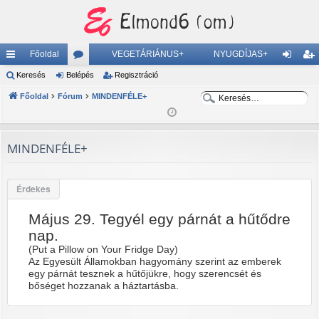
Főoldal
VEGETÁRIÁNUS+
NYUGDÍJAS+
yo
Keresés
Belépés
ór
Regisztráció
el
eg
K
rs
Főoldal
Fórum
u
MINDENFÉLE+
ép
is
e
K
lin
m
és
ztr
r
e
ke
ok
ác
e
r
MINDENFÉLE+
s
e
k
ió
é
s
Érdekes
s
é
s
Május 29. Tegyél egy párnát a hűtődre
nap.
(Put a Pillow on Your Fridge Day)
Az Egyesült Államokban hagyomány szerint az emberek
egy párnát tesznek a hűtőjükre, hogy szerencsét és
bőséget hozzanak a háztartásba.