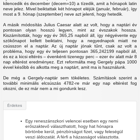
kilencedik és december (decem=10) a tízedik, amit a hónapok latin
neve jelez. Mivel beiktattak két hónapot eléjük (január, február), így
most a 9. hónap (szeptember) neve azt jelenti, hogy hetedik.
A másik módosítás Julius Caesar alatt az volt, hogy a naptári év
pontosan olyan hosszú legyen, mint az évszakok hossza.
Kiszámították, hogy egy év 365,25 napból áll, így négyévente egy
szökőnapot kellett beiktatni, hogy a negyednapok miatt ne
csússzon el a naptár. Az új naptár jónak tűnt, csak az volt a
probléma, hogy egy év teljesen pontosan 365,242199 napból áll,
és ez a kicsi eltérés – évenkénti tizenegy perc – ezer év alatt már 8
nap eltérést eredményez. Ezt reformálta meg Gergely pápa 1000
évvel később és alkotta meg a naptárt, amit ma is használunk.
De még a Gergely-naptár sem tökéletes. Számítások szerint a
további minimális elcsúszás 4782-re már egy nap eltérést fog
okozni, de ez már nem a mi gondunk lesz.
Érdekes
Egy reneszánszkori velencei esetben egy nemi
erőszaktevő választhatott, hogy hat hónapra
börtönbe kerül, pénzbírságot fizet, vagy feleségül
veszi áldozatát. A férfi a házasságot választotta.