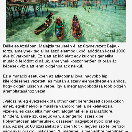
Délkelet-Ázsiában, Malajzia területén él az úgynevezett Bajau-
törzs, amelynek tagjai halászó életmódjukból adódóan közel 1000
éve búvárkodnak. Ez alatt az idő alatt egy különös genetikai
mutáció fejlődött ki náluk, amelynek köszönhetően öt órán át
képesek víz alatt lenni oxigénpalack nélkül.
Ez a mutáció esetükben az átlagosnál jóval nagyobb lép
kifejlődéséhez vezetett, és miután a szerv elengedhetetlen ahhoz,
hogy oxigén jusson a vérbe, így a megnagyobbodása több oxigén
áramoltatásához vezet.
„Valószínűleg évezredek óta otthonként berendezett csónakokon
élnek, egyik helyről a másikra vándorolnak a délkelet-ázsiai
vizeken, és csak alkalmanként látogatnak el a szárazföldre.
Mindent, amire szükségük van, a tengerből szerzik be.
Folyamatosan alámerülnek, összesen nagyjából nyolc órát egy
nap. Az idejük 60 százalékát a vízben töltik, legyen szó fél percről
vagy akár órákról, miközben 70 méternél is mélyebbre merülnek” –