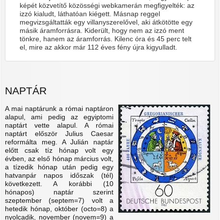
képét közvetítő közösségi webkamerán megfigyelték: az
izzó kialudt, láthatóan kiégett. Másnap reggel
megvizsgáltatták egy villanyszerelővel, aki átkötötte egy
másik áramforrásra. Kiderült, hogy nem az izzó ment
tönkre, hanem az áramforrás. Kilenc óra és 45 perc telt
el, mire az akkor már 112 éves fény újra kigyulladt.
NAPTÁR
A mai naptárunk a római naptáron
alapul, ami pedig az egyiptomi
naptárt vette alapul. A római
naptárt először Julius Caesar
reformálta meg. A Julián naptár
előtt csak tíz hónap volt egy
évben, az első hónap március volt,
a tízedik hónap után pedig egy
hatvanpár napos időszak (tél)
következett. A korábbi (10
hónapos) naptár szerint
szeptember (septem=7) volt a
hetedik hónap, október (octo=8) a
nyolcadik, november (novem=9) a