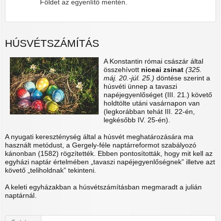
Földet az egyenlítő mentén.
HÚSVÉTSZÁMÍTÁS
A Konstantin római császár által
összehívott
niceai zsinat
(325.
máj. 20.-júl. 25.)
döntése szerint a
húsvéti ünnep a tavaszi
napéjegyenlőséget (III. 21.) követő
holdtölte utáni vasárnapon van
(legkorábban tehát III. 22-én,
legkésőbb IV. 25-én).
A nyugati kereszténység által a húsvét meghatározására ma
használt metódust, a Gergely-féle naptárreformot szabályozó
kánonban (1582) rögzítették. Ebben pontosították, hogy mit kell az
egyházi naptár értelmében „tavaszi napéjegyenlőségnek” illetve azt
követő „teliholdnak” tekinteni.
A keleti egyházakban a húsvétszámításban megmaradt a julián
naptárnál.