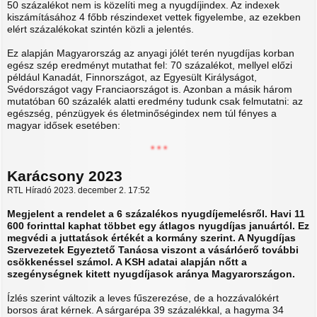
50 százalékot nem is közelíti meg a nyugdíjindex. Az indexek
kiszámításához 4 főbb részindexet vettek figyelembe, az ezekben
elért százalékokat szintén közli a jelentés.
Ez alapján Magyarország az anyagi jólét terén nyugdíjas korban
egész szép eredményt mutathat fel: 70 százalékot, mellyel előzi
például Kanadát, Finnországot, az Egyesült Királyságot,
Svédországot vagy Franciaországot is. Azonban a másik három
mutatóban 60 százalék alatti eredmény tudunk csak felmutatni: az
egészség, pénzügyek és életminőségindex nem túl fényes a
magyar idősek esetében:
* * *
Karácsony 2023
RTL Híradó 2023. december 2. 17:52
Megjelent a rendelet a 6 százalékos nyugdíjemelésről. Havi 11
600 forinttal kaphat többet egy átlagos nyugdíjas januártól. Ez
megvédi a juttatások értékét a kormány szerint. A Nyugdíjas
Szervezetek Egyeztető Tanácsa viszont a vásárlóerő további
csökkenéssel számol. A KSH adatai alapján nőtt a
szegénységnek kitett nyugdíjasok aránya Magyarországon.
Ízlés szerint változik a leves fűszerezése, de a hozzávalókért
borsos árat kérnek. A sárgarépa 39 százalékkal, a hagyma 34