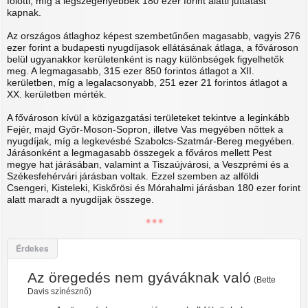
fölötti, míg a legszegényebbek 180 ezer forint alatti juttatást
kapnak.
Az országos átlaghoz képest szembetűnően magasabb, vagyis 276
ezer forint a budapesti nyugdíjasok ellátásának átlaga, a fővároson
belül ugyanakkor kerületenként is nagy különbségek figyelhetők
meg. A legmagasabb, 315 ezer 850 forintos átlagot a XII.
kerületben, míg a legalacsonyabb, 251 ezer 21 forintos átlagot a
XX. kerületben mérték.
A fővároson kívül a közigazgatási területeket tekintve a leginkább
Fejér, majd Győr-Moson-Sopron, illetve Vas megyében nőttek a
nyugdíjak, míg a legkevésbé Szabolcs-Szatmár-Bereg megyében.
Járásonként a legmagasabb összegek a főváros mellett Pest
megye hat járásában, valamint a Tiszaújvárosi, a Veszprémi és a
Székesfehérvári járásban voltak. Ezzel szemben az alföldi
Csengeri, Kisteleki, Kiskőrösi és Mórahalmi járásban 180 ezer forint
alatt maradt a nyugdíjak összege.
* * *
Érdekes
Az öregedés nem gyáváknak való
(Bette
Davis színésznő)