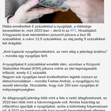
Hiába emelkedtek 6 százalékkal a nyugdíjak, a többsége
kevesebbet ér, mint 2023-ban – derül ki az
RTL
Híradójából.
A fogyasztói árak tekintetében júniusról júliusra a liszt 38
százalékkal, a cukor 13,9 százalékkal, az olaj pedig 9 százalékkal
lett drágább.
„Amit kaptunk nyugdíjemelésként, az nem elég a jelenlegi árakhoz”
– mondta egy nyugdíjas férfi.
A nyugdíjakat 6 százalékkal emelték idén, azonban a Központi
Statisztikai Hivatal (KSH) júliusra mérte az idei legmagasabb
inflációt, amely 4,1 százalék.
Nagyon sok nyugdíjas kezd érzékelhetően lejjebb csúszni az
életszínvonalában – mondta Farkas András, a nyugdíjguru.hu
vezető elemzője. Hozzátette, hogy már 250 ezer nyugdíjas él
mélyszegénységben.
Az átlagnyugdíj jelenleg több mint a fele a nettó átlagfizetésnek, ez
2010-ben több mint a háromnegyede volt. Amióta kizárólag az
inflációhoz igazítják a nyugdíjakat, azóta a különbség folyamatosan
nő. A 2022-es tizenharmadik havi nyugdíj bevezetésének ellenére