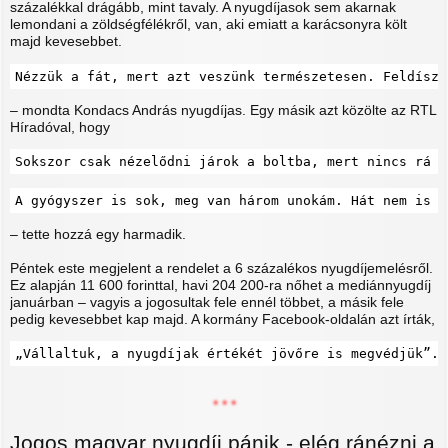
százalékkal drágább, mint tavaly. A nyugdíjasok sem akarnak
lemondani a zöldségfélékről, van, aki emiatt a karácsonyra költ
majd kevesebbet.
Nézzük a fát, mert azt veszünk természetesen. Feldíszí
– mondta Kondacs András nyugdíjas. Egy másik azt közölte az RTL
Híradóval, hogy
Sokszor csak nézelődni járok a boltba, mert nincs rá p
A gyógyszer is sok, meg van három unokám. Hát nem is t
– tette hozzá egy harmadik.
Péntek este megjelent a rendelet a 6 százalékos nyugdíjemelésről.
Ez alapján 11 600 forinttal, havi 204 200-ra nőhet a mediánnyugdíj
januárban – vagyis a jogosultak fele ennél többet, a másik fele
pedig kevesebbet kap majd. A kormány Facebook-oldalán azt írták,
„Vállaltuk, a nyugdíjak értékét jövőre is megvédjük”.
* * *
Jogos magyar nyugdíj pánik - elég ránézni a