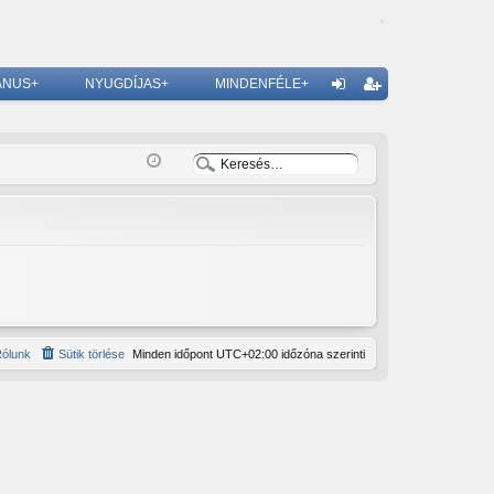
ÁNUS+
NYUGDÍJAS+
MINDENFÉLE+
G
el
eg
ép
is
és
ztr
ác
ió
ólunk
Sütik törlése
Minden időpont
UTC+02:00
időzóna szerinti