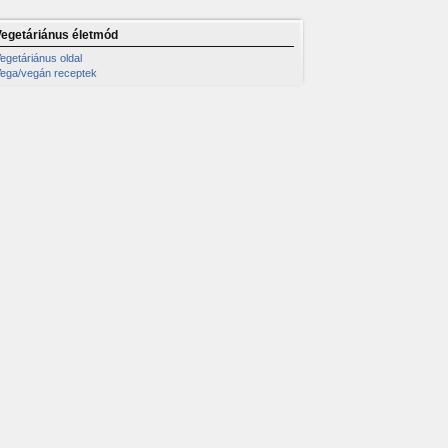
Vegetáriánus életmód
egetáriánus oldal
ega/vegán receptek