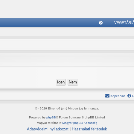
VEGETÁRI
G
yI
K
Kapcsolat
R
© - 2026 Elmond6 (om) Minden jog fenntartva.
Powered by
phpBB
® Forum Software © phpBB Limited
Magyar fordítás ©
Magyar phpBB Közösség
Adatvédelmi nyilatkozat
|
Használati feltételek