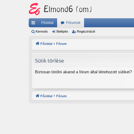
Főoldal
Fórumok
yo
Keresés
Belépés
Regisztráció
rs
Főoldal
Fórum
lin
ke
Sütik törlése
k
Biztosan törölni akarod a fórum által létrehozott sütiket?
Főoldal
Fórum