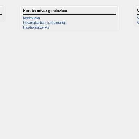
Kert és udvar gondozása
Kertimunka
V
Udvartakarítás, karbantartás
V
Ház/lakásszerviz