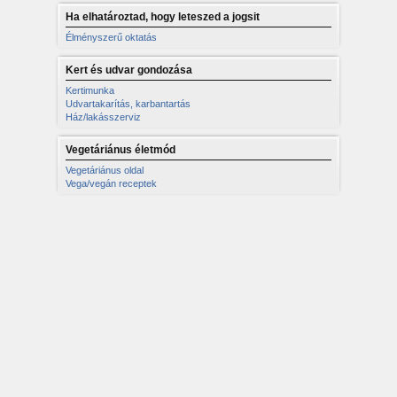
Ha elhatároztad, hogy leteszed a jogsit
Élményszerű oktatás
Kert és udvar gondozása
Kertimunka
Udvartakarítás, karbantartás
Ház/lakásszerviz
Vegetáriánus életmód
Vegetáriánus oldal
Vega/vegán receptek