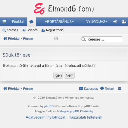
Főoldal
VEGETÁRIÁNUS+
NYUGDÍJAS+
yo
Keresés
Belépés
ór
Regisztráció
el
eg
K
K
rs
Főoldal
Fórum
u
ép
is
e
e
lin
m
és
ztr
r
r
Sütik törlése
ke
ok
ác
e
e
s
s
k
ió
Biztosan törölni akarod a fórum által létrehozott sütiket?
é
é
s
s
Főoldal
Fórum
Kapcsolat
Rólunk
© - 2026 Elmond6 (om) Minden jog fenntartva.
Powered by
phpBB
® Forum Software © phpBB Limited
Magyar fordítás ©
Magyar phpBB Közösség
Adatvédelmi nyilatkozat
|
Használati feltételek