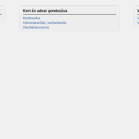
Kert és udvar gondozása
Kertimunka
V
Udvartakarítás, karbantartás
V
Ház/lakásszerviz