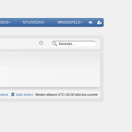
ÁNUS+
NYUGDÍJAS+
MINDENFÉLE+
G
el
eg
ép
is
és
ztr
ác
ió
ólunk
Sütik törlése
Minden időpont
UTC+02:00
időzóna szerinti