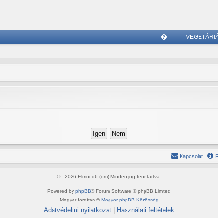
VEGETÁRI
G
yI
K
Kapcsolat
R
© - 2026 Elmond6 (om) Minden jog fenntartva.
Powered by
phpBB
® Forum Software © phpBB Limited
Magyar fordítás ©
Magyar phpBB Közösség
Adatvédelmi nyilatkozat
|
Használati feltételek