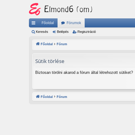
Főoldal
Fórumok
yo
Keresés
Belépés
Regisztráció
rs
Főoldal
Fórum
lin
ke
Sütik törlése
k
Biztosan törölni akarod a fórum által létrehozott sütiket?
Főoldal
Fórum