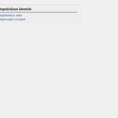
Vegetáriánus életmód
egetáriánus oldal
ega/vegán receptek