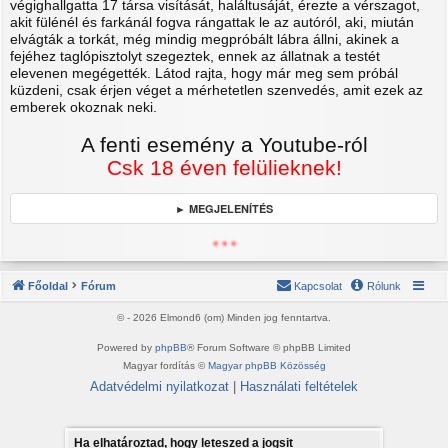
végighallgatta 17 társa visítását, haláltusáját, érezte a vérszagot,
akit fülénél és farkánál fogva rángattak le az autóról, aki, miután
elvágták a torkát, még mindig megpróbált lábra állni, akinek a
fejéhez taglópisztolyt szegeztek, ennek az állatnak a testét
elevenen megégették. Látod rajta, hogy már meg sem próbál
küzdeni, csak érjen véget a mérhetetlen szenvedés, amit ezek az
emberek okoznak neki.
A fenti esemény a Youtube-ról
Csk 18 éven felülieknek!
► MEGJELENÍTÉS
* * *
Főoldal
Fórum
Kapcsolat
Rólunk
© - 2026 Elmond6 (om) Minden jog fenntartva.
Powered by
phpBB
® Forum Software © phpBB Limited
Magyar fordítás ©
Magyar phpBB Közösség
Adatvédelmi nyilatkozat
|
Használati feltételek
Ha elhatároztad, hogy leteszed a jogsit