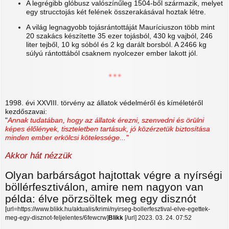
A legrégibb glóbusz valószínűleg 1504-ből származik, melyet
egy strucctojás két felének összerakásával hoztak létre.
A világ legnagyobb tojásrántottáját Mauríciuszon több mint
20 szakács készítette 35 ezer tojásból, 430 kg vajból, 246
liter tejből, 10 kg sóból és 2 kg darált borsból. A 2466 kg
súlyú rántottából csaknem nyolcezer ember lakott jól.
* * *
1998. évi XXVIII. törvény az állatok védelméről és kíméletéről
kezdőszavai:
"
Annak tudatában, hogy az állatok érezni, szenvedni és örülni
képes élőlények, tiszteletben tartásuk, jó közérzetük biztosítása
minden ember erkölcsi kötelessége..."
Akkor hát nézzük
Olyan barbárságot hajtottak végre a nyírségi
böllérfesztiválon, amire nem nagyon van
példa: élve pörzsöltek meg egy disznót
[url=https://www.blikk.hu/aktualis/krimi/nyirseg-bollerfesztival-elve-egettek-
meg-egy-disznot-feljelentes/6fewcrw]
Blikk
[/url] 2023. 03. 24. 07:52