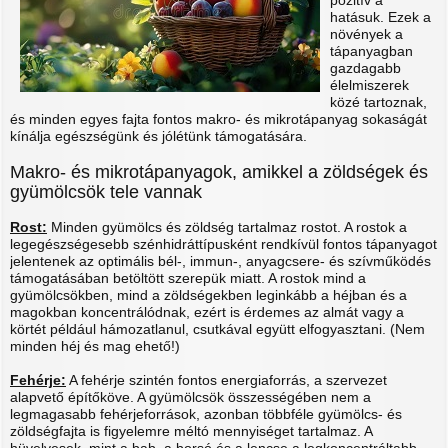
pozitív a
hatásuk. Ezek a
növények a
tápanyagban
gazdagabb
élelmiszerek
közé tartoznak,
és minden egyes fajta fontos makro- és mikrotápanyag sokaságát
kínálja egészségünk és jólétünk támogatására.
Makro- és mikrotápanyagok, amikkel a zöldségek és
gyümölcsök tele vannak
Rost:
Minden gyümölcs és zöldség tartalmaz rostot. A rostok a
legegészségesebb szénhidráttípusként rendkívül fontos tápanyagot
jelentenek az optimális bél-, immun-, anyagcsere- és szívműködés
támogatásában betöltött szerepük miatt. A rostok mind a
gyümölcsökben, mind a zöldségekben leginkább a héjban és a
magokban koncentrálódnak, ezért is érdemes az almát vagy a
körtét például hámozatlanul, csutkával együtt elfogyasztani. (Nem
minden héj és mag ehető!)
Fehérje:
A fehérje szintén fontos energiaforrás, a szervezet
alapvető építőköve. A gyümölcsök összességében nem a
legmagasabb fehérjeforrások, azonban többféle gyümölcs- és
zöldségfajta is figyelemre méltó mennyiséget tartalmaz. A