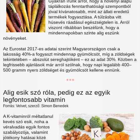
Gyakran írunk arról, hogy a növényi alapú
táplálkozás fenntarthatósági szempontból
jóval kívánatosabb, mint az állati eredetű
termékek fogyasztása. A túlzásba vitt
húsevés ráadásul egészségtelen is. Arról
viszont ritkábban beszélünk, hogy a
mindennapokban szinte alig eszünk
növényeket.
Az Eurostat 2017-es adatai szerint Magyarországon csak a
lakosság 40%-a fogyaszt mindennap gyümölcsöt, míg a zöldségek
tekintetében – abszolút sereghajtóként – ez az adat 30%. Közben a
legfrissebb ajánlások már arról szólnak, hogy napi legalább 400–
500 gramm nyers zöldséget és gyümölcsöt kellene ennünk.
* * *
Alig esik szó róla, pedig ez az egyik
legfontosabb vitamin
Forrás: Velvet, szerző: Simon Benedek
A K-vitaminról méltatlanul
kevés szó esik, noha a
véralvadás egyik fontos
szabályozója, valamint
jótékony hatásai közé