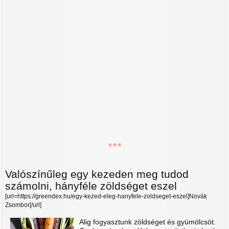
* * *
Valószínűleg egy kezeden meg tudod
számolni, hányféle zöldséget eszel
[url=https://greendex.hu/egy-kezed-eleg-hanyfele-zoldseget-eszel]Novák
Zsombor[/url]
Alig fogyasztunk zöldséget és gyümölcsöt.