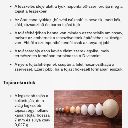
A fészkelés ideje alatt a tyúk naponta 50-szer fordítja meg a
tojást a fészekben.
Az Araucana tyúkfajt „húsvéti tyúknak“ is nevezik, mert kék,
zöld, rózsaszínű és barna tojást tojik.
A tojásfehérjében benne van minden esszenciális aminosav,
melyre az embernek a testszövetetek építéséhez szüksége
van. Ebből a szempontból ennél csak az anyatej jobb.
A tojássárgája azon kevés élelmiszerek egyike, mely
természetes formában tartalmazza a D-vitamint.
A nyers tojásfehérjének csupán a felét hasznosíthatja a
szervezet. Ezért jobb, ha a tojást hőkezelt formában esszük.
Tojásrekordok
A legkisebb tojás a
kolibritojás, de a
világ legkisebb
tojását egy holland
kanári tojta: hossza
7 mm és súlya csak
0,027 g.