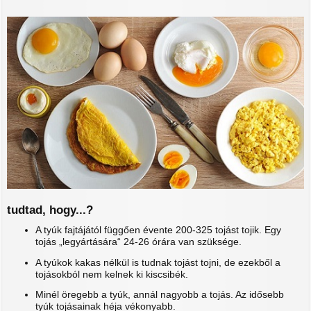
tudtad, hogy...?
A tyúk fajtájától függően évente 200-325 tojást tojik. Egy
tojás „legyártására“ 24-26 órára van szüksége.
A tyúkok kakas nélkül is tudnak tojást tojni, de ezekből a
tojásokból nem kelnek ki kiscsibék.
Minél öregebb a tyúk, annál nagyobb a tojás. Az idősebb
tyúk tojásainak héja vékonyabb.