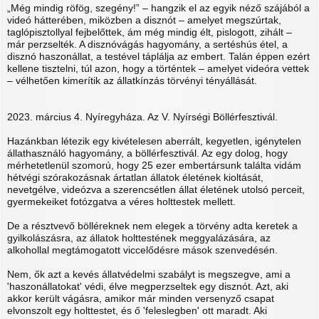
„Még mindig röfög, szegény!” – hangzik el az egyik néző szájából a
videó hátterében, miközben a disznót – amelyet megszúrtak,
taglópisztollyal fejbelőttek, ám még mindig élt, pislogott, zihált –
már perzselték. A disznóvágás hagyomány, a sertéshús étel, a
disznó haszonállat, a testével táplálja az embert. Talán éppen ezért
kellene tisztelni, túl azon, hogy a történtek – amelyet videóra vettek
– vélhetően kimerítik az állatkínzás törvényi tényállását.
2023. március 4. Nyíregyháza. Az V. Nyírségi Böllérfesztivál.
Hazánkban létezik egy kivételesen aberrált, kegyetlen, igénytelen
állathasználó hagyomány, a böllérfesztivál. Az egy dolog, hogy
mérhetetlenül szomorú, hogy 25 ezer embertársunk találta vidám
hétvégi szórakozásnak ártatlan állatok életének kioltását,
nevetgélve, videózva a szerencsétlen állat életének utolsó perceit,
gyermekeiket fotózgatva a véres holttestek mellett.
De a résztvevő bölléreknek nem elegek a törvény adta keretek a
gyilkolászásra, az állatok holttestének meggyalázására, az
alkohollal megtámogatott viccelődésre mások szenvedésén.
Nem, ők azt a kevés állatvédelmi szabályt is megszegve, ami a
'haszonállatokat' védi, élve megperzseltek egy disznót. Azt, aki
akkor került vágásra, amikor már minden versenyző csapat
elvonszolt egy holttestet, és ő 'feleslegben' ott maradt. Aki