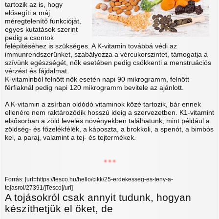
tartozik az is, hogy
elősegíti a máj
méregtelenítő funkcióját,
egyes kutatások szerint
pedig a csontok
felépítéséhez is szükséges. A K-vitamin továbbá védi az
immunrendszerünket, szabályozza a vércukorszintet, támogatja a
szívünk egészségét, nők esetében pedig csökkenti a menstruációs
vérzést és fájdalmat.
K-vitaminból felnőtt nők esetén napi 90 mikrogramm, felnőtt
férfiaknál pedig napi 120 mikrogramm bevitele az ajánlott.
A K-vitamin a zsírban oldódó vitaminok közé tartozik, bár ennek
ellenére nem raktározódik hosszú ideig a szervezetben. K1-vitamint
elsősorban a zöld leveles növényekben találhatunk, mint például a
zöldség- és főzelékfélék, a káposzta, a brokkoli, a spenót, a bimbós
kel, a paraj, valamint a tej- és tejtermékek.
* * *
Forrás: [url=https://tesco.hu/hello/cikk/25-erdekesseg-es-teny-a-
tojasrol/27391/]Tesco[/url]
A tojásokról csak annyit tudunk, hogyan
készíthetjük el őket, de