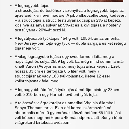
A legnagyobb tojás
a strucctojás, de testéhez viszonyítva a legnagyobb tojás az
új-zélandi kivi nevű madáré. A jobb elképzelhetőség kedvéért
– a strucctojás a strucc testsúlyának csupán 2%-át képezi,
kicsinye az anya súlyának 5%-át és a kivi tojása a nőstény
testsúlyának 20%-át teszi ki.
A legsúlyosabb tyúktojás 454 g volt. 1956-ban az amerikai
New Jersey-ben tojta egy tyúk — dupla sárgája és két rétegű
tojáshéja volt.
A világ legnagyobb tojása egy svéd farmon látta meg a
napvilágot és súlya 2589 kg volt. Ez még mind semmi a már
kihalt Vuron (Aepyornis maximus) tojásaihoz képest. Ezek
hossza 33 cm és térfogata 8,5 liter volt, mely 7
strucctojásnak vagy 183 tyúktojásnak, illetve 12 ezer
kolibritojásnak felel meg.
A legnagyobb átmérőjű tyúktojás átmérője mintegy 23 cm
volt. 2010-ben egy Harriet nevű brit tyúk tojta.
A tojásevés világrekordját az amerikai Virginia állambeli
Sonya Thomas tartja. Ez a dél-koreai származású nő
abnormális méretű gyomrának köszönhetően 65 főtt tojást
volt képes megenni 6 perc 45 másodperc alatt. Sonya több
világrekord birtokosa evésben.