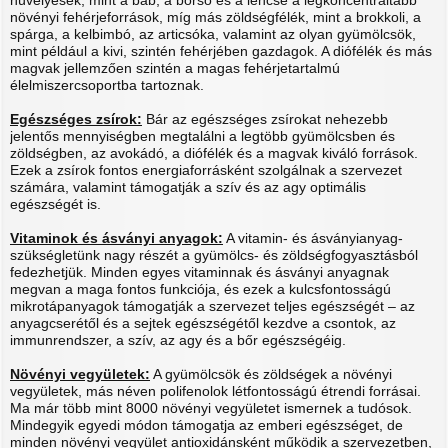
hüvelyesek, mint a bab, a borsó és a lencse a legkoncentráltabb
növényi fehérjeforrások, míg más zöldségfélék, mint a brokkoli, a
spárga, a kelbimbó, az articsóka, valamint az olyan gyümölcsök,
mint például a kivi, szintén fehérjében gazdagok. A diófélék és más
magvak jellemzően szintén a magas fehérjetartalmú
élelmiszercsoportba tartoznak.
Egészséges zsírok:
Bár az egészséges zsírokat nehezebb
jelentős mennyiségben megtalálni a legtöbb gyümölcsben és
zöldségben, az avokádó, a diófélék és a magvak kiváló források.
Ezek a zsírok fontos energiaforrásként szolgálnak a szervezet
számára, valamint támogatják a szív és az agy optimális
egészségét is.
Vitaminok és ásványi anyagok:
A vitamin- és ásványianyag-
szükségletünk nagy részét a gyümölcs- és zöldségfogyasztásból
fedezhetjük. Minden egyes vitaminnak és ásványi anyagnak
megvan a maga fontos funkciója, és ezek a kulcsfontosságú
mikrotápanyagok támogatják a szervezet teljes egészségét – az
anyagcserétől és a sejtek egészségétől kezdve a csontok, az
immunrendszer, a szív, az agy és a bőr egészségéig.
Növényi vegyületek:
A gyümölcsök és zöldségek a növényi
vegyületek, más néven polifenolok létfontosságú étrendi forrásai.
Ma már több mint 8000 növényi vegyületet ismernek a tudósok.
Mindegyik egyedi módon támogatja az emberi egészséget, de
minden növényi vegyület antioxidánsként működik a szervezetben,