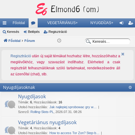
Főoldal
VEGETÁRIÁNUS+
NYUGDÍJAS+
yo
Keresés
Belépés
ór
Regisztráció
el
eg
K
K
rs
Főoldal
Fórum
u
ép
is
e
e
lin
m
és
ztr
r
r
Regisztráció
után új saját témákat hozhatsz létre, hozzászólhatsz a
ke
ok
ác
e
e
meglévőkhöz, vagy szavazást indíthatsz. Elérheted a csak
s
s
k
regisztrált felhasználóknak szóló tartalmakat, rendelkezésedre áll
ió
é
é
az üzenőfal (chat), stb.
s
s
Nyugdíjasoknak
Nyugdíjasok
Témák
:
6
,
Hozzászólások
:
16
Utolsó hozzászólás:
Jak najlepiej sprobowac gry w…
Szerző:
Rolling-Slots-PL
, 2026.07.31. 08:26
Vegetáriánus nyugdíjasok
Témák
:
4
,
Hozzászólások
:
4
Utolsó hozzászólás:
How to access Tor Zon? Step-b…