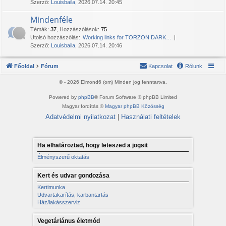
Szerző:
Louisbaila
, 2026.07.14. 20:45
Mindenféle
Témák
:
37
,
Hozzászólások
:
75
Utolsó hozzászólás:
Working links for TORZON DARK…
Szerző:
Louisbaila
, 2026.07.14. 20:46
Főoldal
Fórum
Kapcsolat
Rólunk
© - 2026 Elmond6 (om) Minden jog fenntartva.
Powered by
phpBB
® Forum Software © phpBB Limited
Magyar fordítás ©
Magyar phpBB Közösség
Adatvédelmi nyilatkozat
|
Használati feltételek
Ha elhatároztad, hogy leteszed a jogsit
Élményszerű oktatás
Kert és udvar gondozása
Kertimunka
Udvartakarítás, karbantartás
Ház/lakásszerviz
Vegetáriánus életmód