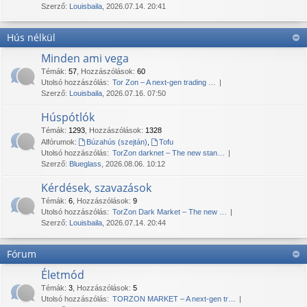
Szerző:
Louisbaila
, 2026.07.14. 20:41
Hús nélkül
Minden ami vega
Témák
:
57
,
Hozzászólások
:
60
Utolsó hozzászólás:
Tor Zon – A next-gen trading …
Szerző:
Louisbaila
, 2026.07.16. 07:50
Húspótlók
Témák
:
1293
,
Hozzászólások
:
1328
Alfórumok:
Búzahús (szejtán)
,
Tofu
Utolsó hozzászólás:
TorZon darknet – The new stan…
Szerző:
Blueglass
, 2026.08.06. 10:12
Kérdések, szavazások
Témák
:
6
,
Hozzászólások
:
9
Utolsó hozzászólás:
TorZon Dark Market – The new …
Szerző:
Louisbaila
, 2026.07.14. 20:44
Fórum
Életmód
Témák
:
3
,
Hozzászólások
:
5
Utolsó hozzászólás:
TORZON MARKET – A next-gen tr…