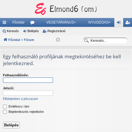
Főoldal
VEGETÁRIÁNUS+
NYUGDÍJAS+
yo
Keresés
Belépés
ór
Regisztráció
el
eg
K
K
rs
Főoldal
Fórum
u
ép
is
e
e
lin
m
és
ztr
r
r
Egy felhasználó profiljának megtekintéséhez be kell
ke
ok
ác
e
e
jelentkezned.
s
s
k
ió
é
é
Felhasználónév:
s
s
Jelszó:
Elfelejtettem a jelszavam
Emlékezz rám
Bejelentkezés rejtettként