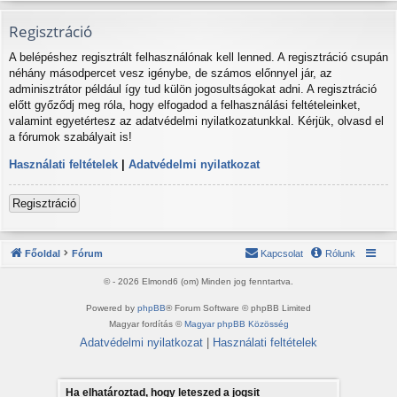
Regisztráció
A belépéshez regisztrált felhasználónak kell lenned. A regisztráció csupán
néhány másodpercet vesz igénybe, de számos előnnyel jár, az
adminisztrátor például így tud külön jogosultságokat adni. A regisztráció
előtt győződj meg róla, hogy elfogadod a felhasználási feltételeinket,
valamint egyetértesz az adatvédelmi nyilatkozatunkkal. Kérjük, olvasd el
a fórumok szabályait is!
Használati feltételek
|
Adatvédelmi nyilatkozat
Regisztráció
Főoldal
Fórum
Kapcsolat
Rólunk
© - 2026 Elmond6 (om) Minden jog fenntartva.
Powered by
phpBB
® Forum Software © phpBB Limited
Magyar fordítás ©
Magyar phpBB Közösség
Adatvédelmi nyilatkozat
|
Használati feltételek
Ha elhatároztad, hogy leteszed a jogsit