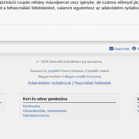
egisztráció csupán néhány másodpercet vesz igénybe, de számos előnnyel jár, 
od a felhasználási feltételeinket, valamint egyetértesz az adatvédelmi nyilatko
Kapcsolat
R
© - 2026 Elmond6 (om) Minden jog fenntartva.
Powered by
phpBB
® Forum Software © phpBB Limited
Magyar fordítás ©
Magyar phpBB Közösség
Adatvédelmi nyilatkozat
|
Használati feltételek
Kert és udvar gondozása
Kertimunka
V
Udvartakarítás, karbantartás
V
Ház/lakásszerviz