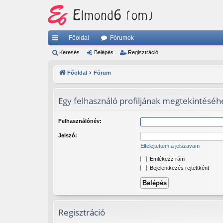
Főoldal
Fórumok
yo
Keresés
Belépés
Regisztráció
rs
Főoldal
Fórum
lin
ke
Egy felhasználó profiljának megtekintéséhe
k
Felhasználónév:
Jelszó:
Elfelejtettem a jelszavam
Emlékezz rám
Bejelentkezés rejtettként
Regisztráció