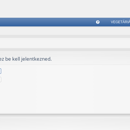
VEGETÁRI
G
yI
K
z be kell jelentkezned.