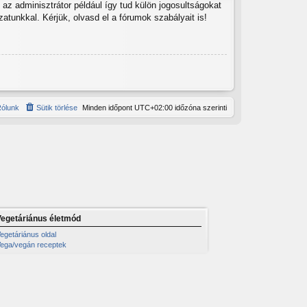
az adminisztrátor például így tud külön jogosultságokat
zatunkkal. Kérjük, olvasd el a fórumok szabályait is!
ólunk
Sütik törlése
Minden időpont
UTC+02:00
időzóna szerinti
Vegetáriánus életmód
egetáriánus oldal
ega/vegán receptek