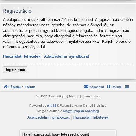
Regisztráció
A belépéshez regisztrált felhasználónak kell lenned. A regisztráció csupán
néhány másodpercet vesz igénybe, de számos előnnyel jár, az
adminisztrátor például így tud külön jogosultságokat adni. A regisztráció
előtt győződj meg róla, hogy elfogadod a felhasználási feltételeinket,
valamint egyetértesz az adatvédelmi nyilatkozatunkkal. Kérjük, olvasd el
a fórumok szabályait is!
Használati feltételek
|
Adatvédelmi nyilatkozat
Regisztráció
Főoldal
Fórum
Kapcsolat
Rólunk
© - 2026 Elmond6 (om) Minden jog fenntartva.
Powered by
phpBB
® Forum Software © phpBB Limited
Magyar fordítás ©
Magyar phpBB Közösség
Adatvédelmi nyilatkozat
|
Használati feltételek
Ha elhatároztad, hogy leteszed a jogsit