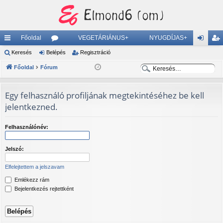
Főoldal
VEGETÁRIÁNUS+
NYUGDÍJAS+
yo
Keresés
Belépés
ór
Regisztráció
el
eg
K
K
rs
Főoldal
Fórum
u
ép
is
e
e
lin
m
és
ztr
r
r
Egy felhasználó profiljának megtekintéséhez be kell
ke
ok
ác
e
e
jelentkezned.
s
s
k
ió
é
é
Felhasználónév:
s
s
Jelszó:
Elfelejtettem a jelszavam
Emlékezz rám
Bejelentkezés rejtettként