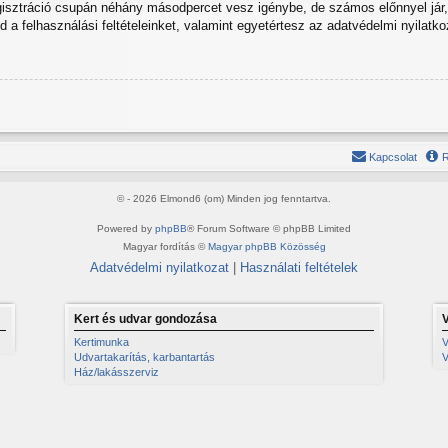
egisztráció csupán néhány másodpercet vesz igénybe, de számos előnnyel jár, 
od a felhasználási feltételeinket, valamint egyetértesz az adatvédelmi nyilatko
Kapcsolat
R
© - 2026 Elmond6 (om) Minden jog fenntartva.
Powered by
phpBB
® Forum Software © phpBB Limited
Magyar fordítás ©
Magyar phpBB Közösség
Adatvédelmi nyilatkozat
|
Használati feltételek
Kert és udvar gondozása
Kertimunka
V
Udvartakarítás, karbantartás
V
Ház/lakásszerviz