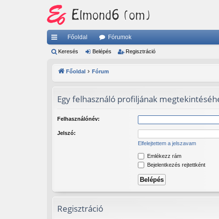
Főoldal
Fórumok
yo
Keresés
Belépés
Regisztráció
rs
Főoldal
Fórum
lin
ke
Egy felhasználó profiljának megtekintéséhe
k
Felhasználónév:
Jelszó:
Elfelejtettem a jelszavam
Emlékezz rám
Bejelentkezés rejtettként
Regisztráció