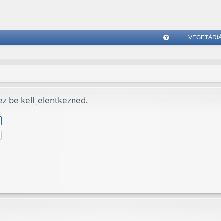
VEGETÁRI
G
yI
K
z be kell jelentkezned.