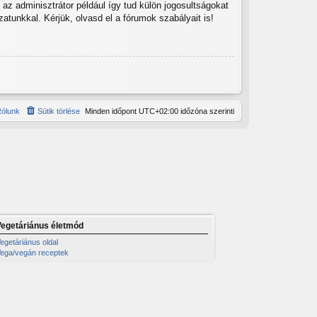
az adminisztrátor például így tud külön jogosultságokat
zatunkkal. Kérjük, olvasd el a fórumok szabályait is!
ólunk
Sütik törlése
Minden időpont
UTC+02:00
időzóna szerinti
Vegetáriánus életmód
egetáriánus oldal
ega/vegán receptek