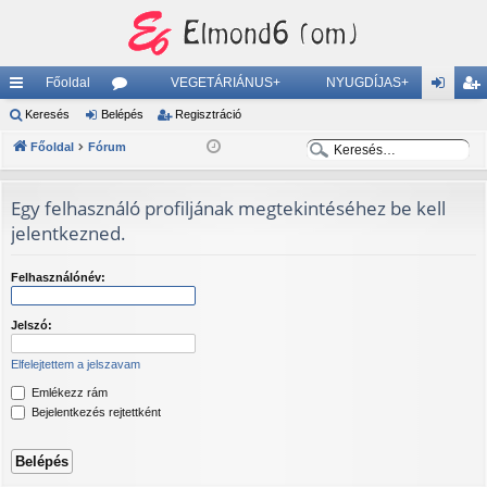
Főoldal
VEGETÁRIÁNUS+
NYUGDÍJAS+
yo
Keresés
Belépés
ór
Regisztráció
el
eg
K
K
rs
Főoldal
Fórum
u
ép
is
e
e
lin
m
és
ztr
r
r
Egy felhasználó profiljának megtekintéséhez be kell
ke
ok
ác
e
e
jelentkezned.
s
s
k
ió
é
é
Felhasználónév:
s
s
Jelszó:
Elfelejtettem a jelszavam
Emlékezz rám
Bejelentkezés rejtettként