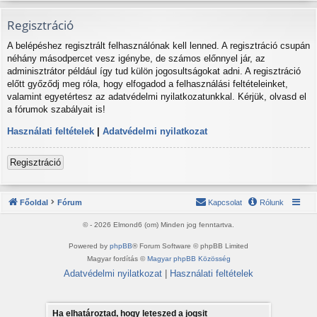
Regisztráció
A belépéshez regisztrált felhasználónak kell lenned. A regisztráció csupán
néhány másodpercet vesz igénybe, de számos előnnyel jár, az
adminisztrátor például így tud külön jogosultságokat adni. A regisztráció
előtt győződj meg róla, hogy elfogadod a felhasználási feltételeinket,
valamint egyetértesz az adatvédelmi nyilatkozatunkkal. Kérjük, olvasd el
a fórumok szabályait is!
Használati feltételek
|
Adatvédelmi nyilatkozat
Regisztráció
Főoldal
Fórum
Kapcsolat
Rólunk
© - 2026 Elmond6 (om) Minden jog fenntartva.
Powered by
phpBB
® Forum Software © phpBB Limited
Magyar fordítás ©
Magyar phpBB Közösség
Adatvédelmi nyilatkozat
|
Használati feltételek
Ha elhatároztad, hogy leteszed a jogsit