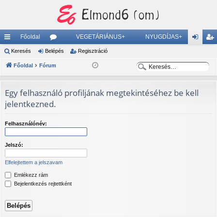
Főoldal
VEGETÁRIÁNUS+
NYUGDÍJAS+
yo
Keresés
Belépés
ór
Regisztráció
el
eg
K
K
rs
Főoldal
Fórum
u
ép
is
e
e
lin
m
és
ztr
r
r
Egy felhasználó profiljának megtekintéséhez be kell
ke
ok
ác
e
e
jelentkezned.
s
s
k
ió
é
é
Felhasználónév:
s
s
Jelszó:
Elfelejtettem a jelszavam
Emlékezz rám
Bejelentkezés rejtettként