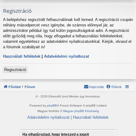
Regisztráció
A belépéshez regisztrált felhasználónak kell lenned. A regisztráció csupán
néhány másodpercet vesz igénybe, de számos előnnyel jár, az
adminisztrátor például így tud külön jogosultságokat adni. A regisztráció
előtt győződj meg róla, hogy elfogadod a felhasználási feltételeinket,
valamint egyetértesz az adatvédelmi nyilatkozatunkkal. Kérjük, olvasd el
a fórumok szabályait is!
Használati feltételek
|
Adatvédelmi nyilatkozat
Regisztráció
Főoldal
Fórum
Kapcsolat
Rólunk
© - 2026 Elmond6 (om) Minden jog fenntartva.
Powered by
phpBB
® Forum Software © phpBB Limited
Magyar fordítás ©
Magyar phpBB Közösség
Adatvédelmi nyilatkozat
|
Használati feltételek
Ha elhatároztad, hogy leteszed a jogsit