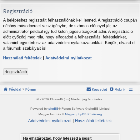
Regisztráció
A belépéshez regisztrált felhasználónak kell lenned. A regisztráció csupán
néhány másodpercet vesz igénybe, de számos előnnyel jár, az
adminisztrátor például így tud külön jogosultságokat adni. A regisztráció
előtt győződj meg róla, hogy elfogadod a felhasználási feltételeinket,
valamint egyetértesz az adatvédelmi nyilatkozatunkkal. Kérjük, olvasd el
a fórumok szabályait is!
Használati feltételek
|
Adatvédelmi nyilatkozat
Regisztráció
Főoldal
Fórum
Kapcsolat
Rólunk
© - 2026 Elmond6 (om) Minden jog fenntartva.
Powered by
phpBB
® Forum Software © phpBB Limited
Magyar fordítás ©
Magyar phpBB Közösség
Adatvédelmi nyilatkozat
|
Használati feltételek
Ha elhatároztad, hogy leteszed a jogsit