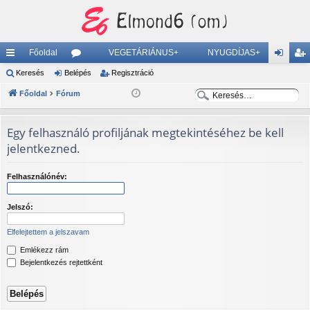
Főoldal
VEGETÁRIÁNUS+
NYUGDÍJAS+
yo
Keresés
Belépés
ór
Regisztráció
el
eg
K
K
rs
Főoldal
Fórum
u
ép
is
e
e
lin
m
és
ztr
r
r
Egy felhasználó profiljának megtekintéséhez be kell
ke
ok
ác
e
e
jelentkezned.
s
s
k
ió
é
é
Felhasználónév:
s
s
Jelszó:
Elfelejtettem a jelszavam
Emlékezz rám
Bejelentkezés rejtettként