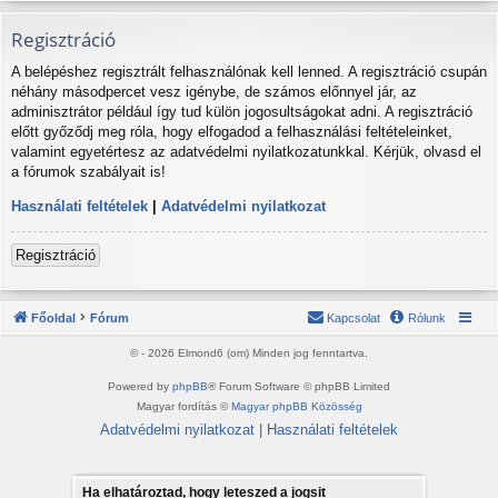
Regisztráció
A belépéshez regisztrált felhasználónak kell lenned. A regisztráció csupán
néhány másodpercet vesz igénybe, de számos előnnyel jár, az
adminisztrátor például így tud külön jogosultságokat adni. A regisztráció
előtt győződj meg róla, hogy elfogadod a felhasználási feltételeinket,
valamint egyetértesz az adatvédelmi nyilatkozatunkkal. Kérjük, olvasd el
a fórumok szabályait is!
Használati feltételek
|
Adatvédelmi nyilatkozat
Regisztráció
Főoldal
Fórum
Kapcsolat
Rólunk
© - 2026 Elmond6 (om) Minden jog fenntartva.
Powered by
phpBB
® Forum Software © phpBB Limited
Magyar fordítás ©
Magyar phpBB Közösség
Adatvédelmi nyilatkozat
|
Használati feltételek
Ha elhatároztad, hogy leteszed a jogsit