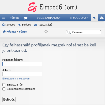
Főoldal
VEGETÁRIÁNUS+
NYUGDÍJAS+
yo
Keresés
Belépés
ór
Regisztráció
el
eg
K
K
rs
Főoldal
Fórum
u
ép
is
e
e
lin
m
és
ztr
r
r
Egy felhasználó profiljának megtekintéséhez be kell
ke
ok
ác
e
e
jelentkezned.
s
s
k
ió
é
é
Felhasználónév:
s
s
Jelszó:
Elfelejtettem a jelszavam
Emlékezz rám
Bejelentkezés rejtettként