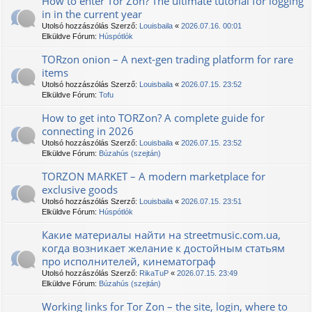
How to enter Tor Zon? The ultimate tutorial for logging
in in the current year
Utolsó hozzászólás Szerző:
Louisbaila
«
2026.07.16. 00:01
Elküldve Fórum:
Húspótlók
TORzon onion – A next-gen trading platform for rare
items
Utolsó hozzászólás Szerző:
Louisbaila
«
2026.07.15. 23:52
Elküldve Fórum:
Tofu
How to get into TORZon? A complete guide for
connecting in 2026
Utolsó hozzászólás Szerző:
Louisbaila
«
2026.07.15. 23:52
Elküldve Fórum:
Búzahús (szejtán)
TORZON MARKET – A modern marketplace for
exclusive goods
Utolsó hozzászólás Szerző:
Louisbaila
«
2026.07.15. 23:51
Elküldve Fórum:
Húspótlók
Какие материалы найти на streetmusic.com.ua,
когда возникает желание к достойным статьям
про исполнителей, кинематограф
Utolsó hozzászólás Szerző:
RikaTuP
«
2026.07.15. 23:49
Elküldve Fórum:
Búzahús (szejtán)
Working links for Tor Zon – the site, login, where to