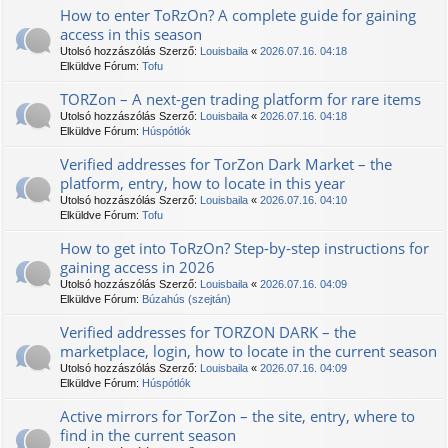
How to enter TоRzOn? A complete guide for gaining
access in this season
Utolsó hozzászólás Szerző:
Louisbaila
«
2026.07.16. 04:18
Elküldve Fórum:
Tofu
TORZon – A next-gen trading platform for rare items
Utolsó hozzászólás Szerző:
Louisbaila
«
2026.07.16. 04:18
Elküldve Fórum:
Húspótlók
Verified addresses for TorZon Dark Market – the
platform, entry, how to locate in this year
Utolsó hozzászólás Szerző:
Louisbaila
«
2026.07.16. 04:10
Elküldve Fórum:
Tofu
How to get into TоRzOn? Step-by-step instructions for
gaining access in 2026
Utolsó hozzászólás Szerző:
Louisbaila
«
2026.07.16. 04:09
Elküldve Fórum:
Búzahús (szejtán)
Verified addresses for TORZON DARK – the
marketplace, login, how to locate in the current season
Utolsó hozzászólás Szerző:
Louisbaila
«
2026.07.16. 04:09
Elküldve Fórum:
Húspótlók
Active mirrors for TorZon – the site, entry, where to
find in the current season