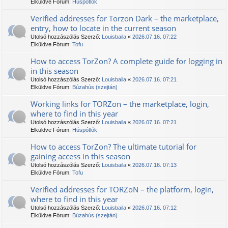
Elküldve Fórum:
Húspótlók
Verified addresses for Torzon Dark – the marketplace,
entry, how to locate in the current season
Utolsó hozzászólás Szerző:
Louisbaila
«
2026.07.16. 07:22
Elküldve Fórum:
Tofu
How to access TorZon? A complete guide for logging in
in this season
Utolsó hozzászólás Szerző:
Louisbaila
«
2026.07.16. 07:21
Elküldve Fórum:
Búzahús (szejtán)
Working links for TORZon – the marketplace, login,
where to find in this year
Utolsó hozzászólás Szerző:
Louisbaila
«
2026.07.16. 07:21
Elküldve Fórum:
Húspótlók
How to access TorZon? The ultimate tutorial for
gaining access in this season
Utolsó hozzászólás Szerző:
Louisbaila
«
2026.07.16. 07:13
Elküldve Fórum:
Tofu
Verified addresses for TORZoN – the platform, login,
where to find in this year
Utolsó hozzászólás Szerző:
Louisbaila
«
2026.07.16. 07:12
Elküldve Fórum:
Búzahús (szejtán)