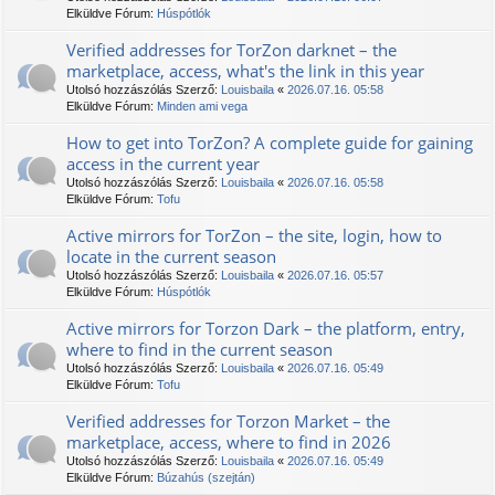
Elküldve Fórum:
Húspótlók
Verified addresses for TorZon darknet – the
marketplace, access, what's the link in this year
Utolsó hozzászólás Szerző:
Louisbaila
«
2026.07.16. 05:58
Elküldve Fórum:
Minden ami vega
How to get into TorZon? A complete guide for gaining
access in the current year
Utolsó hozzászólás Szerző:
Louisbaila
«
2026.07.16. 05:58
Elküldve Fórum:
Tofu
Active mirrors for TorZon – the site, login, how to
locate in the current season
Utolsó hozzászólás Szerző:
Louisbaila
«
2026.07.16. 05:57
Elküldve Fórum:
Húspótlók
Active mirrors for Torzon Dark – the platform, entry,
where to find in the current season
Utolsó hozzászólás Szerző:
Louisbaila
«
2026.07.16. 05:49
Elküldve Fórum:
Tofu
Verified addresses for Torzon Market – the
marketplace, access, where to find in 2026
Utolsó hozzászólás Szerző:
Louisbaila
«
2026.07.16. 05:49
Elküldve Fórum:
Búzahús (szejtán)