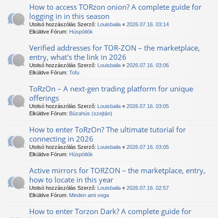
How to access TORzon onion? A complete guide for
logging in in this season
Utolsó hozzászólás Szerző:
Louisbaila
«
2026.07.16. 03:14
Elküldve Fórum:
Húspótlók
Verified addresses for TOR-ZON – the marketplace,
entry, what's the link in 2026
Utolsó hozzászólás Szerző:
Louisbaila
«
2026.07.16. 03:06
Elküldve Fórum:
Tofu
TоRzOn – A next-gen trading platform for unique
offerings
Utolsó hozzászólás Szerző:
Louisbaila
«
2026.07.16. 03:05
Elküldve Fórum:
Búzahús (szejtán)
How to enter TоRzOn? The ultimate tutorial for
connecting in 2026
Utolsó hozzászólás Szerző:
Louisbaila
«
2026.07.16. 03:05
Elküldve Fórum:
Húspótlók
Active mirrors for ТОRZON – the marketplace, entry,
how to locate in this year
Utolsó hozzászólás Szerző:
Louisbaila
«
2026.07.16. 02:57
Elküldve Fórum:
Minden ami vega
How to enter Torzon Dark? A complete guide for