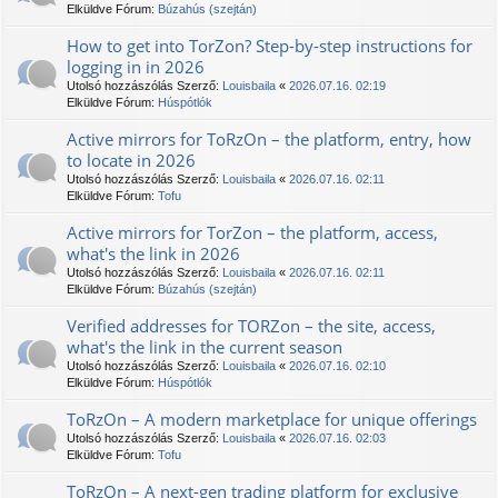
Elküldve Fórum:
Búzahús (szejtán)
How to get into TorZon? Step-by-step instructions for
logging in in 2026
Utolsó hozzászólás Szerző:
Louisbaila
«
2026.07.16. 02:19
Elküldve Fórum:
Húspótlók
Active mirrors for TоRzOn – the platform, entry, how
to locate in 2026
Utolsó hozzászólás Szerző:
Louisbaila
«
2026.07.16. 02:11
Elküldve Fórum:
Tofu
Active mirrors for TorZon – the platform, access,
what's the link in 2026
Utolsó hozzászólás Szerző:
Louisbaila
«
2026.07.16. 02:11
Elküldve Fórum:
Búzahús (szejtán)
Verified addresses for TORZon – the site, access,
what's the link in the current season
Utolsó hozzászólás Szerző:
Louisbaila
«
2026.07.16. 02:10
Elküldve Fórum:
Húspótlók
TоRzOn – A modern marketplace for unique offerings
Utolsó hozzászólás Szerző:
Louisbaila
«
2026.07.16. 02:03
Elküldve Fórum:
Tofu
TоRzOn – A next-gen trading platform for exclusive