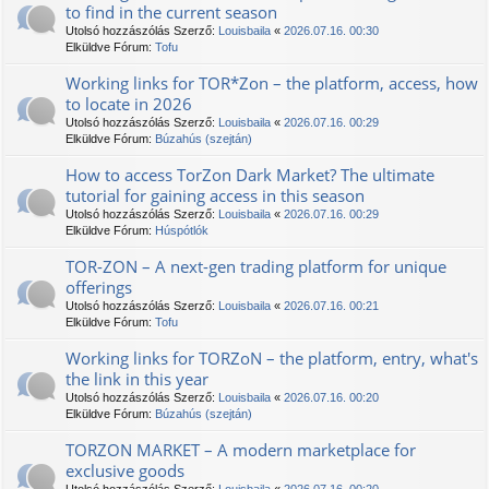
to find in the current season
Utolsó hozzászólás Szerző:
Louisbaila
«
2026.07.16. 00:30
Elküldve Fórum:
Tofu
Working links for TOR*Zon – the platform, access, how
to locate in 2026
Utolsó hozzászólás Szerző:
Louisbaila
«
2026.07.16. 00:29
Elküldve Fórum:
Búzahús (szejtán)
How to access TorZon Dark Market? The ultimate
tutorial for gaining access in this season
Utolsó hozzászólás Szerző:
Louisbaila
«
2026.07.16. 00:29
Elküldve Fórum:
Húspótlók
TOR-ZON – A next-gen trading platform for unique
offerings
Utolsó hozzászólás Szerző:
Louisbaila
«
2026.07.16. 00:21
Elküldve Fórum:
Tofu
Working links for TORZoN – the platform, entry, what's
the link in this year
Utolsó hozzászólás Szerző:
Louisbaila
«
2026.07.16. 00:20
Elküldve Fórum:
Búzahús (szejtán)
TORZON MARKET – A modern marketplace for
exclusive goods