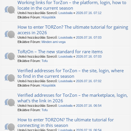
Working links for TorZon – the platform, login, how to
locate in the current season
Utolsó hozzászólás Szerző:
Louisbaila
«
2026.07.16. 07:12
Elküldve Fórum:
Húspótlók
How to enter TORZon? The ultimate tutorial for gaining
access in 2026
Utolsó hozzászólás Szerző:
Louisbaila
«
2026.07.16. 07:03
Elküldve Fórum:
Minden ami vega
TоRzOn – The new standard for rare items
Utolsó hozzászólás Szerző:
Louisbaila
«
2026.07.16. 07:03
Elküldve Fórum:
Tofu
Verified addresses for TorZon – the site, login, where
to find in the current season
Utolsó hozzászólás Szerző:
Louisbaila
«
2026.07.16. 07:02
Elküldve Fórum:
Húspótlók
Verified addresses for TorZon – the marketplace, login,
what's the link in 2026
Utolsó hozzászólás Szerző:
Louisbaila
«
2026.07.16. 06:54
Elküldve Fórum:
Tofu
How to enter ТОRZON? The ultimate tutorial for
connecting in this season
Utolsó hozzászólás Szerző:
Louisbaila
«
2026.07.16. 06:54