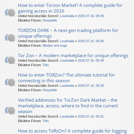
How to enter Torzon Market? A complete guide for
gaining access in 2026
Utolsó hozzászólás Szerző:
Louisbaila
«
2026.07.16. 05:48
Elküldve Fórum:
Húspótlók
TORZON DARK – A next-gen trading platform for
unique offerings
Utolsó hozzászólás Szerző:
Louisbaila
«
2026.07.16. 05:40
Elküldve Fórum:
Minden ami vega
Tor Zon – A modern marketplace for unique offerings
Utolsó hozzászólás Szerző:
Louisbaila
«
2026.07.16. 05:39
Elküldve Fórum:
Tofu
How to enter TORZon? The ultimate tutorial for
connecting in this season
Utolsó hozzászólás Szerző:
Louisbaila
«
2026.07.16. 05:39
Elküldve Fórum:
Húspótlók
Verified addresses for TorZon Dark Market – the
marketplace, access, where to find in the current
season
Utolsó hozzászólás Szerző:
Louisbaila
«
2026.07.16. 05:31
Elküldve Fórum:
Tofu
How to access TоRzOn? A complete guide for logging