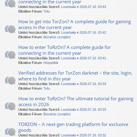
connecting in the current year
Utolsó hozzászólás Szerző:
Louisbaila
«
2026.07.16. 03:43
Elküldve Fórum:
Tofu
How to get into TorZon? A complete guide for gaining
access in the current year
Utolsó hozzászólás Szerző:
Louisbaila
«
2026.07.16. 03:42
Elküldve Fórum:
Búzahús (szejtán)
How to enter TоRzOn? A complete guide for
connecting in the current year
Utolsó hozzászólás Szerző:
Louisbaila
«
2026.07.16. 03:41
Elküldve Fórum:
Húspótlók
Verified addresses for TorZon darknet – the site, login,
where to find in this year
Utolsó hozzászólás Szerző:
Louisbaila
«
2026.07.16. 03:33
Elküldve Fórum:
Tofu
How to enter TоRzOn? The ultimate tutorial for gaining
access in 2026
Utolsó hozzászólás Szerző:
Louisbaila
«
2026.07.16. 03:33
Elküldve Fórum:
Búzahús (szejtán)
ТОRZON – A next-gen trading platform for exclusive
goods
Utolsó hozzászólás Szerző:
Louisbaila
«
2026.07.16. 03:32