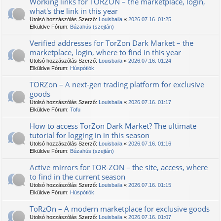
Working links for ТОRZON – the marketplace, login,
what's the link in this year
Utolsó hozzászólás Szerző:
Louisbaila
«
2026.07.16. 01:25
Elküldve Fórum:
Búzahús (szejtán)
Verified addresses for TorZon Dark Market – the
marketplace, login, where to find in this year
Utolsó hozzászólás Szerző:
Louisbaila
«
2026.07.16. 01:24
Elküldve Fórum:
Húspótlók
TORZon – A next-gen trading platform for exclusive
goods
Utolsó hozzászólás Szerző:
Louisbaila
«
2026.07.16. 01:17
Elküldve Fórum:
Tofu
How to access TorZon Dark Market? The ultimate
tutorial for logging in in this season
Utolsó hozzászólás Szerző:
Louisbaila
«
2026.07.16. 01:16
Elküldve Fórum:
Búzahús (szejtán)
Active mirrors for TOR-ZON – the site, access, where
to find in the current season
Utolsó hozzászólás Szerző:
Louisbaila
«
2026.07.16. 01:15
Elküldve Fórum:
Húspótlók
TоRzOn – A modern marketplace for exclusive goods
Utolsó hozzászólás Szerző:
Louisbaila
«
2026.07.16. 01:07