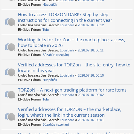
Utolsó hozzászólás Szerző:
Louisbaila
«
2026.07.16. 00:20
Elküldve Fórum:
Húspótlók
How to access TORZON DARK? Step-by-step
instructions for connecting in the current year
Utolsó hozzászólás Szerző:
Louisbaila
«
2026.07.16. 00:12
Elküldve Fórum:
Tofu
Working links for Tor Zon – the marketplace, access,
how to locate in 2026
Utolsó hozzászólás Szerző:
Louisbaila
«
2026.07.16. 00:11
Elküldve Fórum:
Búzahús (szejtán)
Verified addresses for TORZon – the site, entry, how to
locate in this year
Utolsó hozzászólás Szerző:
Louisbaila
«
2026.07.16. 00:10
Elküldve Fórum:
Húspótlók
TORZoN – A next-gen trading platform for rare items
Utolsó hozzászólás Szerző:
Louisbaila
«
2026.07.16. 00:02
Elküldve Fórum:
Tofu
Verified addresses for ТОRZON – the marketplace,
login, what's the link in the current season
Utolsó hozzászólás Szerző:
Louisbaila
«
2026.07.16. 00:01
Elküldve Fórum:
Búzahús (szejtán)