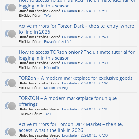
logging in in this season
Utolsó hozzászólás Szerző:
Louisbaila
«
2026.07.16. 07:41
Elküldve Fórum:
Tofu
Active mirrors for Torzon Dark – the site, entry, where
to find in 2026
Utolsó hozzászólás Szerző:
Louisbaila
«
2026.07.16. 07:40
Elküldve Fórum:
Búzahús (szejtán)
How to access TORzon onion? The ultimate tutorial for
logging in in this season
Utolsó hozzászólás Szerző:
Louisbaila
«
2026.07.16. 07:39
Elküldve Fórum:
Húspótlók
TORZon – A modern marketplace for exclusive goods
Utolsó hozzászólás Szerző:
Louisbaila
«
2026.07.16. 07:32
Elküldve Fórum:
Minden ami vega
TOR-ZON – A modern marketplace for unique
offerings
Utolsó hozzászólás Szerző:
Louisbaila
«
2026.07.16. 07:31
Elküldve Fórum:
Tofu
Active mirrors for TorZon Dark Market – the site,
access, what's the link in 2026
Utolsó hozzászólás Szerző:
Louisbaila
«
2026.07.16. 07:30