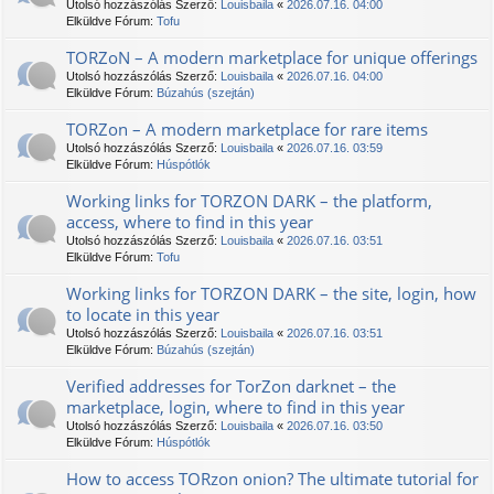
Utolsó hozzászólás Szerző:
Louisbaila
«
2026.07.16. 04:00
Elküldve Fórum:
Tofu
TORZoN – A modern marketplace for unique offerings
Utolsó hozzászólás Szerző:
Louisbaila
«
2026.07.16. 04:00
Elküldve Fórum:
Búzahús (szejtán)
TORZon – A modern marketplace for rare items
Utolsó hozzászólás Szerző:
Louisbaila
«
2026.07.16. 03:59
Elküldve Fórum:
Húspótlók
Working links for TORZON DARK – the platform,
access, where to find in this year
Utolsó hozzászólás Szerző:
Louisbaila
«
2026.07.16. 03:51
Elküldve Fórum:
Tofu
Working links for TORZON DARK – the site, login, how
to locate in this year
Utolsó hozzászólás Szerző:
Louisbaila
«
2026.07.16. 03:51
Elküldve Fórum:
Búzahús (szejtán)
Verified addresses for TorZon darknet – the
marketplace, login, where to find in this year
Utolsó hozzászólás Szerző:
Louisbaila
«
2026.07.16. 03:50
Elküldve Fórum:
Húspótlók
How to access TORzon onion? The ultimate tutorial for