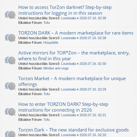
How to access TorZon darknet? Step-by-step
instructions for logging in in this season
Utolsó hozzászólás Szerző:
Louisbaila
«
2026.07.16. 02:38
Elküldve Fórum:
Tofu
TORZON DARK – A modern marketplace for rare items
Utolsó hozzászólás Szerző:
Louisbaila
«
2026.07.16. 02:38
Elküldve Fórum:
Húspótlók
Active mirrors for TOR*Zon – the marketplace, entry,
where to find in this year
Utolsó hozzászólás Szerző:
Louisbaila
«
2026.07.16. 02:30
Elküldve Fórum:
Minden ami vega
Torzon Market – A modern marketplace for unique
offerings
Utolsó hozzászólás Szerző:
Louisbaila
«
2026.07.16. 02:29
Elküldve Fórum:
Tofu
How to enter TORZON DARK? Step-by-step
instructions for connecting in 2026
Utolsó hozzászólás Szerző:
Louisbaila
«
2026.07.16. 02:21
Elküldve Fórum:
Tofu
Torzon Dark – The new standard for exclusive goods
Utolsó hozzászólás Szerző:
Louisbaila
«
2026.07.16. 02:20