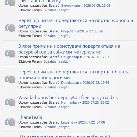
сайт Main Academy
Utolsó hozzászólás Szerző:
Steveoxymn
«
2026.08.05. 21:08
Elküldve Fórum:
Búzahús (szejtán)
Через що читачі повертаються на портал wohoo.ua
регулярно
Utolsó hozzászólás Szerző:
PhilipDit
«
2026.07.27. 16:26
Elküldve Fórum:
Búzahús (szejtán)
З якої причини користувачі повертаються на
ресурс oh.ua за свіжими матеріалами
Utolsó hozzászólás Szerző:
Douglassap
«
2026.07.25. 17:07
Elküldve Fórum:
Búzahús (szejtán)
Через що читачі повертаються на портал oh.ua за
новими оповіданнями
Utolsó hozzászólás Szerző:
Douglassap
«
2026.07.23. 19:56
Elküldve Fórum:
Búzahús (szejtán)
Vavada bonus bez depozytu i free spiny na dzis
Utolsó hozzászólás Szerző:
Normanbuh
«
2026.07.23. 16:02
Elküldve Fórum:
Búzahús (szejtán)
LhaneTeala
Utolsó hozzászólás Szerző:
Lewisflith
«
2026.07.22. 04:06
Elküldve Fórum:
Búzahús (szejtán)