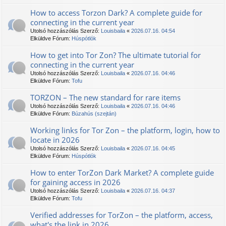
How to access Torzon Dark? A complete guide for
connecting in the current year
Utolsó hozzászólás Szerző:
Louisbaila
«
2026.07.16. 04:54
Elküldve Fórum:
Húspótlók
How to get into Tor Zon? The ultimate tutorial for
connecting in the current year
Utolsó hozzászólás Szerző:
Louisbaila
«
2026.07.16. 04:46
Elküldve Fórum:
Tofu
ТОRZON – The new standard for rare items
Utolsó hozzászólás Szerző:
Louisbaila
«
2026.07.16. 04:46
Elküldve Fórum:
Búzahús (szejtán)
Working links for Tor Zon – the platform, login, how to
locate in 2026
Utolsó hozzászólás Szerző:
Louisbaila
«
2026.07.16. 04:45
Elküldve Fórum:
Húspótlók
How to enter TorZon Dark Market? A complete guide
for gaining access in 2026
Utolsó hozzászólás Szerző:
Louisbaila
«
2026.07.16. 04:37
Elküldve Fórum:
Tofu
Verified addresses for TorZon – the platform, access,
what's the link in 2026