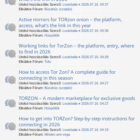
Utolsó hozzászólás Szerző:
Louisbaila
«
2026.07.16. 04:37
Elküldve Fórum:
Búzahús (szejtán)
Active mirrors for TORzon onion – the platform,
access, what's the link in this year
Utolsó hozzászólás Szerző:
Louisbaila
«
2026.07.16. 04:36
Elküldve Fórum:
Húspótlók
Working links for TorZon – the platform, entry, where
to find in 2026
Utolsó hozzászólás Szerző:
Louisbaila
«
2026.07.16. 04:28
Elküldve Fórum:
Tofu
How to access Tor Zon? A complete guide for
connecting in this season
Utolsó hozzászólás Szerző:
Louisbaila
«
2026.07.16. 04:27
Elküldve Fórum:
Búzahús (szejtán)
ТОRZON – A modern marketplace for exclusive goods
Utolsó hozzászólás Szerző:
Louisbaila
«
2026.07.16. 04:27
Elküldve Fórum:
Húspótlók
How to get into TORZon? Step-by-step instructions for
connecting in 2026
Utolsó hozzászólás Szerző:
Louisbaila
«
2026.07.16. 04:19
Elküldve Fórum:
Minden ami vega