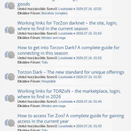
goods
Utolsó hozzászólás Szerző:
Louisbaila
«
2026.07.16. 02:02
Elküldve Fórum:
Búzahús (szejtán)
Working links for TorZon darknet – the site, login,
where to find in the current season
Utolsó hozzászólás Szerző:
Louisbaila
«
2026.07.16. 01:53
Elküldve Fórum:
Minden ami vega
How to get into Torzon Dark? A complete guide for
connecting in this season
Utolsó hozzászólás Szerző:
Louisbaila
«
2026.07.16. 01:53
Elküldve Fórum:
Tofu
Torzon Dark – The new standard for unique offerings
Utolsó hozzászólás Szerző:
Louisbaila
«
2026.07.16. 01:52
Elküldve Fórum:
Húspótlók
Working links for TORZoN – the marketplace, login,
where to find in 2026
Utolsó hozzászólás Szerző:
Louisbaila
«
2026.07.16. 01:44
Elküldve Fórum:
Minden ami vega
How to access Tor Zon? A complete guide for gaining
access in the current year
Utolsó hozzászólás Szerző:
Louisbaila
«
2026.07.16. 01:43
Elküldve Fórum:
Tofu