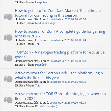
Elküldve Fórum:
Húspótlók
How to get into TorZon Dark Market? The ultimate
tutorial for connecting in this season
Utolsó hozzászólás Szerző:
Louisbaila
«
2026.07.16. 03:24
Elküldve Fórum:
Minden ami vega
How to access Tor Zon? A complete guide for gaining
access in 2026
Utolsó hozzászólás Szerző:
Louisbaila
«
2026.07.16. 03:24
Elküldve Fórum:
Tofu
TOR*Zon – A next-gen trading platform for exclusive
goods
Utolsó hozzászólás Szerző:
Louisbaila
«
2026.07.16. 03:23
Elküldve Fórum:
Húspótlók
Active mirrors for Torzon Dark – the platform, login,
what's the link in this year
Utolsó hozzászólás Szerző:
Louisbaila
«
2026.07.16. 03:15
Elküldve Fórum:
Tofu
Active mirrors for TOR*Zon – the site, login, where to
find in 2026
Utolsó hozzászólás Szerző:
Louisbaila
«
2026.07.16. 03:14
Elküldve Fórum:
Búzahús (szejtán)