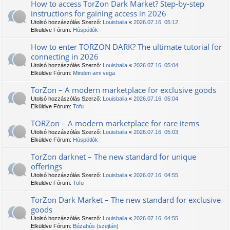
How to access TorZon Dark Market? Step-by-step
instructions for gaining access in 2026
Utolsó hozzászólás Szerző:
Louisbaila
«
2026.07.16. 05:12
Elküldve Fórum:
Húspótlók
How to enter TORZON DARK? The ultimate tutorial for
connecting in 2026
Utolsó hozzászólás Szerző:
Louisbaila
«
2026.07.16. 05:04
Elküldve Fórum:
Minden ami vega
TorZon – A modern marketplace for exclusive goods
Utolsó hozzászólás Szerző:
Louisbaila
«
2026.07.16. 05:04
Elküldve Fórum:
Tofu
TORZon – A modern marketplace for rare items
Utolsó hozzászólás Szerző:
Louisbaila
«
2026.07.16. 05:03
Elküldve Fórum:
Húspótlók
TorZon darknet – The new standard for unique
offerings
Utolsó hozzászólás Szerző:
Louisbaila
«
2026.07.16. 04:55
Elküldve Fórum:
Tofu
TorZon Dark Market – The new standard for exclusive
goods
Utolsó hozzászólás Szerző:
Louisbaila
«
2026.07.16. 04:55
Elküldve Fórum:
Búzahús (szejtán)