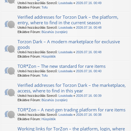
Utolsó hozzászólás Szerző:
Louisbaila
«
2026.07.16. 00:49
Elküldve Fórum:
Tofu
Verified addresses for Torzon Dark – the platform,
entry, where to find in the current season
Utolsó hozzászólás Szerző:
Louisbaila
«
2026.07.16. 00:48
Elküldve Fórum:
Búzahús (szejtán)
Torzon Dark – A modern marketplace for exclusive
goods
Utolsó hozzászólás Szerző:
Louisbaila
«
2026.07.16. 00:48
Elküldve Fórum:
Húspótlók
TOR*Zon – The new standard for rare items
Utolsó hozzászólás Szerző:
Louisbaila
«
2026.07.16. 00:40
Elküldve Fórum:
Tofu
Verified addresses for Torzon Dark – the marketplace,
access, where to find in this year
Utolsó hozzászólás Szerző:
Louisbaila
«
2026.07.16. 00:39
Elküldve Fórum:
Búzahús (szejtán)
TOR*Zon – A next-gen trading platform for rare items
Utolsó hozzászólás Szerző:
Louisbaila
«
2026.07.16. 00:38
Elküldve Fórum:
Húspótlók
Working links for TorZon – the platform, login, where