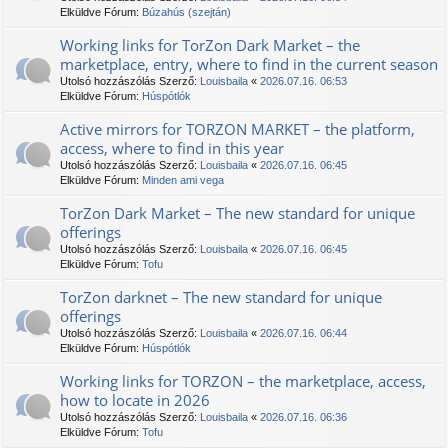
Elküldve Fórum:
Búzahús (szejtán)
Working links for TorZon Dark Market – the
marketplace, entry, where to find in the current season
Utolsó hozzászólás Szerző:
Louisbaila
«
2026.07.16. 06:53
Elküldve Fórum:
Húspótlók
Active mirrors for TORZON MARKET – the platform,
access, where to find in this year
Utolsó hozzászólás Szerző:
Louisbaila
«
2026.07.16. 06:45
Elküldve Fórum:
Minden ami vega
TorZon Dark Market – The new standard for unique
offerings
Utolsó hozzászólás Szerző:
Louisbaila
«
2026.07.16. 06:45
Elküldve Fórum:
Tofu
TorZon darknet – The new standard for unique
offerings
Utolsó hozzászólás Szerző:
Louisbaila
«
2026.07.16. 06:44
Elküldve Fórum:
Húspótlók
Working links for ТОRZON – the marketplace, access,
how to locate in 2026
Utolsó hozzászólás Szerző:
Louisbaila
«
2026.07.16. 06:36
Elküldve Fórum:
Tofu