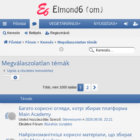
Főoldal
VEGETÁRIÁNUS+
NYUGDÍJAS+
yo
Keresés
Belépés
ór
Regisztráció
el
eg
rs
Főoldal
Fórum
u
Keresés
Megválaszolatlan témák
ép
is
K
K
lin
m
és
ztr
e
e
Megválaszolatlan témák
ke
ok
ác
r
r
e
e
k
ió
Ugrás a részletes kereséshez
s
s
Keresés
Részletes keresés
é
é
2
1
Következő
Több, mint 1000 találat
s
s
Témák
Багато корисні огляди, котрі збирає платформа
Main Academy
Utolsó hozzászólás Szerző:
Steveoxymn
«
2026.08.05. 22:21
Elküldve Fórum:
Búzahús (szejtán)
Найрізноманітніші корисні матеріали, що збирає