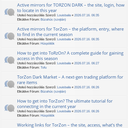
Active mirrors for TORZON DARK – the site, login, how
to locate in this year
Utolsó hozzászólás Szerző:
Louisbaila
«
2026.07.16. 06:35
Elküldve Fórum:
Búzahús (szejtán)
Active mirrors for TorZon – the platform, entry, where
to find in the current season
Utolsó hozzászólás Szerző:
Louisbaila
«
2026.07.16. 06:35
Elküldve Fórum:
Húspótlók
How to get into TоRzOn? A complete guide for gaining
access in this season
Utolsó hozzászólás Szerző:
Louisbaila
«
2026.07.16. 06:27
Elküldve Fórum:
Tofu
TorZon Dark Market – A next-gen trading platform for
rare items
Utolsó hozzászólás Szerző:
Louisbaila
«
2026.07.16. 06:26
Elküldve Fórum:
Búzahús (szejtán)
How to get into TorZon? The ultimate tutorial for
connecting in the current year
Utolsó hozzászólás Szerző:
Louisbaila
«
2026.07.16. 06:26
Elküldve Fórum:
Húspótlók
Working links for TorZon – the site, access, what's the