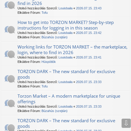
find in 2026
Utolsó hozzászólás Szerző:
Louisbaila
«
2026.07.15. 23:43
Elküldve Fórum:
Tofu
How to get into TORZON MARKET? Step-by-step
instructions for logging in in this season
Utolsó hozzászólás Szerző:
Louisbaila
«
2026.07.15. 23:42
Elküldve Fórum:
Búzahús (szejtán)
Working links for TORZON MARKET – the marketplace,
login, where to find in 2026
Utolsó hozzászólás Szerző:
Louisbaila
«
2026.07.15. 23:41
Elküldve Fórum:
Húspótlók
TORZON DARK – The new standard for exclusive
goods
Utolsó hozzászólás Szerző:
Louisbaila
«
2026.07.15. 23:33
Elküldve Fórum:
Tofu
Torzon Market – A modern marketplace for unique
offerings
Utolsó hozzászólás Szerző:
Louisbaila
«
2026.07.15. 23:33
Elküldve Fórum:
Búzahús (szejtán)
TORZON DARK – The new standard for exclusive
⇩
goods