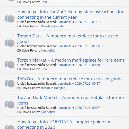
Elküldve Fórum:
Tofu
How to get into Tor Zon? Step-by-step instructions for
connecting in the current year
Utolsó hozzászólás Szerző:
Louisbaila
«
2026.07.16. 01:07
Elküldve Fórum:
Búzahús (szejtán)
Torzon Dark – A modern marketplace for exclusive
goods
Utolsó hozzászólás Szerző:
Louisbaila
«
2026.07.16. 01:06
Elküldve Fórum:
Húspótlók
Torzon Market – A modern marketplace for rare items
Utolsó hozzászólás Szerző:
Louisbaila
«
2026.07.16. 00:58
Elküldve Fórum:
Tofu
TоRzOn – A modern marketplace for exclusive goods
Utolsó hozzászólás Szerző:
Louisbaila
«
2026.07.16. 00:57
Elküldve Fórum:
Búzahús (szejtán)
TorZon Dark Market – A modern marketplace for rare
items
Utolsó hozzászólás Szerző:
Louisbaila
«
2026.07.16. 00:57
Elküldve Fórum:
Húspótlók
How to get into ТОRZON? A complete guide for
connecting in 2026