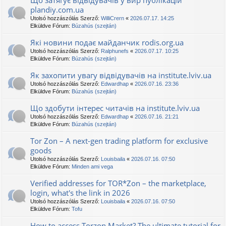
Що затягує відвідувачів у вир публікацій
plandiy.com.ua
Utolsó hozzászólás Szerző:
WilliCrern
«
2026.07.17. 14:25
Elküldve Fórum:
Búzahús (szejtán)
Які новини подає майданчик rodis.org.ua
Utolsó hozzászólás Szerző:
Ralphunefs
«
2026.07.17. 10:25
Elküldve Fórum:
Búzahús (szejtán)
Як захопити увагу відвідувачів на institute.lviv.ua
Utolsó hozzászólás Szerző:
Edwardhap
«
2026.07.16. 23:36
Elküldve Fórum:
Búzahús (szejtán)
Що здобути інтерес читачів на institute.lviv.ua
Utolsó hozzászólás Szerző:
Edwardhap
«
2026.07.16. 21:21
Elküldve Fórum:
Búzahús (szejtán)
Tor Zon – A next-gen trading platform for exclusive
goods
Utolsó hozzászólás Szerző:
Louisbaila
«
2026.07.16. 07:50
Elküldve Fórum:
Minden ami vega
Verified addresses for TOR*Zon – the marketplace,
login, what's the link in 2026
Utolsó hozzászólás Szerző:
Louisbaila
«
2026.07.16. 07:50
Elküldve Fórum:
Tofu
How to access Torzon Market? The ultimate tutorial for