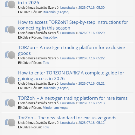
in in 2026
Utolsó hozzászólás Szerző:
Louisbaila
«
2026.07.16. 05:30
Elküldve Fórum:
Búzahús (szejtán)
How to access TORZoN? Step-by-step instructions for
connecting in this season
Utolsó hozzászólás Szerző:
Louisbaila
«
2026.07.16. 05:29
Elküldve Fórum:
Húspótlók
TORZon – A next-gen trading platform for exclusive
goods
Utolsó hozzászólás Szerző:
Louisbaila
«
2026.07.16. 05:22
Elküldve Fórum:
Tofu
How to enter TORZON DARK? A complete guide for
gaining access in 2026
Utolsó hozzászólás Szerző:
Louisbaila
«
2026.07.16. 05:21
Elküldve Fórum:
Búzahús (szejtán)
TORZoN – A next-gen trading platform for rare items
Utolsó hozzászólás Szerző:
Louisbaila
«
2026.07.16. 05:13
Elküldve Fórum:
Minden ami vega
TorZon – The new standard for exclusive goods
Utolsó hozzászólás Szerző:
Louisbaila
«
2026.07.16. 05:12
Elküldve Fórum:
Tofu