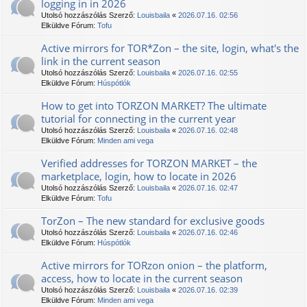
logging in in 2026
Utolsó hozzászólás Szerző:
Louisbaila
«
2026.07.16. 02:56
Elküldve Fórum:
Tofu
Active mirrors for TOR*Zon – the site, login, what's the
link in the current season
Utolsó hozzászólás Szerző:
Louisbaila
«
2026.07.16. 02:55
Elküldve Fórum:
Húspótlók
How to get into TORZON MARKET? The ultimate
tutorial for connecting in the current year
Utolsó hozzászólás Szerző:
Louisbaila
«
2026.07.16. 02:48
Elküldve Fórum:
Minden ami vega
Verified addresses for TORZON MARKET – the
marketplace, login, how to locate in 2026
Utolsó hozzászólás Szerző:
Louisbaila
«
2026.07.16. 02:47
Elküldve Fórum:
Tofu
TorZon – The new standard for exclusive goods
Utolsó hozzászólás Szerző:
Louisbaila
«
2026.07.16. 02:46
Elküldve Fórum:
Húspótlók
Active mirrors for TORzon onion – the platform,
access, how to locate in the current season
Utolsó hozzászólás Szerző:
Louisbaila
«
2026.07.16. 02:39
Elküldve Fórum:
Minden ami vega