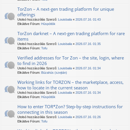
TorZon – A next-gen trading platform for unique
offerings
Utolsó hozzászólás Szerző:
Louisbaila
«
2026.07.16. 01:43
Elküldve Fórum:
Húspótlók
TorZon darknet – A next-gen trading platform for rare
items
Utolsó hozzászólás Szerző:
Louisbaila
«
2026.07.16. 01:35
Elküldve Fórum:
Tofu
Verified addresses for Tor Zon – the site, login, where
to find in 2026
Utolsó hozzászólás Szerző:
Louisbaila
«
2026.07.16. 01:34
Elküldve Fórum:
Búzahús (szejtán)
Working links for ТОRZON – the marketplace, access,
how to locate in the current season
Utolsó hozzászólás Szerző:
Louisbaila
«
2026.07.16. 01:34
Elküldve Fórum:
Húspótlók
How to enter TOR*Zon? Step-by-step instructions for
connecting in this season
Utolsó hozzászólás Szerző:
Louisbaila
«
2026.07.16. 01:26
Elküldve Fórum:
Tofu