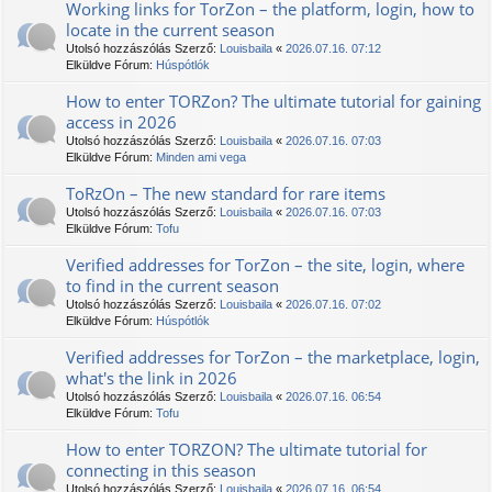
Working links for TorZon – the platform, login, how to
locate in the current season
Utolsó hozzászólás Szerző:
Louisbaila
«
2026.07.16. 07:12
Elküldve Fórum:
Húspótlók
How to enter TORZon? The ultimate tutorial for gaining
access in 2026
Utolsó hozzászólás Szerző:
Louisbaila
«
2026.07.16. 07:03
Elküldve Fórum:
Minden ami vega
TоRzOn – The new standard for rare items
Utolsó hozzászólás Szerző:
Louisbaila
«
2026.07.16. 07:03
Elküldve Fórum:
Tofu
Verified addresses for TorZon – the site, login, where
to find in the current season
Utolsó hozzászólás Szerző:
Louisbaila
«
2026.07.16. 07:02
Elküldve Fórum:
Húspótlók
Verified addresses for TorZon – the marketplace, login,
what's the link in 2026
Utolsó hozzászólás Szerző:
Louisbaila
«
2026.07.16. 06:54
Elküldve Fórum:
Tofu
How to enter ТОRZON? The ultimate tutorial for
connecting in this season
Utolsó hozzászólás Szerző:
Louisbaila
«
2026.07.16. 06:54