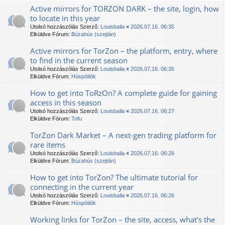
Active mirrors for TORZON DARK – the site, login, how
to locate in this year
Utolsó hozzászólás Szerző:
Louisbaila
«
2026.07.16. 06:35
Elküldve Fórum:
Búzahús (szejtán)
Active mirrors for TorZon – the platform, entry, where
to find in the current season
Utolsó hozzászólás Szerző:
Louisbaila
«
2026.07.16. 06:35
Elküldve Fórum:
Húspótlók
How to get into TоRzOn? A complete guide for gaining
access in this season
Utolsó hozzászólás Szerző:
Louisbaila
«
2026.07.16. 06:27
Elküldve Fórum:
Tofu
TorZon Dark Market – A next-gen trading platform for
rare items
Utolsó hozzászólás Szerző:
Louisbaila
«
2026.07.16. 06:26
Elküldve Fórum:
Búzahús (szejtán)
How to get into TorZon? The ultimate tutorial for
connecting in the current year
Utolsó hozzászólás Szerző:
Louisbaila
«
2026.07.16. 06:26
Elküldve Fórum:
Húspótlók
Working links for TorZon – the site, access, what's the