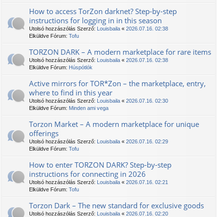
How to access TorZon darknet? Step-by-step
instructions for logging in in this season
Utolsó hozzászólás Szerző:
Louisbaila
«
2026.07.16. 02:38
Elküldve Fórum:
Tofu
TORZON DARK – A modern marketplace for rare items
Utolsó hozzászólás Szerző:
Louisbaila
«
2026.07.16. 02:38
Elküldve Fórum:
Húspótlók
Active mirrors for TOR*Zon – the marketplace, entry,
where to find in this year
Utolsó hozzászólás Szerző:
Louisbaila
«
2026.07.16. 02:30
Elküldve Fórum:
Minden ami vega
Torzon Market – A modern marketplace for unique
offerings
Utolsó hozzászólás Szerző:
Louisbaila
«
2026.07.16. 02:29
Elküldve Fórum:
Tofu
How to enter TORZON DARK? Step-by-step
instructions for connecting in 2026
Utolsó hozzászólás Szerző:
Louisbaila
«
2026.07.16. 02:21
Elküldve Fórum:
Tofu
Torzon Dark – The new standard for exclusive goods
Utolsó hozzászólás Szerző:
Louisbaila
«
2026.07.16. 02:20