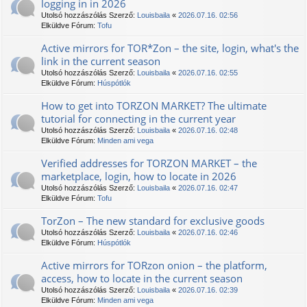
logging in in 2026
Utolsó hozzászólás Szerző:
Louisbaila
«
2026.07.16. 02:56
Elküldve Fórum:
Tofu
Active mirrors for TOR*Zon – the site, login, what's the
link in the current season
Utolsó hozzászólás Szerző:
Louisbaila
«
2026.07.16. 02:55
Elküldve Fórum:
Húspótlók
How to get into TORZON MARKET? The ultimate
tutorial for connecting in the current year
Utolsó hozzászólás Szerző:
Louisbaila
«
2026.07.16. 02:48
Elküldve Fórum:
Minden ami vega
Verified addresses for TORZON MARKET – the
marketplace, login, how to locate in 2026
Utolsó hozzászólás Szerző:
Louisbaila
«
2026.07.16. 02:47
Elküldve Fórum:
Tofu
TorZon – The new standard for exclusive goods
Utolsó hozzászólás Szerző:
Louisbaila
«
2026.07.16. 02:46
Elküldve Fórum:
Húspótlók
Active mirrors for TORzon onion – the platform,
access, how to locate in the current season
Utolsó hozzászólás Szerző:
Louisbaila
«
2026.07.16. 02:39
Elküldve Fórum:
Minden ami vega