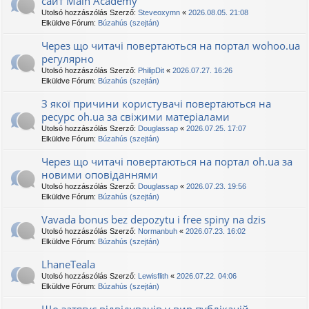
сайт Main Academy
Utolsó hozzászólás Szerző:
Steveoxymn
«
2026.08.05. 21:08
Elküldve Fórum:
Búzahús (szejtán)
Через що читачі повертаються на портал wohoo.ua
регулярно
Utolsó hozzászólás Szerző:
PhilipDit
«
2026.07.27. 16:26
Elküldve Fórum:
Búzahús (szejtán)
З якої причини користувачі повертаються на
ресурс oh.ua за свіжими матеріалами
Utolsó hozzászólás Szerző:
Douglassap
«
2026.07.25. 17:07
Elküldve Fórum:
Búzahús (szejtán)
Через що читачі повертаються на портал oh.ua за
новими оповіданнями
Utolsó hozzászólás Szerző:
Douglassap
«
2026.07.23. 19:56
Elküldve Fórum:
Búzahús (szejtán)
Vavada bonus bez depozytu i free spiny na dzis
Utolsó hozzászólás Szerző:
Normanbuh
«
2026.07.23. 16:02
Elküldve Fórum:
Búzahús (szejtán)
LhaneTeala
Utolsó hozzászólás Szerző:
Lewisflith
«
2026.07.22. 04:06
Elküldve Fórum:
Búzahús (szejtán)