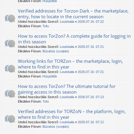
Elküldve Fórum:
Húspótlók
Verified addresses for Torzon Dark – the marketplace,
entry, how to locate in the current season
Utolsó hozzászólás Szerző:
Louisbaila
«
2026.07.16. 07:22
Elküldve Fórum:
Tofu
How to access TorZon? A complete guide for logging in
in this season
Utolsó hozzászólás Szerző:
Louisbaila
«
2026.07.16. 07:21
Elküldve Fórum:
Búzahús (szejtán)
Working links for TORZon – the marketplace, login,
where to find in this year
Utolsó hozzászólás Szerző:
Louisbaila
«
2026.07.16. 07:21
Elküldve Fórum:
Húspótlók
How to access TorZon? The ultimate tutorial for
gaining access in this season
Utolsó hozzászólás Szerző:
Louisbaila
«
2026.07.16. 07:13
Elküldve Fórum:
Tofu
Verified addresses for TORZoN – the platform, login,
where to find in this year
Utolsó hozzászólás Szerző:
Louisbaila
«
2026.07.16. 07:12
Elküldve Fórum:
Búzahús (szejtán)