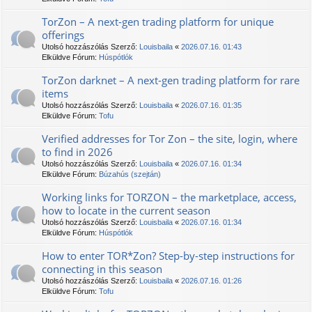
TorZon – A next-gen trading platform for unique
offerings
Utolsó hozzászólás Szerző:
Louisbaila
«
2026.07.16. 01:43
Elküldve Fórum:
Húspótlók
TorZon darknet – A next-gen trading platform for rare
items
Utolsó hozzászólás Szerző:
Louisbaila
«
2026.07.16. 01:35
Elküldve Fórum:
Tofu
Verified addresses for Tor Zon – the site, login, where
to find in 2026
Utolsó hozzászólás Szerző:
Louisbaila
«
2026.07.16. 01:34
Elküldve Fórum:
Búzahús (szejtán)
Working links for ТОRZON – the marketplace, access,
how to locate in the current season
Utolsó hozzászólás Szerző:
Louisbaila
«
2026.07.16. 01:34
Elküldve Fórum:
Húspótlók
How to enter TOR*Zon? Step-by-step instructions for
connecting in this season
Utolsó hozzászólás Szerző:
Louisbaila
«
2026.07.16. 01:26
Elküldve Fórum:
Tofu