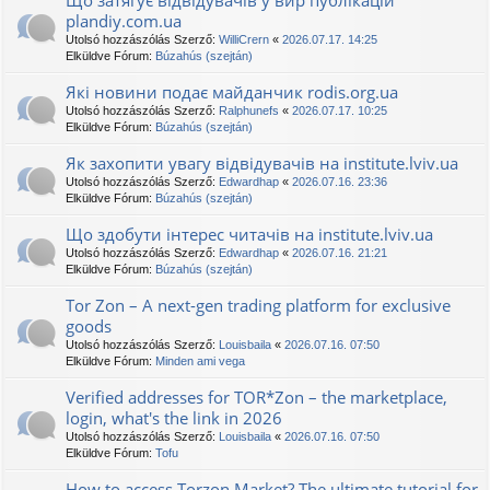
Що затягує відвідувачів у вир публікацій
plandiy.com.ua
Utolsó hozzászólás Szerző:
WilliCrern
«
2026.07.17. 14:25
Elküldve Fórum:
Búzahús (szejtán)
Які новини подає майданчик rodis.org.ua
Utolsó hozzászólás Szerző:
Ralphunefs
«
2026.07.17. 10:25
Elküldve Fórum:
Búzahús (szejtán)
Як захопити увагу відвідувачів на institute.lviv.ua
Utolsó hozzászólás Szerző:
Edwardhap
«
2026.07.16. 23:36
Elküldve Fórum:
Búzahús (szejtán)
Що здобути інтерес читачів на institute.lviv.ua
Utolsó hozzászólás Szerző:
Edwardhap
«
2026.07.16. 21:21
Elküldve Fórum:
Búzahús (szejtán)
Tor Zon – A next-gen trading platform for exclusive
goods
Utolsó hozzászólás Szerző:
Louisbaila
«
2026.07.16. 07:50
Elküldve Fórum:
Minden ami vega
Verified addresses for TOR*Zon – the marketplace,
login, what's the link in 2026
Utolsó hozzászólás Szerző:
Louisbaila
«
2026.07.16. 07:50
Elküldve Fórum:
Tofu
How to access Torzon Market? The ultimate tutorial for