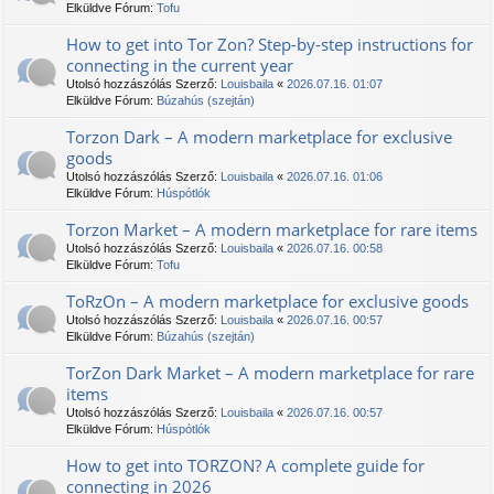
Elküldve Fórum:
Tofu
How to get into Tor Zon? Step-by-step instructions for
connecting in the current year
Utolsó hozzászólás Szerző:
Louisbaila
«
2026.07.16. 01:07
Elküldve Fórum:
Búzahús (szejtán)
Torzon Dark – A modern marketplace for exclusive
goods
Utolsó hozzászólás Szerző:
Louisbaila
«
2026.07.16. 01:06
Elküldve Fórum:
Húspótlók
Torzon Market – A modern marketplace for rare items
Utolsó hozzászólás Szerző:
Louisbaila
«
2026.07.16. 00:58
Elküldve Fórum:
Tofu
TоRzOn – A modern marketplace for exclusive goods
Utolsó hozzászólás Szerző:
Louisbaila
«
2026.07.16. 00:57
Elküldve Fórum:
Búzahús (szejtán)
TorZon Dark Market – A modern marketplace for rare
items
Utolsó hozzászólás Szerző:
Louisbaila
«
2026.07.16. 00:57
Elküldve Fórum:
Húspótlók
How to get into ТОRZON? A complete guide for
connecting in 2026