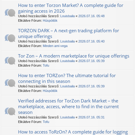
How to enter Torzon Market? A complete guide for
gaining access in 2026
Utolsó hozzászólás Szerző:
Louisbaila
«
2026.07.16. 05:48
Elküldve Fórum:
Húspótlók
TORZON DARK – A next-gen trading platform for
unique offerings
Utolsó hozzászólás Szerző:
Louisbaila
«
2026.07.16. 05:40
Elküldve Fórum:
Minden ami vega
Tor Zon – A modern marketplace for unique offerings
Utolsó hozzászólás Szerző:
Louisbaila
«
2026.07.16. 05:39
Elküldve Fórum:
Tofu
How to enter TORZon? The ultimate tutorial for
connecting in this season
Utolsó hozzászólás Szerző:
Louisbaila
«
2026.07.16. 05:39
Elküldve Fórum:
Húspótlók
Verified addresses for TorZon Dark Market – the
marketplace, access, where to find in the current
season
Utolsó hozzászólás Szerző:
Louisbaila
«
2026.07.16. 05:31
Elküldve Fórum:
Tofu
How to access TоRzOn? A complete guide for logging