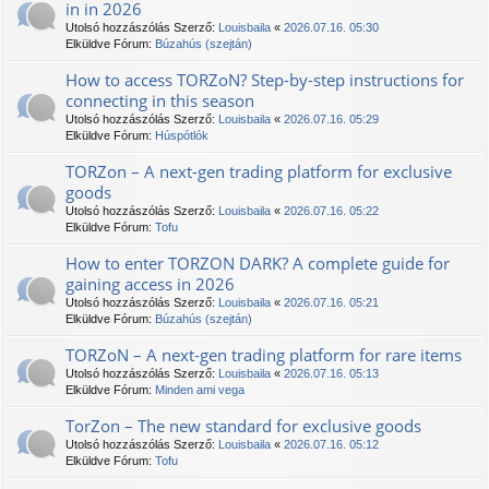
in in 2026
Utolsó hozzászólás Szerző:
Louisbaila
«
2026.07.16. 05:30
Elküldve Fórum:
Búzahús (szejtán)
How to access TORZoN? Step-by-step instructions for
connecting in this season
Utolsó hozzászólás Szerző:
Louisbaila
«
2026.07.16. 05:29
Elküldve Fórum:
Húspótlók
TORZon – A next-gen trading platform for exclusive
goods
Utolsó hozzászólás Szerző:
Louisbaila
«
2026.07.16. 05:22
Elküldve Fórum:
Tofu
How to enter TORZON DARK? A complete guide for
gaining access in 2026
Utolsó hozzászólás Szerző:
Louisbaila
«
2026.07.16. 05:21
Elküldve Fórum:
Búzahús (szejtán)
TORZoN – A next-gen trading platform for rare items
Utolsó hozzászólás Szerző:
Louisbaila
«
2026.07.16. 05:13
Elküldve Fórum:
Minden ami vega
TorZon – The new standard for exclusive goods
Utolsó hozzászólás Szerző:
Louisbaila
«
2026.07.16. 05:12
Elküldve Fórum:
Tofu