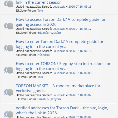
link in the current season
Utolsó hozzászólás Szerző:
Louisbaila
«
2026.07.16. 06:18
Elküldve Fórum:
Tofu
How to access Torzon Dark? A complete guide for
gaining access in 2026
Utolsó hozzászólás Szerző:
Louisbaila
«
2026.07.16. 06:17
Elküldve Fórum:
Búzahús (szejtán)
How to enter Torzon Dark? A complete guide for
logging in in the current year
Utolsó hozzászólás Szerző:
Louisbaila
«
2026.07.16. 06:16
Elküldve Fórum:
Húspótlók
How to enter ТОRZON? Step-by-step instructions for
logging in in the current year
Utolsó hozzászólás Szerző:
Louisbaila
«
2026.07.16. 06:08
Elküldve Fórum:
Tofu
TORZON MARKET – A modern marketplace for
exclusive goods
Utolsó hozzászólás Szerző:
Louisbaila
«
2026.07.16. 06:07
Elküldve Fórum:
Búzahús (szejtán)
Verified addresses for Torzon Dark – the site, login,
what's the link in 2026
Utolsó hozzászólás Szerző:
Louisbaila
«
2026.07.16. 06:07