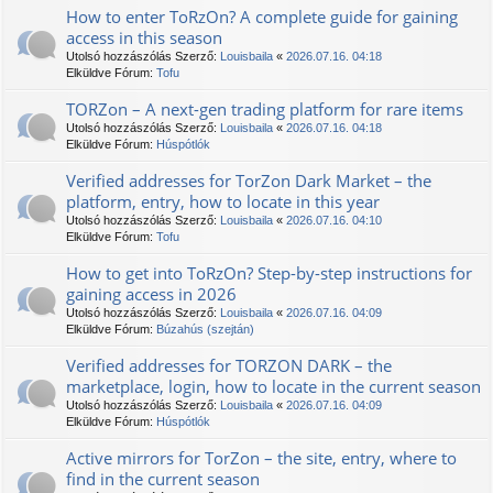
How to enter TоRzOn? A complete guide for gaining
access in this season
Utolsó hozzászólás Szerző:
Louisbaila
«
2026.07.16. 04:18
Elküldve Fórum:
Tofu
TORZon – A next-gen trading platform for rare items
Utolsó hozzászólás Szerző:
Louisbaila
«
2026.07.16. 04:18
Elküldve Fórum:
Húspótlók
Verified addresses for TorZon Dark Market – the
platform, entry, how to locate in this year
Utolsó hozzászólás Szerző:
Louisbaila
«
2026.07.16. 04:10
Elküldve Fórum:
Tofu
How to get into TоRzOn? Step-by-step instructions for
gaining access in 2026
Utolsó hozzászólás Szerző:
Louisbaila
«
2026.07.16. 04:09
Elküldve Fórum:
Búzahús (szejtán)
Verified addresses for TORZON DARK – the
marketplace, login, how to locate in the current season
Utolsó hozzászólás Szerző:
Louisbaila
«
2026.07.16. 04:09
Elküldve Fórum:
Húspótlók
Active mirrors for TorZon – the site, entry, where to
find in the current season