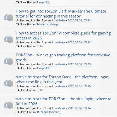
Elküldve Fórum:
Húspótlók
How to get into TorZon Dark Market? The ultimate
tutorial for connecting in this season
Utolsó hozzászólás Szerző:
Louisbaila
«
2026.07.16. 03:24
Elküldve Fórum:
Minden ami vega
How to access Tor Zon? A complete guide for gaining
access in 2026
Utolsó hozzászólás Szerző:
Louisbaila
«
2026.07.16. 03:24
Elküldve Fórum:
Tofu
TOR*Zon – A next-gen trading platform for exclusive
goods
Utolsó hozzászólás Szerző:
Louisbaila
«
2026.07.16. 03:23
Elküldve Fórum:
Húspótlók
Active mirrors for Torzon Dark – the platform, login,
what's the link in this year
Utolsó hozzászólás Szerző:
Louisbaila
«
2026.07.16. 03:15
Elküldve Fórum:
Tofu
Active mirrors for TOR*Zon – the site, login, where to
find in 2026
Utolsó hozzászólás Szerző:
Louisbaila
«
2026.07.16. 03:14
Elküldve Fórum:
Búzahús (szejtán)