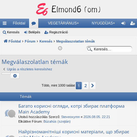
Főoldal
VEGETÁRIÁNUS+
NYUGDÍJAS+
yo
Keresés
Belépés
ór
Regisztráció
el
eg
rs
Főoldal
Fórum
u
Keresés
Megválaszolatlan témák
ép
is
K
K
lin
m
és
ztr
e
e
Megválaszolatlan témák
ke
ok
ác
r
r
e
e
k
ió
Ugrás a részletes kereséshez
s
s
Keresés
Részletes keresés
é
é
2
1
Következő
Több, mint 1000 találat
s
s
Témák
Багато корисні огляди, котрі збирає платформа
Main Academy
Utolsó hozzászólás Szerző:
Steveoxymn
«
2026.08.05. 22:21
Elküldve Fórum:
Búzahús (szejtán)
Найрізноманітніші корисні матеріали, що збирає