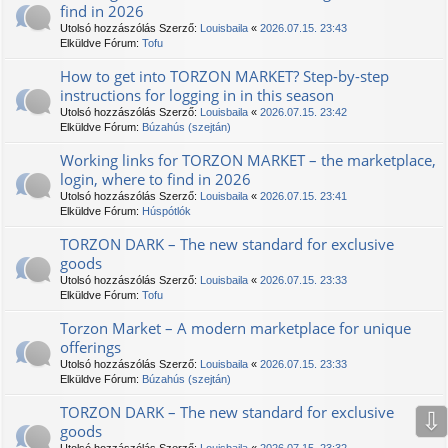
find in 2026
Utolsó hozzászólás Szerző:
Louisbaila
«
2026.07.15. 23:43
Elküldve Fórum:
Tofu
How to get into TORZON MARKET? Step-by-step
instructions for logging in in this season
Utolsó hozzászólás Szerző:
Louisbaila
«
2026.07.15. 23:42
Elküldve Fórum:
Búzahús (szejtán)
Working links for TORZON MARKET – the marketplace,
login, where to find in 2026
Utolsó hozzászólás Szerző:
Louisbaila
«
2026.07.15. 23:41
Elküldve Fórum:
Húspótlók
TORZON DARK – The new standard for exclusive
goods
Utolsó hozzászólás Szerző:
Louisbaila
«
2026.07.15. 23:33
Elküldve Fórum:
Tofu
Torzon Market – A modern marketplace for unique
offerings
Utolsó hozzászólás Szerző:
Louisbaila
«
2026.07.15. 23:33
Elküldve Fórum:
Búzahús (szejtán)
TORZON DARK – The new standard for exclusive
⇩
goods