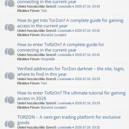
connecting in the current year
Utolsó hozzászólás Szerző:
Louisbaila
«
2026.07.16. 03:43
Elküldve Fórum:
Tofu
How to get into TorZon? A complete guide for gaining
access in the current year
Utolsó hozzászólás Szerző:
Louisbaila
«
2026.07.16. 03:42
Elküldve Fórum:
Búzahús (szejtán)
How to enter TоRzOn? A complete guide for
connecting in the current year
Utolsó hozzászólás Szerző:
Louisbaila
«
2026.07.16. 03:41
Elküldve Fórum:
Húspótlók
Verified addresses for TorZon darknet – the site, login,
where to find in this year
Utolsó hozzászólás Szerző:
Louisbaila
«
2026.07.16. 03:33
Elküldve Fórum:
Tofu
How to enter TоRzOn? The ultimate tutorial for gaining
access in 2026
Utolsó hozzászólás Szerző:
Louisbaila
«
2026.07.16. 03:33
Elküldve Fórum:
Búzahús (szejtán)
ТОRZON – A next-gen trading platform for exclusive
goods
Utolsó hozzászólás Szerző:
Louisbaila
«
2026.07.16. 03:32