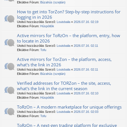
Elküldve Fórum:
Búzahús (szejtán)
How to get into TorZon? Step-by-step instructions for
logging in in 2026
Utolsó hozzászólás Szerző:
Louisbaila
«
2026.07.16. 02:19
Elküldve Fórum:
Húspótlók
Active mirrors for TоRzOn – the platform, entry, how
to locate in 2026
Utolsó hozzászólás Szerző:
Louisbaila
«
2026.07.16. 02:11
Elküldve Fórum:
Tofu
Active mirrors for TorZon – the platform, access,
what's the link in 2026
Utolsó hozzászólás Szerző:
Louisbaila
«
2026.07.16. 02:11
Elküldve Fórum:
Búzahús (szejtán)
Verified addresses for TORZon – the site, access,
what's the link in the current season
Utolsó hozzászólás Szerző:
Louisbaila
«
2026.07.16. 02:10
Elküldve Fórum:
Húspótlók
TоRzOn – A modern marketplace for unique offerings
Utolsó hozzászólás Szerző:
Louisbaila
«
2026.07.16. 02:03
Elküldve Fórum:
Tofu
TоRzOn – A next-gen trading platform for exclusive