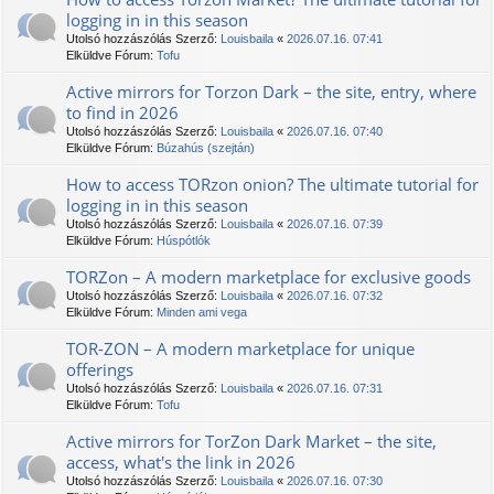
logging in in this season
Utolsó hozzászólás Szerző:
Louisbaila
«
2026.07.16. 07:41
Elküldve Fórum:
Tofu
Active mirrors for Torzon Dark – the site, entry, where
to find in 2026
Utolsó hozzászólás Szerző:
Louisbaila
«
2026.07.16. 07:40
Elküldve Fórum:
Búzahús (szejtán)
How to access TORzon onion? The ultimate tutorial for
logging in in this season
Utolsó hozzászólás Szerző:
Louisbaila
«
2026.07.16. 07:39
Elküldve Fórum:
Húspótlók
TORZon – A modern marketplace for exclusive goods
Utolsó hozzászólás Szerző:
Louisbaila
«
2026.07.16. 07:32
Elküldve Fórum:
Minden ami vega
TOR-ZON – A modern marketplace for unique
offerings
Utolsó hozzászólás Szerző:
Louisbaila
«
2026.07.16. 07:31
Elküldve Fórum:
Tofu
Active mirrors for TorZon Dark Market – the site,
access, what's the link in 2026
Utolsó hozzászólás Szerző:
Louisbaila
«
2026.07.16. 07:30