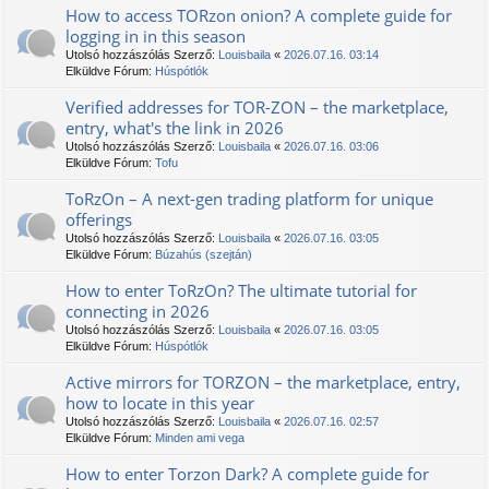
How to access TORzon onion? A complete guide for
logging in in this season
Utolsó hozzászólás Szerző:
Louisbaila
«
2026.07.16. 03:14
Elküldve Fórum:
Húspótlók
Verified addresses for TOR-ZON – the marketplace,
entry, what's the link in 2026
Utolsó hozzászólás Szerző:
Louisbaila
«
2026.07.16. 03:06
Elküldve Fórum:
Tofu
TоRzOn – A next-gen trading platform for unique
offerings
Utolsó hozzászólás Szerző:
Louisbaila
«
2026.07.16. 03:05
Elküldve Fórum:
Búzahús (szejtán)
How to enter TоRzOn? The ultimate tutorial for
connecting in 2026
Utolsó hozzászólás Szerző:
Louisbaila
«
2026.07.16. 03:05
Elküldve Fórum:
Húspótlók
Active mirrors for ТОRZON – the marketplace, entry,
how to locate in this year
Utolsó hozzászólás Szerző:
Louisbaila
«
2026.07.16. 02:57
Elküldve Fórum:
Minden ami vega
How to enter Torzon Dark? A complete guide for