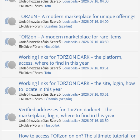
Utolsó hozzászólás Szerző:
Louisbaila
«
2026.07.16. 04:00
Elküldve Fórum:
Tofu
TORZoN – A modern marketplace for unique offerings
Utolsó hozzászólás Szerző:
Louisbaila
«
2026.07.16. 04:00
Elküldve Fórum:
Búzahús (szejtán)
TORZon – A modern marketplace for rare items
Utolsó hozzászólás Szerző:
Louisbaila
«
2026.07.16. 03:59
Elküldve Fórum:
Húspótlók
Working links for TORZON DARK – the platform,
access, where to find in this year
Utolsó hozzászólás Szerző:
Louisbaila
«
2026.07.16. 03:51
Elküldve Fórum:
Tofu
Working links for TORZON DARK – the site, login, how
to locate in this year
Utolsó hozzászólás Szerző:
Louisbaila
«
2026.07.16. 03:51
Elküldve Fórum:
Búzahús (szejtán)
Verified addresses for TorZon darknet – the
marketplace, login, where to find in this year
Utolsó hozzászólás Szerző:
Louisbaila
«
2026.07.16. 03:50
Elküldve Fórum:
Húspótlók
How to access TORzon onion? The ultimate tutorial for