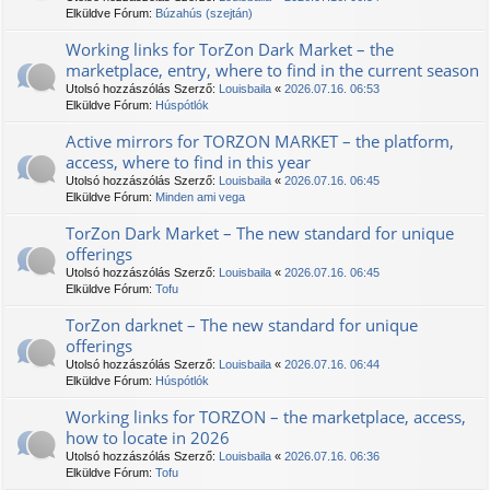
Elküldve Fórum:
Búzahús (szejtán)
Working links for TorZon Dark Market – the
marketplace, entry, where to find in the current season
Utolsó hozzászólás Szerző:
Louisbaila
«
2026.07.16. 06:53
Elküldve Fórum:
Húspótlók
Active mirrors for TORZON MARKET – the platform,
access, where to find in this year
Utolsó hozzászólás Szerző:
Louisbaila
«
2026.07.16. 06:45
Elküldve Fórum:
Minden ami vega
TorZon Dark Market – The new standard for unique
offerings
Utolsó hozzászólás Szerző:
Louisbaila
«
2026.07.16. 06:45
Elküldve Fórum:
Tofu
TorZon darknet – The new standard for unique
offerings
Utolsó hozzászólás Szerző:
Louisbaila
«
2026.07.16. 06:44
Elküldve Fórum:
Húspótlók
Working links for ТОRZON – the marketplace, access,
how to locate in 2026
Utolsó hozzászólás Szerző:
Louisbaila
«
2026.07.16. 06:36
Elküldve Fórum:
Tofu