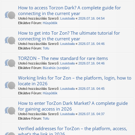
How to access Torzon Dark? A complete guide for
connecting in the current year
Utolsó hozzászólás Szerző:
Louisbaila
«
2026.07.16. 04:54
Elküldve Fórum:
Húspótlók
How to get into Tor Zon? The ultimate tutorial for
connecting in the current year
Utolsó hozzászólás Szerző:
Louisbaila
«
2026.07.16. 04:46
Elküldve Fórum:
Tofu
ТОRZON – The new standard for rare items
Utolsó hozzászólás Szerző:
Louisbaila
«
2026.07.16. 04:46
Elküldve Fórum:
Búzahús (szejtán)
Working links for Tor Zon – the platform, login, how to
locate in 2026
Utolsó hozzászólás Szerző:
Louisbaila
«
2026.07.16. 04:45
Elküldve Fórum:
Húspótlók
How to enter TorZon Dark Market? A complete guide
for gaining access in 2026
Utolsó hozzászólás Szerző:
Louisbaila
«
2026.07.16. 04:37
Elküldve Fórum:
Tofu
Verified addresses for TorZon – the platform, access,
what's the link in 2026