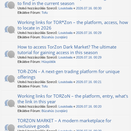
to find in the current season
Utolsó hozzászólás Szerző:
Louisbaila
«
2026.07.16. 00:30
Elküldve Fórum:
Tofu
Working links for TOR*Zon – the platform, access, how
to locate in 2026
Utolsó hozzászólás Szerző:
Louisbaila
«
2026.07.16. 00:29
Elküldve Fórum:
Búzahús (szejtán)
How to access TorZon Dark Market? The ultimate
tutorial for gaining access in this season
Utolsó hozzászólás Szerző:
Louisbaila
«
2026.07.16. 00:29
Elküldve Fórum:
Húspótlók
TOR-ZON – A next-gen trading platform for unique
offerings
Utolsó hozzászólás Szerző:
Louisbaila
«
2026.07.16. 00:21
Elküldve Fórum:
Tofu
Working links for TORZoN – the platform, entry, what's
the link in this year
Utolsó hozzászólás Szerző:
Louisbaila
«
2026.07.16. 00:20
Elküldve Fórum:
Búzahús (szejtán)
TORZON MARKET – A modern marketplace for
exclusive goods