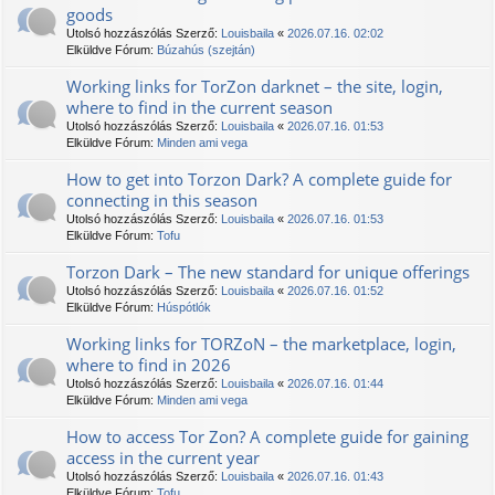
goods
Utolsó hozzászólás Szerző:
Louisbaila
«
2026.07.16. 02:02
Elküldve Fórum:
Búzahús (szejtán)
Working links for TorZon darknet – the site, login,
where to find in the current season
Utolsó hozzászólás Szerző:
Louisbaila
«
2026.07.16. 01:53
Elküldve Fórum:
Minden ami vega
How to get into Torzon Dark? A complete guide for
connecting in this season
Utolsó hozzászólás Szerző:
Louisbaila
«
2026.07.16. 01:53
Elküldve Fórum:
Tofu
Torzon Dark – The new standard for unique offerings
Utolsó hozzászólás Szerző:
Louisbaila
«
2026.07.16. 01:52
Elküldve Fórum:
Húspótlók
Working links for TORZoN – the marketplace, login,
where to find in 2026
Utolsó hozzászólás Szerző:
Louisbaila
«
2026.07.16. 01:44
Elküldve Fórum:
Minden ami vega
How to access Tor Zon? A complete guide for gaining
access in the current year
Utolsó hozzászólás Szerző:
Louisbaila
«
2026.07.16. 01:43
Elküldve Fórum:
Tofu