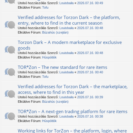
Utolsó hozzászólás Szerző:
Louisbaila
«
2026.07.16. 00:49
Elküldve Fórum:
Tofu
Verified addresses for Torzon Dark – the platform,
entry, where to find in the current season
Utolsó hozzászólás Szerző:
Louisbaila
«
2026.07.16. 00:48
Elküldve Fórum:
Búzahús (szejtán)
Torzon Dark – A modern marketplace for exclusive
goods
Utolsó hozzászólás Szerző:
Louisbaila
«
2026.07.16. 00:48
Elküldve Fórum:
Húspótlók
TOR*Zon – The new standard for rare items
Utolsó hozzászólás Szerző:
Louisbaila
«
2026.07.16. 00:40
Elküldve Fórum:
Tofu
Verified addresses for Torzon Dark – the marketplace,
access, where to find in this year
Utolsó hozzászólás Szerző:
Louisbaila
«
2026.07.16. 00:39
Elküldve Fórum:
Búzahús (szejtán)
TOR*Zon – A next-gen trading platform for rare items
Utolsó hozzászólás Szerző:
Louisbaila
«
2026.07.16. 00:38
Elküldve Fórum:
Húspótlók
Working links for TorZon – the platform, login, where