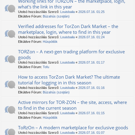
Working links for ТОRZON – the marketplace, login,
what's the link in this year
Utolsó hozzászólás Szerző:
Louisbaila
«
2026.07.16. 01:25
Elküldve Fórum:
Búzahús (szejtán)
Verified addresses for TorZon Dark Market – the
marketplace, login, where to find in this year
Utolsó hozzászólás Szerző:
Louisbaila
«
2026.07.16. 01:24
Elküldve Fórum:
Húspótlók
TORZon – A next-gen trading platform for exclusive
goods
Utolsó hozzászólás Szerző:
Louisbaila
«
2026.07.16. 01:17
Elküldve Fórum:
Tofu
How to access TorZon Dark Market? The ultimate
tutorial for logging in in this season
Utolsó hozzászólás Szerző:
Louisbaila
«
2026.07.16. 01:16
Elküldve Fórum:
Búzahús (szejtán)
Active mirrors for TOR-ZON – the site, access, where
to find in the current season
Utolsó hozzászólás Szerző:
Louisbaila
«
2026.07.16. 01:15
Elküldve Fórum:
Húspótlók
TоRzOn – A modern marketplace for exclusive goods
Utolsó hozzászólás Szerző:
Louisbaila
«
2026.07.16. 01:07