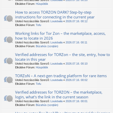
Utolsó hozzászólás Szerző:
Louisbaila
«
2026.07.16. 00:20
Elküldve Fórum:
Húspótlók
How to access TORZON DARK? Step-by-step
instructions for connecting in the current year
Utolsó hozzászólás Szerző:
Louisbaila
«
2026.07.16. 00:12
Elküldve Fórum:
Tofu
Working links for Tor Zon – the marketplace, access,
how to locate in 2026
Utolsó hozzászólás Szerző:
Louisbaila
«
2026.07.16. 00:11
Elküldve Fórum:
Búzahús (szejtán)
Verified addresses for TORZon – the site, entry, how to
locate in this year
Utolsó hozzászólás Szerző:
Louisbaila
«
2026.07.16. 00:10
Elküldve Fórum:
Húspótlók
TORZoN – A next-gen trading platform for rare items
Utolsó hozzászólás Szerző:
Louisbaila
«
2026.07.16. 00:02
Elküldve Fórum:
Tofu
Verified addresses for ТОRZON – the marketplace,
login, what's the link in the current season
Utolsó hozzászólás Szerző:
Louisbaila
«
2026.07.16. 00:01
Elküldve Fórum:
Búzahús (szejtán)