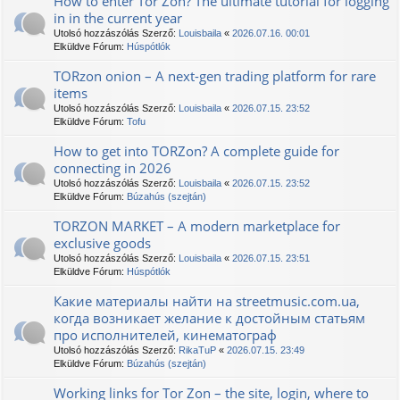
How to enter Tor Zon? The ultimate tutorial for logging
in in the current year
Utolsó hozzászólás Szerző:
Louisbaila
«
2026.07.16. 00:01
Elküldve Fórum:
Húspótlók
TORzon onion – A next-gen trading platform for rare
items
Utolsó hozzászólás Szerző:
Louisbaila
«
2026.07.15. 23:52
Elküldve Fórum:
Tofu
How to get into TORZon? A complete guide for
connecting in 2026
Utolsó hozzászólás Szerző:
Louisbaila
«
2026.07.15. 23:52
Elküldve Fórum:
Búzahús (szejtán)
TORZON MARKET – A modern marketplace for
exclusive goods
Utolsó hozzászólás Szerző:
Louisbaila
«
2026.07.15. 23:51
Elküldve Fórum:
Húspótlók
Какие материалы найти на streetmusic.com.ua,
когда возникает желание к достойным статьям
про исполнителей, кинематограф
Utolsó hozzászólás Szerző:
RikaTuP
«
2026.07.15. 23:49
Elküldve Fórum:
Búzahús (szejtán)
Working links for Tor Zon – the site, login, where to