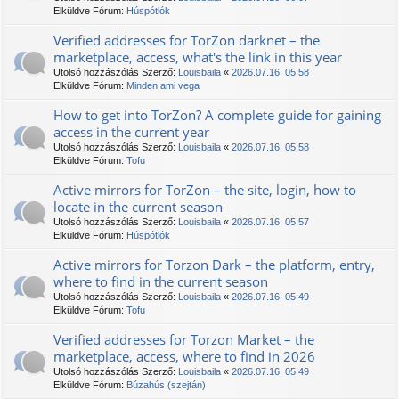
Elküldve Fórum:
Húspótlók
Verified addresses for TorZon darknet – the
marketplace, access, what's the link in this year
Utolsó hozzászólás Szerző:
Louisbaila
«
2026.07.16. 05:58
Elküldve Fórum:
Minden ami vega
How to get into TorZon? A complete guide for gaining
access in the current year
Utolsó hozzászólás Szerző:
Louisbaila
«
2026.07.16. 05:58
Elküldve Fórum:
Tofu
Active mirrors for TorZon – the site, login, how to
locate in the current season
Utolsó hozzászólás Szerző:
Louisbaila
«
2026.07.16. 05:57
Elküldve Fórum:
Húspótlók
Active mirrors for Torzon Dark – the platform, entry,
where to find in the current season
Utolsó hozzászólás Szerző:
Louisbaila
«
2026.07.16. 05:49
Elküldve Fórum:
Tofu
Verified addresses for Torzon Market – the
marketplace, access, where to find in 2026
Utolsó hozzászólás Szerző:
Louisbaila
«
2026.07.16. 05:49
Elküldve Fórum:
Búzahús (szejtán)