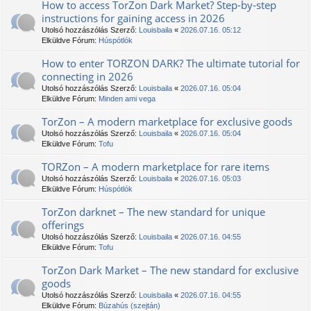
How to access TorZon Dark Market? Step-by-step
instructions for gaining access in 2026
Utolsó hozzászólás Szerző:
Louisbaila
«
2026.07.16. 05:12
Elküldve Fórum:
Húspótlók
How to enter TORZON DARK? The ultimate tutorial for
connecting in 2026
Utolsó hozzászólás Szerző:
Louisbaila
«
2026.07.16. 05:04
Elküldve Fórum:
Minden ami vega
TorZon – A modern marketplace for exclusive goods
Utolsó hozzászólás Szerző:
Louisbaila
«
2026.07.16. 05:04
Elküldve Fórum:
Tofu
TORZon – A modern marketplace for rare items
Utolsó hozzászólás Szerző:
Louisbaila
«
2026.07.16. 05:03
Elküldve Fórum:
Húspótlók
TorZon darknet – The new standard for unique
offerings
Utolsó hozzászólás Szerző:
Louisbaila
«
2026.07.16. 04:55
Elküldve Fórum:
Tofu
TorZon Dark Market – The new standard for exclusive
goods
Utolsó hozzászólás Szerző:
Louisbaila
«
2026.07.16. 04:55
Elküldve Fórum:
Búzahús (szejtán)