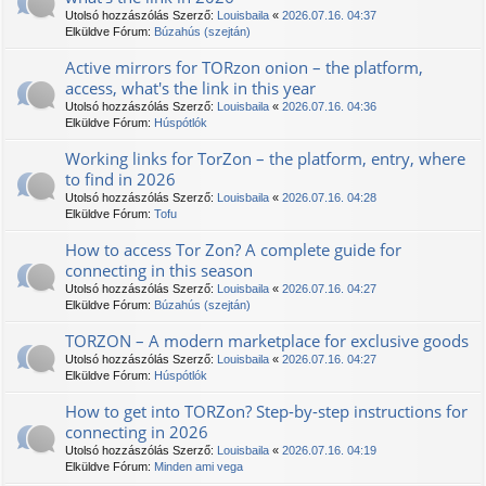
Utolsó hozzászólás Szerző:
Louisbaila
«
2026.07.16. 04:37
Elküldve Fórum:
Búzahús (szejtán)
Active mirrors for TORzon onion – the platform,
access, what's the link in this year
Utolsó hozzászólás Szerző:
Louisbaila
«
2026.07.16. 04:36
Elküldve Fórum:
Húspótlók
Working links for TorZon – the platform, entry, where
to find in 2026
Utolsó hozzászólás Szerző:
Louisbaila
«
2026.07.16. 04:28
Elküldve Fórum:
Tofu
How to access Tor Zon? A complete guide for
connecting in this season
Utolsó hozzászólás Szerző:
Louisbaila
«
2026.07.16. 04:27
Elküldve Fórum:
Búzahús (szejtán)
ТОRZON – A modern marketplace for exclusive goods
Utolsó hozzászólás Szerző:
Louisbaila
«
2026.07.16. 04:27
Elküldve Fórum:
Húspótlók
How to get into TORZon? Step-by-step instructions for
connecting in 2026
Utolsó hozzászólás Szerző:
Louisbaila
«
2026.07.16. 04:19
Elküldve Fórum:
Minden ami vega