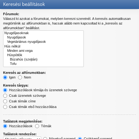
Keresési beállítások
Fórumok:
Válaszd ki azokat a fórumokat, melyben keresni szeretnél. A keresés automatikusan
megtörténik az alfórumokban is, hacsak alább nem kapcsoltad ki a „keresés az
alfórumokban” beállítást.
Keresés az alfórumokban:
Igen
Nem
Keresés tárgya:
Hozzászólások témája és üzenetek szövege
Csak üzenetek szövege
Csak témák címe
Csak témák első hozzászólása
Találatok megjelenítése:
Hozzászólások
Témák
Találatok rendezése:
Növekvő sorrend
Csökkenő sorrend