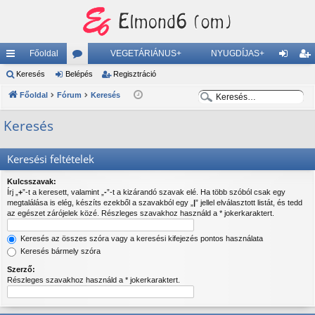
Főoldal
VEGETÁRIÁNUS+
NYUGDÍJAS+
yo
Keresés
Belépés
ór
Regisztráció
el
eg
K
K
rs
Főoldal
Fórum
u
Keresés
ép
is
e
e
lin
m
és
ztr
Keresés
r
r
ke
ok
ác
e
e
Keresési feltételek
s
s
k
ió
é
é
Kulcsszavak:
s
s
Írj „
+
”-t a keresett, valamint „
-
”-t a kizárandó szavak elé. Ha több szóból csak egy
megtalálása is elég, készíts ezekből a szavakból egy „
|
” jellel elválasztott listát, és tedd
az egészet zárójelek közé. Részleges szavakhoz használd a * jokerkaraktert.
Keresés az összes szóra vagy a keresési kifejezés pontos használata
Keresés bármely szóra
Szerző:
Részleges szavakhoz használd a * jokerkaraktert.