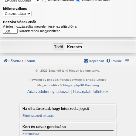
Időintervallum:
Hozzászólások első:
A teljes hozzászólás megjelenítéséhez állítsd 0-ra.
karakterének megjelenítése
Főoldal
Fórum
Kapcsolat
Rólunk
© - 2026 Elmond6 (om) Minden jog fenntartva.
Powered by
phpBB
® Forum Software © phpBB Limited
Magyar fordítás ©
Magyar phpBB Közösség
Adatvédelmi nyilatkozat
|
Használati feltételek
Ha elhatároztad, hogy leteszed a jogsit
Élményszerű oktatás
Kert és udvar gondozása
Kertimunka