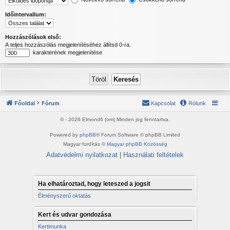
Időintervallum:
Hozzászólások első:
A teljes hozzászólás megjelenítéséhez állítsd 0-ra.
karakterének megjelenítése
Főoldal
Fórum
Kapcsolat
Rólunk
© - 2026 Elmond6 (om) Minden jog fenntartva.
Powered by
phpBB
® Forum Software © phpBB Limited
Magyar fordítás ©
Magyar phpBB Közösség
Adatvédelmi nyilatkozat
|
Használati feltételek
Ha elhatároztad, hogy leteszed a jogsit
Élményszerű oktatás
Kert és udvar gondozása
Kertimunka