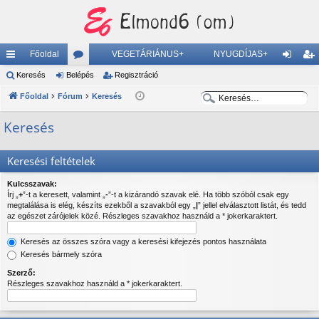
Főoldal
VEGETÁRIÁNUS+
NYUGDÍJAS+
yo
Keresés
Belépés
ór
Regisztráció
el
eg
K
K
rs
Főoldal
Fórum
u
Keresés
ép
is
e
e
lin
m
és
ztr
Keresés
r
r
ke
ok
ác
e
e
Keresési feltételek
s
s
k
ió
é
é
Kulcsszavak:
s
s
Írj „
+
”-t a keresett, valamint „
-
”-t a kizárandó szavak elé. Ha több szóból csak egy
megtalálása is elég, készíts ezekből a szavakból egy „
|
” jellel elválasztott listát, és tedd
az egészet zárójelek közé. Részleges szavakhoz használd a * jokerkaraktert.
Keresés az összes szóra vagy a keresési kifejezés pontos használata
Keresés bármely szóra
Szerző:
Részleges szavakhoz használd a * jokerkaraktert.