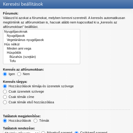
Keresési beállítások
Fórumok:
Válaszd ki azokat a fórumokat, melyben keresni szeretnél. A keresés automatikusan
megtörténik az alfórumokban is, hacsak alább nem kapcsoltad ki a „keresés az
alfórumokban” beállítást.
Keresés az alfórumokban:
Igen
Nem
Keresés tárgya:
Hozzászólások témája és üzenetek szövege
Csak üzenetek szövege
Csak témák címe
Csak témák első hozzászólása
Találatok megjelenítése:
Hozzászólások
Témák
Találatok rendezése:
Növekvő sorrend
Csökkenő sorrend