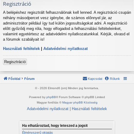
Regisztráció
A belépéshez regisztrált felhasználónak kell lenned. A regisztráció csupán
néhány másodpercet vesz igénybe, de számos előnnyel jár, az
adminisztrátor például így tud külön jogosultságokat adni. A regisztráció
előtt győződj meg róla, hogy elfogadod a felhasználási feltételeinket,
valamint egyetértesz az adatvédelmi nyilatkozatunkkal. Kérjük, olvasd el
a fórumok szabályait is!
Használati feltételek
|
Adatvédelmi nyilatkozat
Regisztráció
Főoldal
Fórum
Kapcsolat
Rólunk
© - 2026 Elmond6 (om) Minden jog fenntartva.
Powered by
phpBB
® Forum Software © phpBB Limited
Magyar fordítás ©
Magyar phpBB Közösség
Adatvédelmi nyilatkozat
|
Használati feltételek
Ha elhatároztad, hogy leteszed a jogsit
Élményszerű oktatás