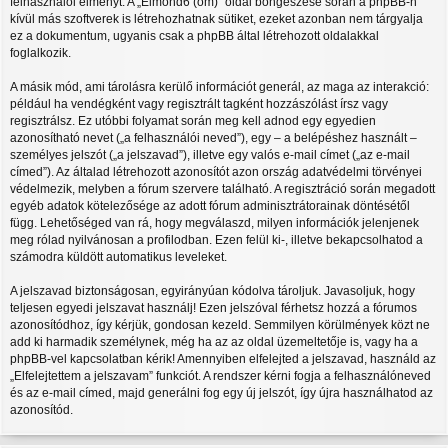
felhasználói élményt. A „Elmond6 (om)” oldal böngészése során a phpBB-n
kívül más szoftverek is létrehozhatnak sütiket, ezeket azonban nem tárgyalja
ez a dokumentum, ugyanis csak a phpBB által létrehozott oldalakkal
foglalkozik.
A másik mód, ami tárolásra kerülő információt generál, az maga az interakció:
például ha vendégként vagy regisztrált tagként hozzászólást írsz vagy
regisztrálsz. Ez utóbbi folyamat során meg kell adnod egy egyedien
azonosítható nevet („a felhasználói neved”), egy – a belépéshez használt –
személyes jelszót („a jelszavad”), illetve egy valós e-mail címet („az e-mail
címed”). Az általad létrehozott azonosítót azon ország adatvédelmi törvényei
védelmezik, melyben a fórum szervere található. A regisztráció során megadott
egyéb adatok kötelezősége az adott fórum adminisztrátorainak döntésétől
függ. Lehetőséged van rá, hogy megválaszd, milyen információk jelenjenek
meg rólad nyilvánosan a profilodban. Ezen felül ki-, illetve bekapcsolhatod a
számodra küldött automatikus leveleket.
A jelszavad biztonságosan, egyirányúan kódolva tároljuk. Javasoljuk, hogy
teljesen egyedi jelszavat használj! Ezen jelszóval férhetsz hozzá a fórumos
azonosítódhoz, így kérjük, gondosan kezeld. Semmilyen körülmények közt ne
add ki harmadik személynek, még ha az az oldal üzemeltetője is, vagy ha a
phpBB-vel kapcsolatban kérik! Amennyiben elfelejted a jelszavad, használd az
„Elfelejtettem a jelszavam” funkciót. A rendszer kérni fogja a felhasználóneved
és az e-mail címed, majd generálni fog egy új jelszót, így újra használhatod az
azonosítód.