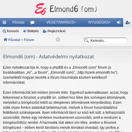
Főoldal
VEGETÁRIÁNUS+
NYUGDÍJAS+
yo
Keresés
Belépés
ór
Regisztráció
el
eg
K
K
rs
Főoldal
Fórum
u
ép
is
e
e
lin
m
és
ztr
r
r
Elmond6 (om) - Adatvédelmi nyilatkozat
ke
ok
ác
e
e
s
s
k
ió
Ezen nyilatkozat írja le, hogy a phpBB és a „Elmond6 (om)” fórum (a
é
é
továbbiakban „mi”, „a fórum”, „Elmond6 (om)”, „http://szerk.elmond6.hu”)
üzemeltetői hogyan kezelik a fórum használata közben keletkező
s
s
információkat.
Ezen információk két módon jönnek létre. Egyrészt automatikusan: azzal, hogy
felkeresed a fórumot, a phpBB ún. sütiket hoz létre (kis szöveges állományok,
melyeket a böngésződ letölt az ideiglenes állományok könyvtárába). Ezen
sütik olyan fontos adatokat tartalmaznak, melyek a fórum használatához
feltétlenül szükségesek. Ilyen információt tárol az első két süti: a felhasználói
azonosítót, illetve egy névtelen munkamenet azonosítót, amit a rendszer a
böngésződhöz rendel. A harmadik süti akkor jön létre, amikor a fórumot
böngészed – ebben kerül tárolásra melyik témákat olvastad, így javítva a