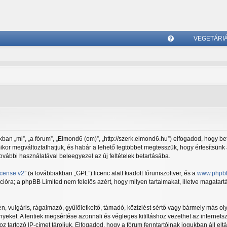
VEGETÁRI
G
yI
K
an „mi”, „a fórum”, „Elmond6 (om)”, „http://szerk.elmond6.hu”) elfogadod, hogy bet
ármikor megváltoztathatjuk, és habár a lehető legtöbbet megtesszük, hogy értesítsünk
további használatával beleegyezel az új feltételek betartásába.
icense v2
” (a továbbiakban „GPL”) licenc alatt kiadott fórumszoftver, és a
www.phpb
óra; a phpBB Limited nem felelős azért, hogy milyen tartalmakat, illetve magatart
vulgáris, rágalmazó, gyűlöletkeltő, támadó, közízlést sértő vagy bármely más olya
ket. A fentiek megsértése azonnali és végleges kitiltáshoz vezethet az internetszol
 tartozó IP-címet tároljuk. Elfogadod, hogy a fórum fenntartóinak jogukban áll eltá