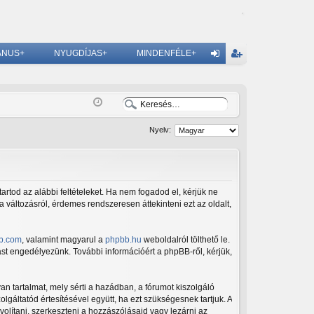
ÁNUS+
NYUGDÍJAS+
MINDENFÉLE+
G
el
eg
ép
is
és
ztr
Nyelv:
ác
ió
artod az alábbi feltételeket. Ha nem fogadod el, kérjük ne
 a változásról, érdemes rendszeresen áttekinteni ezt az oldalt,
b.com
, valamint magyarul a
phpbb.hu
weboldalról tölthető le.
ást engedélyezünk. További információért a phpBB-ről, kérjük,
n tartalmat, mely sérti a hazádban, a fórumot kiszolgáló
gáltatód értesítésével együtt, ha ezt szükségesnek tartjuk. A
volítani, szerkeszteni a hozzászólásaid vagy lezárni az