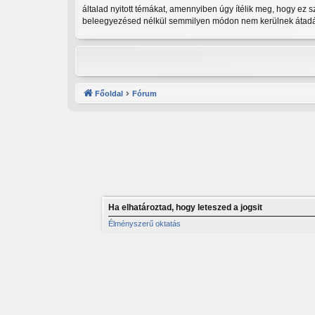
általad nyitott témákat, amennyiben úgy ítélik meg, hogy ez 
beleegyezésed nélkül semmilyen módon nem kerülnek átadásra
Főoldal
Fórum
Ha elhatároztad, hogy leteszed a jogsit
Élményszerű oktatás