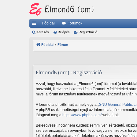
Főoldal
Fórumok
yo
Keresés
Belépés
Regisztráció
rs
Főoldal
Fórum
lin
ke
k
Elmond6 (om) - Regisztráció
Azzal, hogy használod a „Elmond6 (om)” fórumot (a továbbiakb
használd, illetve ne is keresd fel a fórumot. A feltételeket b
mivel a fórum használati feltételeinek megváltoztatása utáni 
A fórumot a phpBB hajtja, mely egy a „
GNU General Public L
A phpBB csak lehetőséget nyújt az internet alapú kommunikáci
látogasd meg a
https://www.phpbb.com/
weboldalt.
Beleegyezel, hogy nem küldesz semmilyen sértegető, obszcén, 
szerver országában érvényben lévő vagy a nemzetközi törvénye
feltételek betartatásának érdekében az összes hozzászóláshoz