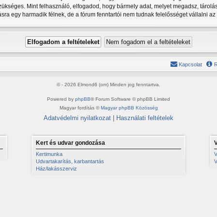
szükséges. Mint felhasználó, elfogadod, hogy bármely adat, melyet megadsz, tárolá
 egy harmadik félnek, de a fórum fenntartói nem tudnak felelősséget vállalni az
Kapcsolat
R
© - 2026 Elmond6 (om) Minden jog fenntartva.
Powered by
phpBB
® Forum Software © phpBB Limited
Magyar fordítás ©
Magyar phpBB Közösség
Adatvédelmi nyilatkozat
|
Használati feltételek
Kert és udvar gondozása
Kertimunka
V
Udvartakarítás, karbantartás
V
Ház/lakásszerviz