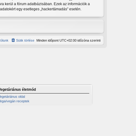
sra kerül a fórum adatbázisában. Ezek az információk a
 adatokért egy esetleges „hackertámadás” esetén.
ólunk
Sütik törlése
Minden időpont
UTC+02:00
időzóna szerinti
Vegetáriánus életmód
egetáriánus oldal
ega/vegán receptek