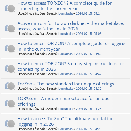
How to access TOR-ZON? A complete guide for
connecting in the current year
Utolsó hozzászólás Szerző:
Louisbaila
«
2026.07.15. 05:14
Active mirrors for TorZon darknet – the marketplace,
access, what's the link in 2026
Utolsó hozzászólás Szerző:
Louisbaila
«
2026.07.15. 05:05
How to enter TOR-ZON? A complete guide for logging
in in the current year
Utolsó hozzászólás Szerző:
Louisbaila
«
2026.07.15. 04:56
How to enter TOR-ZON? Step-by-step instructions for
connecting in 2026
Utolsó hozzászólás Szerző:
Louisbaila
«
2026.07.15. 04:47
TorZon – The new standard for unique offerings
Utolsó hozzászólás Szerző:
Louisbaila
«
2026.07.15. 04:37
TOR*Zon – A modern marketplace for unique
offerings
Utolsó hozzászólás Szerző:
Louisbaila
«
2026.07.15. 04:28
How to access TorZon? The ultimate tutorial for
logging in in 2026
Utolsó hozzászólás Szerző:
Louisbaila
«
2026.07.15. 04:20