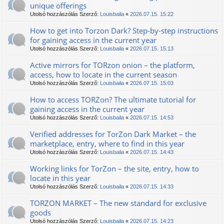
unique offerings
Utolsó hozzászólás Szerző:
Louisbaila
«
2026.07.15. 15:22
How to get into Torzon Dark? Step-by-step instructions
for gaining access in the current year
Utolsó hozzászólás Szerző:
Louisbaila
«
2026.07.15. 15:13
Active mirrors for TORzon onion – the platform,
access, how to locate in the current season
Utolsó hozzászólás Szerző:
Louisbaila
«
2026.07.15. 15:03
How to access TORZon? The ultimate tutorial for
gaining access in the current year
Utolsó hozzászólás Szerző:
Louisbaila
«
2026.07.15. 14:53
Verified addresses for TorZon Dark Market – the
marketplace, entry, where to find in this year
Utolsó hozzászólás Szerző:
Louisbaila
«
2026.07.15. 14:43
Working links for TorZon – the site, entry, how to
locate in this year
Utolsó hozzászólás Szerző:
Louisbaila
«
2026.07.15. 14:33
TORZON MARKET – The new standard for exclusive
goods
Utolsó hozzászólás Szerző:
Louisbaila
«
2026.07.15. 14:23