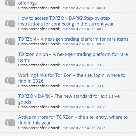
offerings
Utolsó hozzászólás Szerző:
Louisbaila
«
2026.07.16. 00:21
How to access TORZON DARK? Step-by-step
instructions for connecting in the current year
Utolsó hozzászólás Szerző:
Louisbaila
«
2026.07.16. 00:12
TORZoN – A next-gen trading platform for rare items
Utolsó hozzászólás Szerző:
Louisbaila
«
2026.07.16. 00:02
TORzon onion – A next-gen trading platform for rare
items
Utolsó hozzászólás Szerző:
Louisbaila
«
2026.07.15. 23:52
Working links for Tor Zon – the site, login, where to
find in 2026
Utolsó hozzászólás Szerző:
Louisbaila
«
2026.07.15. 23:43
TORZON DARK – The new standard for exclusive
goods
Utolsó hozzászólás Szerző:
Louisbaila
«
2026.07.15. 23:33
Active mirrors for TORZon – the site, entry, where to
find in this year
Utolsó hozzászólás Szerző:
Louisbaila
«
2026.07.15. 23:23