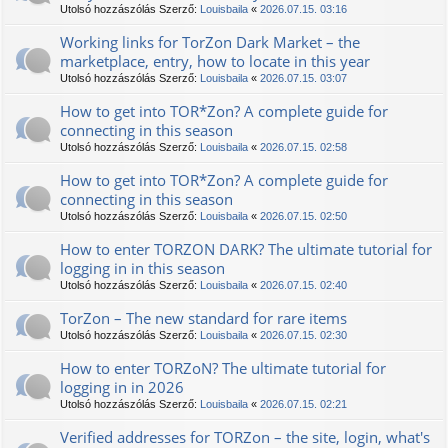
Utolsó hozzászólás Szerző:
Louisbaila
«
2026.07.15. 03:16
Working links for TorZon Dark Market – the
marketplace, entry, how to locate in this year
Utolsó hozzászólás Szerző:
Louisbaila
«
2026.07.15. 03:07
How to get into TOR*Zon? A complete guide for
connecting in this season
Utolsó hozzászólás Szerző:
Louisbaila
«
2026.07.15. 02:58
How to get into TOR*Zon? A complete guide for
connecting in this season
Utolsó hozzászólás Szerző:
Louisbaila
«
2026.07.15. 02:50
How to enter TORZON DARK? The ultimate tutorial for
logging in in this season
Utolsó hozzászólás Szerző:
Louisbaila
«
2026.07.15. 02:40
TorZon – The new standard for rare items
Utolsó hozzászólás Szerző:
Louisbaila
«
2026.07.15. 02:30
How to enter TORZoN? The ultimate tutorial for
logging in in 2026
Utolsó hozzászólás Szerző:
Louisbaila
«
2026.07.15. 02:21
Verified addresses for TORZon – the site, login, what's