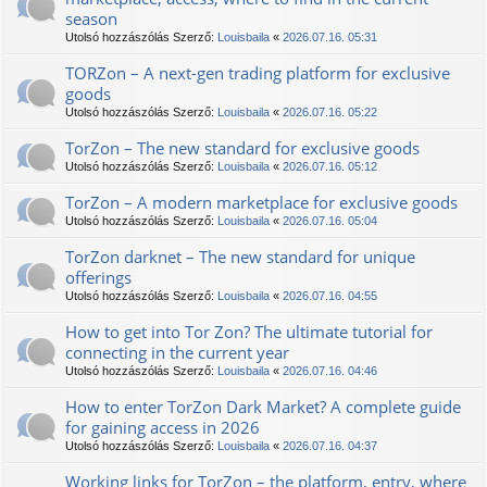
season
Utolsó hozzászólás Szerző:
Louisbaila
«
2026.07.16. 05:31
TORZon – A next-gen trading platform for exclusive
goods
Utolsó hozzászólás Szerző:
Louisbaila
«
2026.07.16. 05:22
TorZon – The new standard for exclusive goods
Utolsó hozzászólás Szerző:
Louisbaila
«
2026.07.16. 05:12
TorZon – A modern marketplace for exclusive goods
Utolsó hozzászólás Szerző:
Louisbaila
«
2026.07.16. 05:04
TorZon darknet – The new standard for unique
offerings
Utolsó hozzászólás Szerző:
Louisbaila
«
2026.07.16. 04:55
How to get into Tor Zon? The ultimate tutorial for
connecting in the current year
Utolsó hozzászólás Szerző:
Louisbaila
«
2026.07.16. 04:46
How to enter TorZon Dark Market? A complete guide
for gaining access in 2026
Utolsó hozzászólás Szerző:
Louisbaila
«
2026.07.16. 04:37
Working links for TorZon – the platform, entry, where