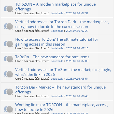
TOR-ZON – A modern marketplace for unique
offerings
Utolsó hozzászólás Szerző:
Louisbaila
«
2026.07.16. 07:31
Verified addresses for Torzon Dark – the marketplace,
entry, how to locate in the current season
Utolsó hozzászólás Szerző:
Louisbaila
«
2026.07.16. 07:22
How to access TorZon? The ultimate tutorial for
gaining access in this season
Utolsó hozzászólás Szerző:
Louisbaila
«
2026.07.16. 07:13
TоRzOn – The new standard for rare items
Utolsó hozzászólás Szerző:
Louisbaila
«
2026.07.16. 07:03
Verified addresses for TorZon – the marketplace, login,
what's the link in 2026
Utolsó hozzászólás Szerző:
Louisbaila
«
2026.07.16. 06:54
TorZon Dark Market – The new standard for unique
offerings
Utolsó hozzászólás Szerző:
Louisbaila
«
2026.07.16. 06:45
Working links for ТОRZON – the marketplace, access,
how to locate in 2026
Utolsó hozzászólás Szerző:
Louisbaila
«
2026.07.16. 06:36