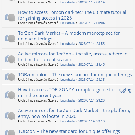
Utolsó hozzászólás Szerző:
Louisbaila
«
2026.07.15. 00:14
How to access TorZon darknet? The ultimate tutorial
for gaining access in 2026
Utolsó hozzászólás Szerző:
Louisbaila
«
2026.07.15. 00:04
TorZon Dark Market – A modern marketplace for
unique offerings
Utolsó hozzászólás Szerző:
Louisbaila
«
2026.07.14. 23:55
Active mirrors for TorZon – the site, access, where to
find in the current season
Utolsó hozzászólás Szerző:
Louisbaila
«
2026.07.14. 23:45
TORzon onion – The new standard for unique offerings
Utolsó hozzászólás Szerző:
Louisbaila
«
2026.07.14. 23:35
How to access TOR-ZON? A complete guide for logging
in in the current year
Utolsó hozzászólás Szerző:
Louisbaila
«
2026.07.14. 23:26
Active mirrors for TorZon Dark Market – the platform,
entry, how to locate in 2026
Utolsó hozzászólás Szerző:
Louisbaila
«
2026.07.14. 23:16
TORZoN – The new standard for unique offerings