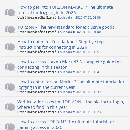
How to get into TORZON MARKET? The ultimate
tutorial for logging in in 2026
Utolsó hozzászólás Szerző:
Louisbaila
«
2026.07.15. 01:09
TORZoN – The new standard for exclusive goods
Utolsó hozzászólás Szerző:
Louisbaila
«
2026.07.15. 01:00
How to enter TorZon darknet? Step-by-step
instructions for connecting in 2026
Utolsó hozzászólás Szerző:
Louisbaila
«
2026.07.15. 00:51
How to access Torzon Market? A complete guide for
connecting in this season
Utolsó hozzászólás Szerző:
Louisbaila
«
2026.07.15. 00:41
How to enter Torzon Market? The ultimate tutorial for
logging in in the current year
Utolsó hozzászólás Szerző:
Louisbaila
«
2026.07.15. 00:32
Verified addresses for TOR-ZON – the platform, login,
where to find in this year
Utolsó hozzászólás Szerző:
Louisbaila
«
2026.07.15. 00:23
How to access TORZoN? The ultimate tutorial for
gaining access in 2026