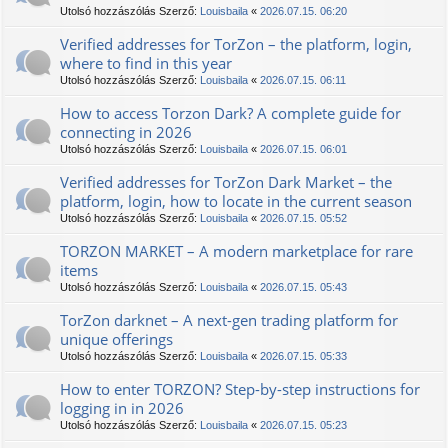
Utolsó hozzászólás Szerző:
Louisbaila
«
2026.07.15. 06:20
Verified addresses for TorZon – the platform, login,
where to find in this year
Utolsó hozzászólás Szerző:
Louisbaila
«
2026.07.15. 06:11
How to access Torzon Dark? A complete guide for
connecting in 2026
Utolsó hozzászólás Szerző:
Louisbaila
«
2026.07.15. 06:01
Verified addresses for TorZon Dark Market – the
platform, login, how to locate in the current season
Utolsó hozzászólás Szerző:
Louisbaila
«
2026.07.15. 05:52
TORZON MARKET – A modern marketplace for rare
items
Utolsó hozzászólás Szerző:
Louisbaila
«
2026.07.15. 05:43
TorZon darknet – A next-gen trading platform for
unique offerings
Utolsó hozzászólás Szerző:
Louisbaila
«
2026.07.15. 05:33
How to enter ТОRZON? Step-by-step instructions for
logging in in 2026
Utolsó hozzászólás Szerző:
Louisbaila
«
2026.07.15. 05:23