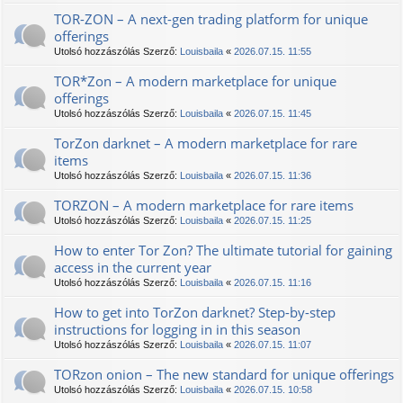
TOR-ZON – A next-gen trading platform for unique
offerings
Utolsó hozzászólás Szerző:
Louisbaila
«
2026.07.15. 11:55
TOR*Zon – A modern marketplace for unique
offerings
Utolsó hozzászólás Szerző:
Louisbaila
«
2026.07.15. 11:45
TorZon darknet – A modern marketplace for rare
items
Utolsó hozzászólás Szerző:
Louisbaila
«
2026.07.15. 11:36
ТОRZON – A modern marketplace for rare items
Utolsó hozzászólás Szerző:
Louisbaila
«
2026.07.15. 11:25
How to enter Tor Zon? The ultimate tutorial for gaining
access in the current year
Utolsó hozzászólás Szerző:
Louisbaila
«
2026.07.15. 11:16
How to get into TorZon darknet? Step-by-step
instructions for logging in in this season
Utolsó hozzászólás Szerző:
Louisbaila
«
2026.07.15. 11:07
TORzon onion – The new standard for unique offerings
Utolsó hozzászólás Szerző:
Louisbaila
«
2026.07.15. 10:58