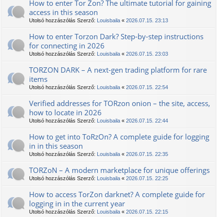
How to enter Tor Zon? The ultimate tutorial for gaining
access in this season
Utolsó hozzászólás Szerző:
Louisbaila
«
2026.07.15. 23:13
How to enter Torzon Dark? Step-by-step instructions
for connecting in 2026
Utolsó hozzászólás Szerző:
Louisbaila
«
2026.07.15. 23:03
TORZON DARK – A next-gen trading platform for rare
items
Utolsó hozzászólás Szerző:
Louisbaila
«
2026.07.15. 22:54
Verified addresses for TORzon onion – the site, access,
how to locate in 2026
Utolsó hozzászólás Szerző:
Louisbaila
«
2026.07.15. 22:44
How to get into TоRzOn? A complete guide for logging
in in this season
Utolsó hozzászólás Szerző:
Louisbaila
«
2026.07.15. 22:35
TORZoN – A modern marketplace for unique offerings
Utolsó hozzászólás Szerző:
Louisbaila
«
2026.07.15. 22:25
How to access TorZon darknet? A complete guide for
logging in in the current year
Utolsó hozzászólás Szerző:
Louisbaila
«
2026.07.15. 22:15