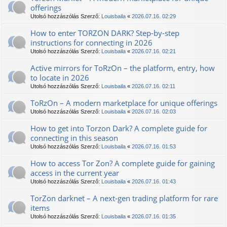
offerings
Utolsó hozzászólás Szerző:
Louisbaila
«
2026.07.16. 02:29
How to enter TORZON DARK? Step-by-step
instructions for connecting in 2026
Utolsó hozzászólás Szerző:
Louisbaila
«
2026.07.16. 02:21
Active mirrors for TоRzOn – the platform, entry, how
to locate in 2026
Utolsó hozzászólás Szerző:
Louisbaila
«
2026.07.16. 02:11
TоRzOn – A modern marketplace for unique offerings
Utolsó hozzászólás Szerző:
Louisbaila
«
2026.07.16. 02:03
How to get into Torzon Dark? A complete guide for
connecting in this season
Utolsó hozzászólás Szerző:
Louisbaila
«
2026.07.16. 01:53
How to access Tor Zon? A complete guide for gaining
access in the current year
Utolsó hozzászólás Szerző:
Louisbaila
«
2026.07.16. 01:43
TorZon darknet – A next-gen trading platform for rare
items
Utolsó hozzászólás Szerző:
Louisbaila
«
2026.07.16. 01:35