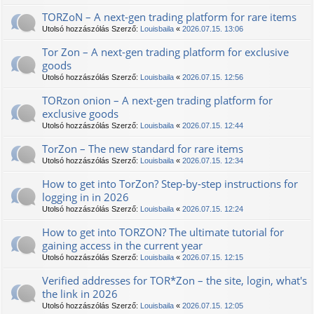
TORZoN – A next-gen trading platform for rare items
Utolsó hozzászólás Szerző:
Louisbaila
«
2026.07.15. 13:06
Tor Zon – A next-gen trading platform for exclusive
goods
Utolsó hozzászólás Szerző:
Louisbaila
«
2026.07.15. 12:56
TORzon onion – A next-gen trading platform for
exclusive goods
Utolsó hozzászólás Szerző:
Louisbaila
«
2026.07.15. 12:44
TorZon – The new standard for rare items
Utolsó hozzászólás Szerző:
Louisbaila
«
2026.07.15. 12:34
How to get into TorZon? Step-by-step instructions for
logging in in 2026
Utolsó hozzászólás Szerző:
Louisbaila
«
2026.07.15. 12:24
How to get into ТОRZON? The ultimate tutorial for
gaining access in the current year
Utolsó hozzászólás Szerző:
Louisbaila
«
2026.07.15. 12:15
Verified addresses for TOR*Zon – the site, login, what's
the link in 2026
Utolsó hozzászólás Szerző:
Louisbaila
«
2026.07.15. 12:05