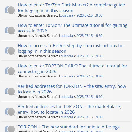
How to enter TorZon Dark Market? A complete guide
for logging in in this season
Utolsó hozzászólás Szerző:
Louisbaila
«
2026.07.15. 19:50
How to enter TorZon? The ultimate tutorial for gaining
access in 2026
Utolsó hozzászólás Szerző:
Louisbaila
«
2026.07.15. 19:39
How to access TоRzOn? Step-by-step instructions for
logging in in this season
Utolsó hozzászólás Szerző:
Louisbaila
«
2026.07.15. 19:30
How to enter TORZON DARK? The ultimate tutorial for
connecting in 2026
Utolsó hozzászólás Szerző:
Louisbaila
«
2026.07.15. 19:20
Verified addresses for TOR-ZON – the site, entry, how
to locate in 2026
Utolsó hozzászólás Szerző:
Louisbaila
«
2026.07.15. 19:10
Verified addresses for TOR-ZON – the marketplace,
entry, how to locate in 2026
Utolsó hozzászólás Szerző:
Louisbaila
«
2026.07.15. 19:00
TOR-ZON – The new standard for unique offerings
Utolsó hozzászólás Szerző:
Louisbaila
«
2026.07.15. 18:49