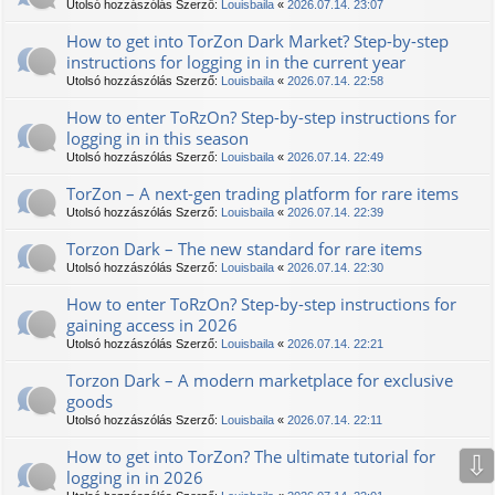
Utolsó hozzászólás Szerző:
Louisbaila
«
2026.07.14. 23:07
How to get into TorZon Dark Market? Step-by-step
instructions for logging in in the current year
Utolsó hozzászólás Szerző:
Louisbaila
«
2026.07.14. 22:58
How to enter TоRzOn? Step-by-step instructions for
logging in in this season
Utolsó hozzászólás Szerző:
Louisbaila
«
2026.07.14. 22:49
TorZon – A next-gen trading platform for rare items
Utolsó hozzászólás Szerző:
Louisbaila
«
2026.07.14. 22:39
Torzon Dark – The new standard for rare items
Utolsó hozzászólás Szerző:
Louisbaila
«
2026.07.14. 22:30
How to enter TоRzOn? Step-by-step instructions for
gaining access in 2026
Utolsó hozzászólás Szerző:
Louisbaila
«
2026.07.14. 22:21
Torzon Dark – A modern marketplace for exclusive
goods
Utolsó hozzászólás Szerző:
Louisbaila
«
2026.07.14. 22:11
How to get into TorZon? The ultimate tutorial for
⇩
logging in in 2026