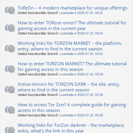
TоRzOn – A modern marketplace for unique offerings
Utolsó hozzászólás Szerző:
Louisbaila
«
2026.07.15. 04:11
How to enter TORzon onion? The ultimate tutorial for
gaining access in the current year
Utolsó hozzászólás Szerző:
Louisbaila
«
2026.07.15. 04:01
Working links for TORZON MARKET – the platform,
entry, where to find in the current season
Utolsó hozzászólás Szerző:
Louisbaila
«
2026.07.15. 03:52
How to enter TORZON MARKET? The ultimate tutorial
for gaining access in this season
Utolsó hozzászólás Szerző:
Louisbaila
«
2026.07.15. 03:44
Active mirrors for TORZON DARK – the site, entry,
where to find in the current season
Utolsó hozzászólás Szerző:
Louisbaila
«
2026.07.15. 03:34
How to access Tor Zon? A complete guide for gaining
access in this season
Utolsó hozzászólás Szerző:
Louisbaila
«
2026.07.15. 03:25
Working links for TorZon darknet – the marketplace,
entry, what's the link in this year