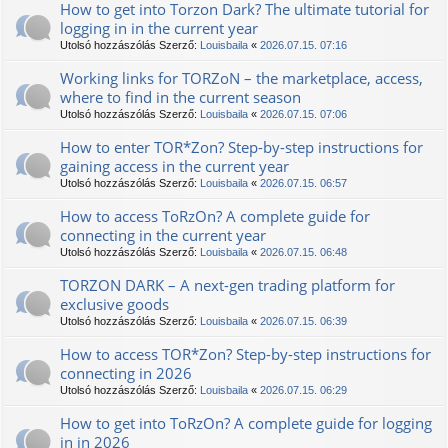
How to get into Torzon Dark? The ultimate tutorial for
logging in in the current year
Utolsó hozzászólás Szerző:
Louisbaila
«
2026.07.15. 07:16
Working links for TORZoN – the marketplace, access,
where to find in the current season
Utolsó hozzászólás Szerző:
Louisbaila
«
2026.07.15. 07:06
How to enter TOR*Zon? Step-by-step instructions for
gaining access in the current year
Utolsó hozzászólás Szerző:
Louisbaila
«
2026.07.15. 06:57
How to access TоRzOn? A complete guide for
connecting in the current year
Utolsó hozzászólás Szerző:
Louisbaila
«
2026.07.15. 06:48
TORZON DARK – A next-gen trading platform for
exclusive goods
Utolsó hozzászólás Szerző:
Louisbaila
«
2026.07.15. 06:39
How to access TOR*Zon? Step-by-step instructions for
connecting in 2026
Utolsó hozzászólás Szerző:
Louisbaila
«
2026.07.15. 06:29
How to get into TоRzOn? A complete guide for logging
in in 2026