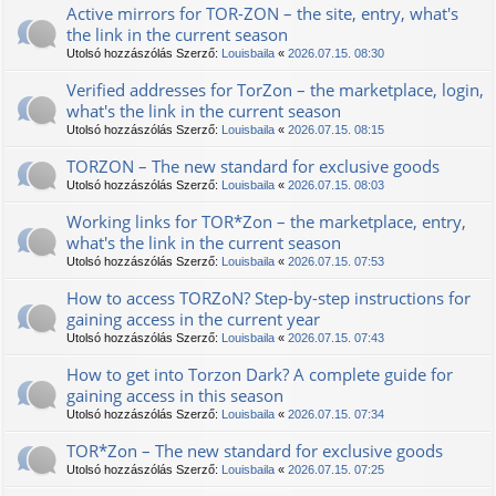
Active mirrors for TOR-ZON – the site, entry, what's
the link in the current season
Utolsó hozzászólás Szerző:
Louisbaila
«
2026.07.15. 08:30
Verified addresses for TorZon – the marketplace, login,
what's the link in the current season
Utolsó hozzászólás Szerző:
Louisbaila
«
2026.07.15. 08:15
ТОRZON – The new standard for exclusive goods
Utolsó hozzászólás Szerző:
Louisbaila
«
2026.07.15. 08:03
Working links for TOR*Zon – the marketplace, entry,
what's the link in the current season
Utolsó hozzászólás Szerző:
Louisbaila
«
2026.07.15. 07:53
How to access TORZoN? Step-by-step instructions for
gaining access in the current year
Utolsó hozzászólás Szerző:
Louisbaila
«
2026.07.15. 07:43
How to get into Torzon Dark? A complete guide for
gaining access in this season
Utolsó hozzászólás Szerző:
Louisbaila
«
2026.07.15. 07:34
TOR*Zon – The new standard for exclusive goods
Utolsó hozzászólás Szerző:
Louisbaila
«
2026.07.15. 07:25