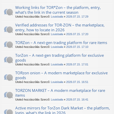
Working links for TOR*Zon – the platform, entry,
what's the link in the current season
Utolsó hozzászólás Szerző:
Louisbaila
«
2026.07.15. 17:29
Verified addresses for TOR-ZON – the marketplace,
entry, how to locate in 2026
Utolsó hozzászólás Szerző:
Louisbaila
«
2026.07.15. 17:20
TORZon – A next-gen trading platform for rare items
Utolsó hozzászólás Szerző:
Louisbaila
«
2026.07.15. 17:10
TorZon – A next-gen trading platform for exclusive
goods
Utolsó hozzászólás Szerző:
Louisbaila
«
2026.07.15. 17:01
TORzon onion – A modern marketplace for exclusive
goods
Utolsó hozzászólás Szerző:
Louisbaila
«
2026.07.15. 16:51
TORZON MARKET – A modern marketplace for rare
items
Utolsó hozzászólás Szerző:
Louisbaila
«
2026.07.15. 16:41
Active mirrors for TorZon Dark Market – the platform,
login, what's the link in 2026