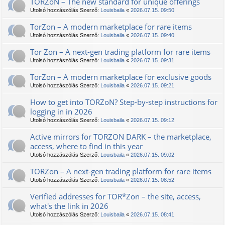
TORZoN – The new standard for unique offerings
Utolsó hozzászólás Szerző:
Louisbaila
«
2026.07.15. 09:50
TorZon – A modern marketplace for rare items
Utolsó hozzászólás Szerző:
Louisbaila
«
2026.07.15. 09:40
Tor Zon – A next-gen trading platform for rare items
Utolsó hozzászólás Szerző:
Louisbaila
«
2026.07.15. 09:31
TorZon – A modern marketplace for exclusive goods
Utolsó hozzászólás Szerző:
Louisbaila
«
2026.07.15. 09:21
How to get into TORZoN? Step-by-step instructions for
logging in in 2026
Utolsó hozzászólás Szerző:
Louisbaila
«
2026.07.15. 09:12
Active mirrors for TORZON DARK – the marketplace,
access, where to find in this year
Utolsó hozzászólás Szerző:
Louisbaila
«
2026.07.15. 09:02
TORZon – A next-gen trading platform for rare items
Utolsó hozzászólás Szerző:
Louisbaila
«
2026.07.15. 08:52
Verified addresses for TOR*Zon – the site, access,
what's the link in 2026
Utolsó hozzászólás Szerző:
Louisbaila
«
2026.07.15. 08:41