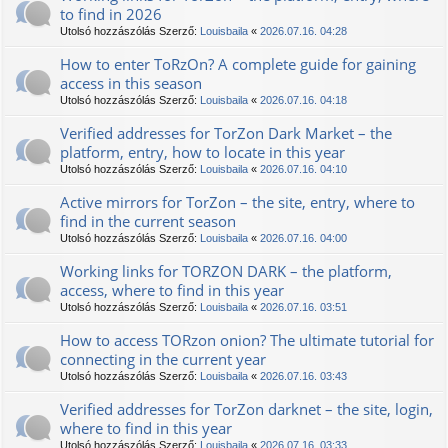
to find in 2026
Utolsó hozzászólás Szerző:
Louisbaila
«
2026.07.16. 04:28
How to enter TоRzOn? A complete guide for gaining
access in this season
Utolsó hozzászólás Szerző:
Louisbaila
«
2026.07.16. 04:18
Verified addresses for TorZon Dark Market – the
platform, entry, how to locate in this year
Utolsó hozzászólás Szerző:
Louisbaila
«
2026.07.16. 04:10
Active mirrors for TorZon – the site, entry, where to
find in the current season
Utolsó hozzászólás Szerző:
Louisbaila
«
2026.07.16. 04:00
Working links for TORZON DARK – the platform,
access, where to find in this year
Utolsó hozzászólás Szerző:
Louisbaila
«
2026.07.16. 03:51
How to access TORzon onion? The ultimate tutorial for
connecting in the current year
Utolsó hozzászólás Szerző:
Louisbaila
«
2026.07.16. 03:43
Verified addresses for TorZon darknet – the site, login,
where to find in this year
Utolsó hozzászólás Szerző:
Louisbaila
«
2026.07.16. 03:33