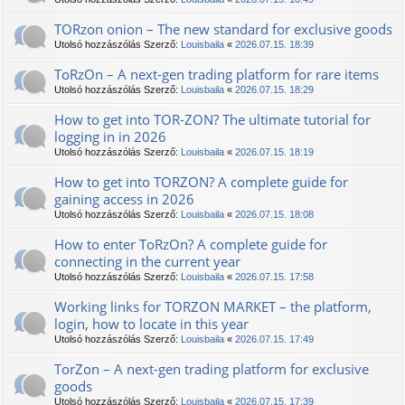
TORzon onion – The new standard for exclusive goods
Utolsó hozzászólás Szerző:
Louisbaila
«
2026.07.15. 18:39
TоRzOn – A next-gen trading platform for rare items
Utolsó hozzászólás Szerző:
Louisbaila
«
2026.07.15. 18:29
How to get into TOR-ZON? The ultimate tutorial for
logging in in 2026
Utolsó hozzászólás Szerző:
Louisbaila
«
2026.07.15. 18:19
How to get into ТОRZON? A complete guide for
gaining access in 2026
Utolsó hozzászólás Szerző:
Louisbaila
«
2026.07.15. 18:08
How to enter TоRzOn? A complete guide for
connecting in the current year
Utolsó hozzászólás Szerző:
Louisbaila
«
2026.07.15. 17:58
Working links for TORZON MARKET – the platform,
login, how to locate in this year
Utolsó hozzászólás Szerző:
Louisbaila
«
2026.07.15. 17:49
TorZon – A next-gen trading platform for exclusive
goods
Utolsó hozzászólás Szerző:
Louisbaila
«
2026.07.15. 17:39