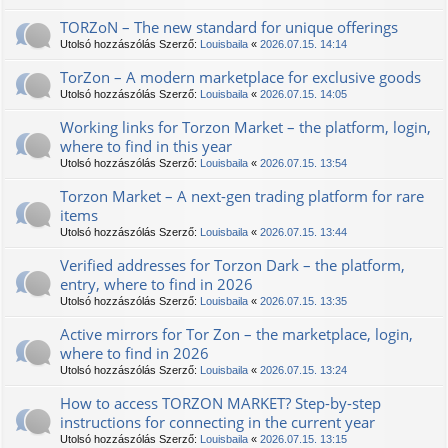
TORZoN – The new standard for unique offerings
Utolsó hozzászólás Szerző:
Louisbaila
«
2026.07.15. 14:14
TorZon – A modern marketplace for exclusive goods
Utolsó hozzászólás Szerző:
Louisbaila
«
2026.07.15. 14:05
Working links for Torzon Market – the platform, login,
where to find in this year
Utolsó hozzászólás Szerző:
Louisbaila
«
2026.07.15. 13:54
Torzon Market – A next-gen trading platform for rare
items
Utolsó hozzászólás Szerző:
Louisbaila
«
2026.07.15. 13:44
Verified addresses for Torzon Dark – the platform,
entry, where to find in 2026
Utolsó hozzászólás Szerző:
Louisbaila
«
2026.07.15. 13:35
Active mirrors for Tor Zon – the marketplace, login,
where to find in 2026
Utolsó hozzászólás Szerző:
Louisbaila
«
2026.07.15. 13:24
How to access TORZON MARKET? Step-by-step
instructions for connecting in the current year
Utolsó hozzászólás Szerző:
Louisbaila
«
2026.07.15. 13:15