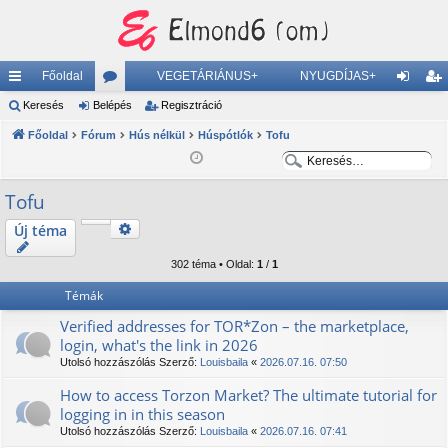
Főoldal
VEGETÁRIÁNUS+
NYUGDÍJAS+
yo
Keresés
Belépés
ór
Regisztráció
el
eg
rs
Főoldal
Fórum
u
Hús nélkül
Húspótlók
Tofu
ép
is
K
K
lin
m
és
ztr
e
e
Tofu
ke
ok
ác
r
r
e
e
k
ió
Keresés
Új téma
Részletes keresés
s
s
302 téma • Oldal:
1
/
1
é
é
s
s
Témák
Verified addresses for TOR*Zon – the marketplace,
login, what's the link in 2026
Utolsó hozzászólás Szerző:
Louisbaila
«
2026.07.16. 07:50
How to access Torzon Market? The ultimate tutorial for
logging in in this season
Utolsó hozzászólás Szerző:
Louisbaila
«
2026.07.16. 07:41