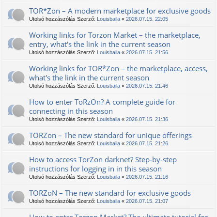
TOR*Zon – A modern marketplace for exclusive goods
Utolsó hozzászólás Szerző:
Louisbaila
«
2026.07.15. 22:05
Working links for Torzon Market – the marketplace,
entry, what's the link in the current season
Utolsó hozzászólás Szerző:
Louisbaila
«
2026.07.15. 21:56
Working links for TOR*Zon – the marketplace, access,
what's the link in the current season
Utolsó hozzászólás Szerző:
Louisbaila
«
2026.07.15. 21:46
How to enter TоRzOn? A complete guide for
connecting in this season
Utolsó hozzászólás Szerző:
Louisbaila
«
2026.07.15. 21:36
TORZon – The new standard for unique offerings
Utolsó hozzászólás Szerző:
Louisbaila
«
2026.07.15. 21:26
How to access TorZon darknet? Step-by-step
instructions for logging in in this season
Utolsó hozzászólás Szerző:
Louisbaila
«
2026.07.15. 21:16
TORZoN – The new standard for exclusive goods
Utolsó hozzászólás Szerző:
Louisbaila
«
2026.07.15. 21:07