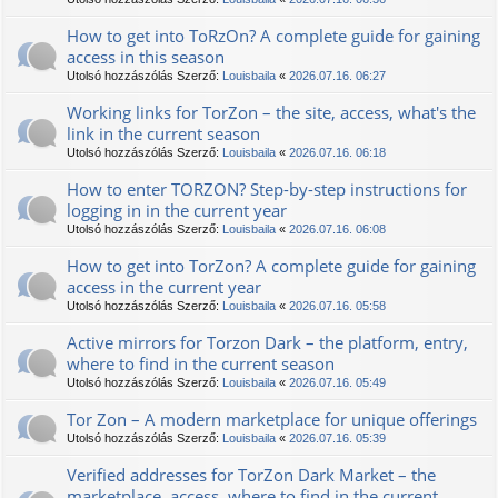
How to get into TоRzOn? A complete guide for gaining
access in this season
Utolsó hozzászólás Szerző:
Louisbaila
«
2026.07.16. 06:27
Working links for TorZon – the site, access, what's the
link in the current season
Utolsó hozzászólás Szerző:
Louisbaila
«
2026.07.16. 06:18
How to enter ТОRZON? Step-by-step instructions for
logging in in the current year
Utolsó hozzászólás Szerző:
Louisbaila
«
2026.07.16. 06:08
How to get into TorZon? A complete guide for gaining
access in the current year
Utolsó hozzászólás Szerző:
Louisbaila
«
2026.07.16. 05:58
Active mirrors for Torzon Dark – the platform, entry,
where to find in the current season
Utolsó hozzászólás Szerző:
Louisbaila
«
2026.07.16. 05:49
Tor Zon – A modern marketplace for unique offerings
Utolsó hozzászólás Szerző:
Louisbaila
«
2026.07.16. 05:39
Verified addresses for TorZon Dark Market – the
marketplace, access, where to find in the current