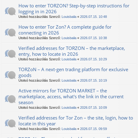
How to enter ТОRZON? Step-by-step instructions for
logging in in 2026
Utolsó hozzászólás Szerző:
Louisbaila
«
2026.07.15. 10:48
How to enter Tor Zon? A complete guide for
connecting in 2026
Utolsó hozzászólás Szerző:
Louisbaila
«
2026.07.15. 10:38
Verified addresses for ТОRZON – the marketplace,
entry, how to locate in 2026
Utolsó hozzászólás Szerző:
Louisbaila
«
2026.07.15. 10:29
TORZoN – A next-gen trading platform for exclusive
goods
Utolsó hozzászólás Szerző:
Louisbaila
«
2026.07.15. 10:19
Active mirrors for TORZON MARKET – the
marketplace, access, what's the link in the current
season
Utolsó hozzászólás Szerző:
Louisbaila
«
2026.07.15. 10:09
Verified addresses for Tor Zon – the site, login, how to
locate in this year
Utolsó hozzászólás Szerző:
Louisbaila
«
2026.07.15. 09:59