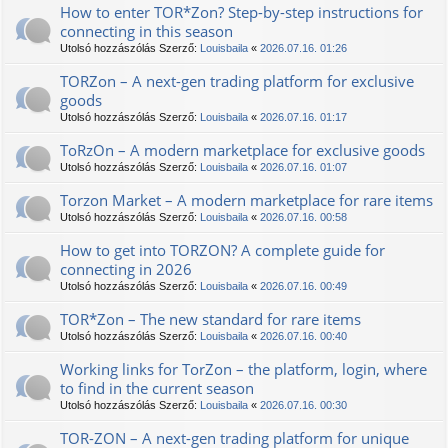
How to enter TOR*Zon? Step-by-step instructions for
connecting in this season
Utolsó hozzászólás Szerző:
Louisbaila
«
2026.07.16. 01:26
TORZon – A next-gen trading platform for exclusive
goods
Utolsó hozzászólás Szerző:
Louisbaila
«
2026.07.16. 01:17
TоRzOn – A modern marketplace for exclusive goods
Utolsó hozzászólás Szerző:
Louisbaila
«
2026.07.16. 01:07
Torzon Market – A modern marketplace for rare items
Utolsó hozzászólás Szerző:
Louisbaila
«
2026.07.16. 00:58
How to get into ТОRZON? A complete guide for
connecting in 2026
Utolsó hozzászólás Szerző:
Louisbaila
«
2026.07.16. 00:49
TOR*Zon – The new standard for rare items
Utolsó hozzászólás Szerző:
Louisbaila
«
2026.07.16. 00:40
Working links for TorZon – the platform, login, where
to find in the current season
Utolsó hozzászólás Szerző:
Louisbaila
«
2026.07.16. 00:30
TOR-ZON – A next-gen trading platform for unique