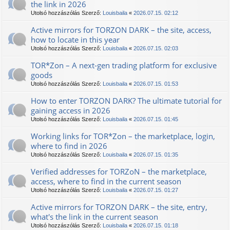
the link in 2026
Utolsó hozzászólás Szerző:
Louisbaila
«
2026.07.15. 02:12
Active mirrors for TORZON DARK – the site, access,
how to locate in this year
Utolsó hozzászólás Szerző:
Louisbaila
«
2026.07.15. 02:03
TOR*Zon – A next-gen trading platform for exclusive
goods
Utolsó hozzászólás Szerző:
Louisbaila
«
2026.07.15. 01:53
How to enter TORZON DARK? The ultimate tutorial for
gaining access in 2026
Utolsó hozzászólás Szerző:
Louisbaila
«
2026.07.15. 01:45
Working links for TOR*Zon – the marketplace, login,
where to find in 2026
Utolsó hozzászólás Szerző:
Louisbaila
«
2026.07.15. 01:35
Verified addresses for TORZoN – the marketplace,
access, where to find in the current season
Utolsó hozzászólás Szerző:
Louisbaila
«
2026.07.15. 01:27
Active mirrors for TORZON DARK – the site, entry,
what's the link in the current season
Utolsó hozzászólás Szerző:
Louisbaila
«
2026.07.15. 01:18