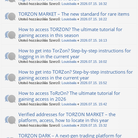
Utolsó hozzászólás Szerző:
Louisbaila
«
2026.07.15. 16:32
TORZON MARKET – The new standard for rare items
Utolsó hozzászólás Szerző:
Louisbaila
«
2026.07.15. 16:22
How to access ТОRZON? The ultimate tutorial for
gaining access in this season
Utolsó hozzászólás Szerző:
Louisbaila
«
2026.07.15. 16:13
How to get into TorZon? Step-by-step instructions for
logging in in the current year
Utolsó hozzászólás Szerző:
Louisbaila
«
2026.07.15. 16:02
How to get into TORZon? Step-by-step instructions for
gaining access in the current year
Utolsó hozzászólás Szerző:
Louisbaila
«
2026.07.15. 15:52
How to access TоRzOn? The ultimate tutorial for
gaining access in 2026
Utolsó hozzászólás Szerző:
Louisbaila
«
2026.07.15. 15:42
Verified addresses for TORZON MARKET – the
platform, access, how to locate in this year
Utolsó hozzászólás Szerző:
Louisbaila
«
2026.07.15. 15:32
TORZON DARK – A next-gen trading platform for