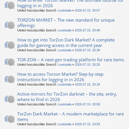
How to enter Torzon Market? The ultimate tutorial for
logging in in 2026
Utolsó hozzászólás Szerző:
Louisbaila
«
2026.07.15. 20:57
TORZON MARKET – The new standard for unique
offerings
Utolsó hozzászólás Szerző:
Louisbaila
«
2026.07.15. 20:48
How to get into TorZon Dark Market? A complete
guide for gaining access in the current year
Utolsó hozzászólás Szerző:
Louisbaila
«
2026.07.15. 20:38
TOR-ZON – A next-gen trading platform for rare items
Utolsó hozzászólás Szerző:
Louisbaila
«
2026.07.15. 20:28
How to access Torzon Market? Step-by-step
instructions for logging in in 2026
Utolsó hozzászólás Szerző:
Louisbaila
«
2026.07.15. 20:18
Active mirrors for TorZon darknet – the site, entry,
where to find in 2026
Utolsó hozzászólás Szerző:
Louisbaila
«
2026.07.15. 20:09
TorZon Dark Market – A modern marketplace for rare
items
Utolsó hozzászólás Szerző:
Louisbaila
«
2026.07.15. 19:59