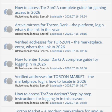
How to access Tor Zon? A complete guide for gaining
access in 2026
Utolsó hozzászólás Szerző:
Louisbaila
«
2026.07.16. 03:24
Active mirrors for Torzon Dark – the platform, login,
what's the link in this year
Utolsó hozzászólás Szerző:
Louisbaila
«
2026.07.16. 03:15
Verified addresses for TOR-ZON – the marketplace,
entry, what's the link in 2026
Utolsó hozzászólás Szerző:
Louisbaila
«
2026.07.16. 03:06
How to enter Torzon Dark? A complete guide for
logging in in 2026
Utolsó hozzászólás Szerző:
Louisbaila
«
2026.07.16. 02:56
Verified addresses for TORZON MARKET – the
marketplace, login, how to locate in 2026
Utolsó hozzászólás Szerző:
Louisbaila
«
2026.07.16. 02:47
How to access TorZon darknet? Step-by-step
instructions for logging in in this season
Utolsó hozzászólás Szerző:
Louisbaila
«
2026.07.16. 02:38
Torzon Market – A modern marketplace for unique