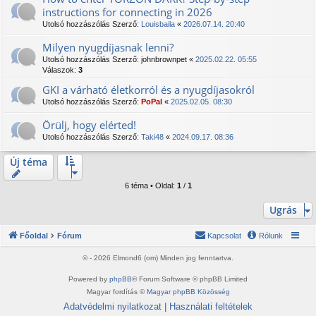
instructions for connecting in 2026
Utolsó hozzászólás Szerző:
Louisbaila
«
2026.07.14. 20:40
Milyen nyugdíjasnak lenni?
Utolsó hozzászólás Szerző:
johnbrownpet
«
2025.02.22. 05:55
Válaszok:
3
GKI a várható életkorról és a nyugdíjasokról
Utolsó hozzászólás Szerző:
PoPal
«
2025.02.05. 08:30
Örülj, hogy elérted!
Utolsó hozzászólás Szerző:
Taki48
«
2024.09.17. 08:36
Új téma
6 téma • Oldal:
1
/
1
Ugrás
Főoldal
Fórum
Kapcsolat
Rólunk
© - 2026 Elmond6 (om) Minden jog fenntartva.
Powered by
phpBB
® Forum Software © phpBB Limited
Magyar fordítás ©
Magyar phpBB Közösség
Adatvédelmi nyilatkozat
|
Használati feltételek