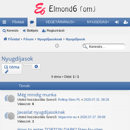
Főoldal
VEGETÁRIÁNUS+
NYUGDÍJAS+
yo
Keresés
Belépés
ór
Regisztráció
el
eg
rs
Főoldal
Fórum
u
Nyugdíjasoknak
Nyugdíjasok
ép
is
K
K
lin
m
és
ztr
e
e
Nyugdíjasok
ke
ok
ác
r
r
e
e
k
ió
Keresés
Új téma
Részletes keresés
s
s
6 téma • Oldal:
1
/
1
é
é
s
s
Témák
Még mindig munka
Utolsó hozzászólás Szerző:
Rolling-Slots-PL
«
2026.07.31. 08:26
Válaszok:
6
Javaslat nyugdíjasoknak
Utolsó hozzászólás Szerző:
Vegazone-au
«
2026.07.27. 09:08
Válaszok:
1
How to enter TORZON DARK? Step-by-step