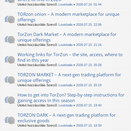
Utolsó hozzászólás Szerző:
Louisbaila
«
2026.07.16. 01:44
TORzon onion – A modern marketplace for unique
offerings
Utolsó hozzászólás Szerző:
Louisbaila
«
2026.07.15. 22:06
TorZon Dark Market – A modern marketplace for
unique offerings
Utolsó hozzászólás Szerző:
Louisbaila
«
2026.07.15. 21:16
Working links for TorZon – the site, access, where to
find in this year
Utolsó hozzászólás Szerző:
Louisbaila
«
2026.07.15. 20:28
TORZON MARKET – A next-gen trading platform for
unique offerings
Utolsó hozzászólás Szerző:
Louisbaila
«
2026.07.15. 20:19
How to get into TorZon? Step-by-step instructions for
gaining access in this season
Utolsó hozzászólás Szerző:
Louisbaila
«
2026.07.15. 19:40
TORZON DARK – A next-gen trading platform for
exclusive goods
Utolsó hozzászólás Szerző:
Louisbaila
«
2026.07.15. 18:39