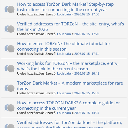
How to access TorZon Dark Market? Step-by-step
instructions for connecting in the current year
Utolsó hozzászólás Szerző:
Louisbaila
«
2026.07.15. 17:30
Verified addresses for TORZoN – the site, entry, what's
the link in 2026
Utolsó hozzászólás Szerző:
Louisbaila
«
2026.07.15. 17:20
How to enter TORZoN? The ultimate tutorial for
connecting in this season
Utolsó hozzászólás Szerző:
Louisbaila
«
2026.07.15. 17:11
Working links for TORZoN – the marketplace, entry,
what's the link in the current season
Utolsó hozzászólás Szerző:
Louisbaila
«
2026.07.15. 16:41
TorZon Dark Market – A modern marketplace for rare
items
Utolsó hozzászólás Szerző:
Louisbaila
«
2026.07.15. 15:32
How to access TORZON DARK? A complete guide for
connecting in the current year
Utolsó hozzászólás Szerző:
Louisbaila
«
2026.07.15. 14:24
Verified addresses for TorZon darknet – the platform,
access, what's the link in the current season