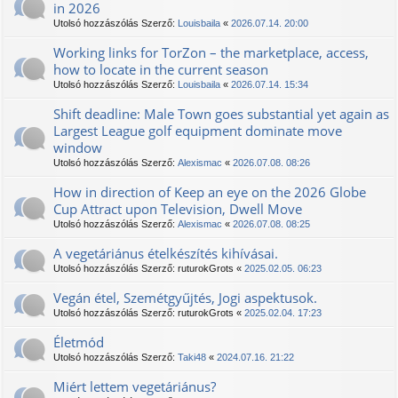
in 2026
Utolsó hozzászólás Szerző:
Louisbaila
«
2026.07.14. 20:00
Working links for TorZon – the marketplace, access,
how to locate in the current season
Utolsó hozzászólás Szerző:
Louisbaila
«
2026.07.14. 15:34
Shift deadline: Male Town goes substantial yet again as
Largest League golf equipment dominate move
window
Utolsó hozzászólás Szerző:
Alexismac
«
2026.07.08. 08:26
How in direction of Keep an eye on the 2026 Globe
Cup Attract upon Television, Dwell Move
Utolsó hozzászólás Szerző:
Alexismac
«
2026.07.08. 08:25
A vegetáriánus ételkészítés kihívásai.
Utolsó hozzászólás Szerző:
ruturokGrots
«
2025.02.05. 06:23
Vegán étel, Szemétgyűjtés, Jogi aspektusok.
Utolsó hozzászólás Szerző:
ruturokGrots
«
2025.02.04. 17:23
Életmód
Utolsó hozzászólás Szerző:
Taki48
«
2024.07.16. 21:22
Miért lettem vegetáriánus?