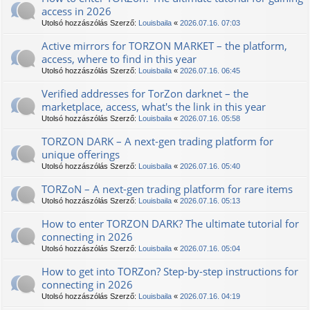
access in 2026
Utolsó hozzászólás Szerző:
Louisbaila
«
2026.07.16. 07:03
Active mirrors for TORZON MARKET – the platform,
access, where to find in this year
Utolsó hozzászólás Szerző:
Louisbaila
«
2026.07.16. 06:45
Verified addresses for TorZon darknet – the
marketplace, access, what's the link in this year
Utolsó hozzászólás Szerző:
Louisbaila
«
2026.07.16. 05:58
TORZON DARK – A next-gen trading platform for
unique offerings
Utolsó hozzászólás Szerző:
Louisbaila
«
2026.07.16. 05:40
TORZoN – A next-gen trading platform for rare items
Utolsó hozzászólás Szerző:
Louisbaila
«
2026.07.16. 05:13
How to enter TORZON DARK? The ultimate tutorial for
connecting in 2026
Utolsó hozzászólás Szerző:
Louisbaila
«
2026.07.16. 05:04
How to get into TORZon? Step-by-step instructions for
connecting in 2026
Utolsó hozzászólás Szerző:
Louisbaila
«
2026.07.16. 04:19