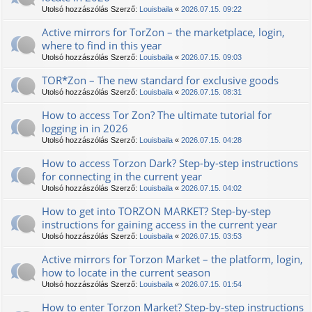
Utolsó hozzászólás Szerző:
Louisbaila
«
2026.07.15. 09:22
Active mirrors for TorZon – the marketplace, login,
where to find in this year
Utolsó hozzászólás Szerző:
Louisbaila
«
2026.07.15. 09:03
TOR*Zon – The new standard for exclusive goods
Utolsó hozzászólás Szerző:
Louisbaila
«
2026.07.15. 08:31
How to access Tor Zon? The ultimate tutorial for
logging in in 2026
Utolsó hozzászólás Szerző:
Louisbaila
«
2026.07.15. 04:28
How to access Torzon Dark? Step-by-step instructions
for connecting in the current year
Utolsó hozzászólás Szerző:
Louisbaila
«
2026.07.15. 04:02
How to get into TORZON MARKET? Step-by-step
instructions for gaining access in the current year
Utolsó hozzászólás Szerző:
Louisbaila
«
2026.07.15. 03:53
Active mirrors for Torzon Market – the platform, login,
how to locate in the current season
Utolsó hozzászólás Szerző:
Louisbaila
«
2026.07.15. 01:54
How to enter Torzon Market? Step-by-step instructions