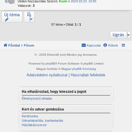
Utolsó hozzászólás Szerző:
Kumi
«
2024.03.23. 10:55
Válaszok:
3
Új téma
57 téma • Oldal:
1
/
1
Ugrás
Főoldal
Fórum
Kapcsolat
Rólunk
© - 2026 Elmond6 (om) Minden jog fenntartva.
Powered by
phpBB
® Forum Software © phpBB Limited
Magyar fordítás ©
Magyar phpBB Közösség
Adatvédelmi nyilatkozat
|
Használati feltételek
Ha elhatároztad, hogy leteszed a jogsit
Élményszerű oktatás
Kert és udvar gondozása
Kertimunka
Udvartakarítás, karbantartás
Ház/lakásszerviz