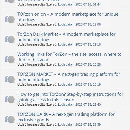
Utolsó hozzászólás Szerző:
Louisbaila
«
2026.07.16. 01:44
TORzon onion – A modern marketplace for unique
offerings
Utolsó hozzászólás Szerző:
Louisbaila
«
2026.07.15. 22:06
TorZon Dark Market – A modern marketplace for
unique offerings
Utolsó hozzászólás Szerző:
Louisbaila
«
2026.07.15. 21:16
Working links for TorZon – the site, access, where to
find in this year
Utolsó hozzászólás Szerző:
Louisbaila
«
2026.07.15. 20:28
TORZON MARKET – A next-gen trading platform for
unique offerings
Utolsó hozzászólás Szerző:
Louisbaila
«
2026.07.15. 20:19
How to get into TorZon? Step-by-step instructions for
gaining access in this season
Utolsó hozzászólás Szerző:
Louisbaila
«
2026.07.15. 19:40
TORZON DARK – A next-gen trading platform for
exclusive goods
Utolsó hozzászólás Szerző:
Louisbaila
«
2026.07.15. 18:39