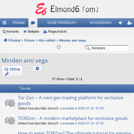
Főoldal
VEGETÁRIÁNUS+
NYUGDÍJAS+
yo
Keresés
Belépés
ór
Regisztráció
el
eg
rs
Főoldal
Fórum
u
Hús nélkül
Minden ami vega
ép
is
K
K
lin
m
és
ztr
e
e
Minden ami vega
ke
ok
ác
r
r
e
e
k
ió
Keresés
Új téma
Részletes keresés
s
s
57 téma • Oldal:
1
/
1
é
é
s
s
Témák
Tor Zon – A next-gen trading platform for exclusive
goods
Utolsó hozzászólás Szerző:
Louisbaila
«
2026.07.16. 07:50
TORZon – A modern marketplace for exclusive goods
Utolsó hozzászólás Szerző:
Louisbaila
«
2026.07.16. 07:32
How to enter TORZon? The ultimate tutorial for gaining