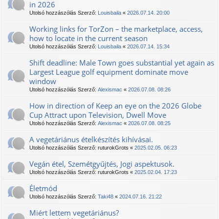
in 2026
Utolsó hozzászólás Szerző:
Louisbaila
«
2026.07.14. 20:00
Working links for TorZon – the marketplace, access,
how to locate in the current season
Utolsó hozzászólás Szerző:
Louisbaila
«
2026.07.14. 15:34
Shift deadline: Male Town goes substantial yet again as
Largest League golf equipment dominate move
window
Utolsó hozzászólás Szerző:
Alexismac
«
2026.07.08. 08:26
How in direction of Keep an eye on the 2026 Globe
Cup Attract upon Television, Dwell Move
Utolsó hozzászólás Szerző:
Alexismac
«
2026.07.08. 08:25
A vegetáriánus ételkészítés kihívásai.
Utolsó hozzászólás Szerző:
ruturokGrots
«
2025.02.05. 06:23
Vegán étel, Szemétgyűjtés, Jogi aspektusok.
Utolsó hozzászólás Szerző:
ruturokGrots
«
2025.02.04. 17:23
Életmód
Utolsó hozzászólás Szerző:
Taki48
«
2024.07.16. 21:22
Miért lettem vegetáriánus?