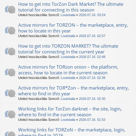
How to get into TorZon Dark Market? The ultimate
tutorial for connecting in this season
Utolsó hozzászólás Szerző:
Louisbaila
«
2026.07.16. 03:24
Active mirrors for ТОRZON – the marketplace, entry,
how to locate in this year
Utolsó hozzászólás Szerző:
Louisbaila
«
2026.07.16. 02:57
How to get into TORZON MARKET? The ultimate
tutorial for connecting in the current year
Utolsó hozzászólás Szerző:
Louisbaila
«
2026.07.16. 02:48
Active mirrors for TORzon onion – the platform,
access, how to locate in the current season
Utolsó hozzászólás Szerző:
Louisbaila
«
2026.07.16. 02:39
Active mirrors for TOR*Zon – the marketplace, entry,
where to find in this year
Utolsó hozzászólás Szerző:
Louisbaila
«
2026.07.16. 02:30
Working links for TorZon darknet – the site, login,
where to find in the current season
Utolsó hozzászólás Szerző:
Louisbaila
«
2026.07.16. 01:53
Working links for TORZoN – the marketplace, login,
where to find in 2026