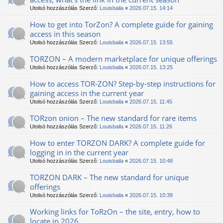
Utolsó hozzászólás Szerző:
Louisbaila
«
2026.07.15. 14:14
How to get into TorZon? A complete guide for gaining
access in this season
Utolsó hozzászólás Szerző:
Louisbaila
«
2026.07.15. 13:55
ТОRZON – A modern marketplace for unique offerings
Utolsó hozzászólás Szerző:
Louisbaila
«
2026.07.15. 13:25
How to access TOR-ZON? Step-by-step instructions for
gaining access in the current year
Utolsó hozzászólás Szerző:
Louisbaila
«
2026.07.15. 11:45
TORzon onion – The new standard for rare items
Utolsó hozzászólás Szerző:
Louisbaila
«
2026.07.15. 11:26
How to enter TORZON DARK? A complete guide for
logging in in the current year
Utolsó hozzászólás Szerző:
Louisbaila
«
2026.07.15. 10:48
TORZON DARK – The new standard for unique
offerings
Utolsó hozzászólás Szerző:
Louisbaila
«
2026.07.15. 10:39
Working links for TоRzOn – the site, entry, how to
locate in 2026