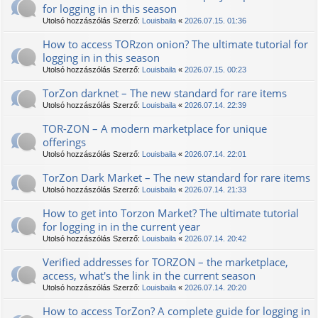
for logging in in this season
Utolsó hozzászólás Szerző:
Louisbaila
«
2026.07.15. 01:36
How to access TORzon onion? The ultimate tutorial for
logging in in this season
Utolsó hozzászólás Szerző:
Louisbaila
«
2026.07.15. 00:23
TorZon darknet – The new standard for rare items
Utolsó hozzászólás Szerző:
Louisbaila
«
2026.07.14. 22:39
TOR-ZON – A modern marketplace for unique
offerings
Utolsó hozzászólás Szerző:
Louisbaila
«
2026.07.14. 22:01
TorZon Dark Market – The new standard for rare items
Utolsó hozzászólás Szerző:
Louisbaila
«
2026.07.14. 21:33
How to get into Torzon Market? The ultimate tutorial
for logging in in the current year
Utolsó hozzászólás Szerző:
Louisbaila
«
2026.07.14. 20:42
Verified addresses for ТОRZON – the marketplace,
access, what's the link in the current season
Utolsó hozzászólás Szerző:
Louisbaila
«
2026.07.14. 20:20
How to access TorZon? A complete guide for logging in