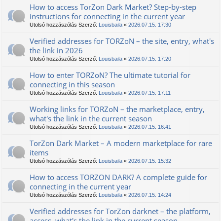
How to access TorZon Dark Market? Step-by-step
instructions for connecting in the current year
Utolsó hozzászólás Szerző:
Louisbaila
«
2026.07.15. 17:30
Verified addresses for TORZoN – the site, entry, what's
the link in 2026
Utolsó hozzászólás Szerző:
Louisbaila
«
2026.07.15. 17:20
How to enter TORZoN? The ultimate tutorial for
connecting in this season
Utolsó hozzászólás Szerző:
Louisbaila
«
2026.07.15. 17:11
Working links for TORZoN – the marketplace, entry,
what's the link in the current season
Utolsó hozzászólás Szerző:
Louisbaila
«
2026.07.15. 16:41
TorZon Dark Market – A modern marketplace for rare
items
Utolsó hozzászólás Szerző:
Louisbaila
«
2026.07.15. 15:32
How to access TORZON DARK? A complete guide for
connecting in the current year
Utolsó hozzászólás Szerző:
Louisbaila
«
2026.07.15. 14:24
Verified addresses for TorZon darknet – the platform,
access, what's the link in the current season