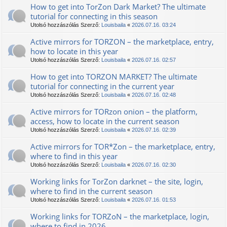
How to get into TorZon Dark Market? The ultimate
tutorial for connecting in this season
Utolsó hozzászólás Szerző:
Louisbaila
«
2026.07.16. 03:24
Active mirrors for ТОRZON – the marketplace, entry,
how to locate in this year
Utolsó hozzászólás Szerző:
Louisbaila
«
2026.07.16. 02:57
How to get into TORZON MARKET? The ultimate
tutorial for connecting in the current year
Utolsó hozzászólás Szerző:
Louisbaila
«
2026.07.16. 02:48
Active mirrors for TORzon onion – the platform,
access, how to locate in the current season
Utolsó hozzászólás Szerző:
Louisbaila
«
2026.07.16. 02:39
Active mirrors for TOR*Zon – the marketplace, entry,
where to find in this year
Utolsó hozzászólás Szerző:
Louisbaila
«
2026.07.16. 02:30
Working links for TorZon darknet – the site, login,
where to find in the current season
Utolsó hozzászólás Szerző:
Louisbaila
«
2026.07.16. 01:53
Working links for TORZoN – the marketplace, login,
where to find in 2026