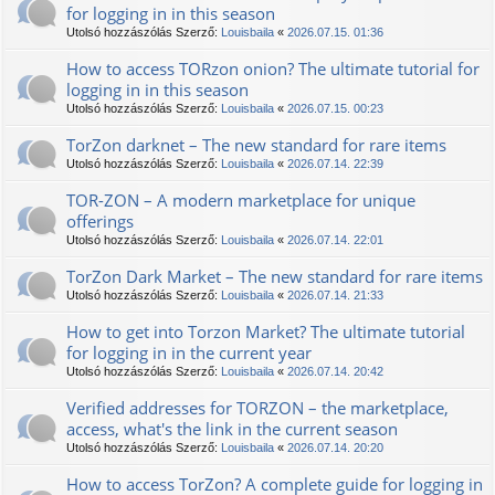
for logging in in this season
Utolsó hozzászólás Szerző:
Louisbaila
«
2026.07.15. 01:36
How to access TORzon onion? The ultimate tutorial for
logging in in this season
Utolsó hozzászólás Szerző:
Louisbaila
«
2026.07.15. 00:23
TorZon darknet – The new standard for rare items
Utolsó hozzászólás Szerző:
Louisbaila
«
2026.07.14. 22:39
TOR-ZON – A modern marketplace for unique
offerings
Utolsó hozzászólás Szerző:
Louisbaila
«
2026.07.14. 22:01
TorZon Dark Market – The new standard for rare items
Utolsó hozzászólás Szerző:
Louisbaila
«
2026.07.14. 21:33
How to get into Torzon Market? The ultimate tutorial
for logging in in the current year
Utolsó hozzászólás Szerző:
Louisbaila
«
2026.07.14. 20:42
Verified addresses for ТОRZON – the marketplace,
access, what's the link in the current season
Utolsó hozzászólás Szerző:
Louisbaila
«
2026.07.14. 20:20
How to access TorZon? A complete guide for logging in