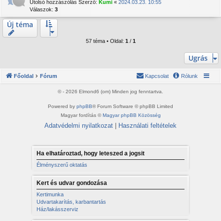
Utolsó hozzászólás Szerző:
Kumi
«
2024.03.23. 10:55
Válaszok:
3
Új téma
57 téma • Oldal:
1
/
1
Ugrás
Főoldal
Fórum
Kapcsolat
Rólunk
© - 2026 Elmond6 (om) Minden jog fenntartva.
Powered by
phpBB
® Forum Software © phpBB Limited
Magyar fordítás ©
Magyar phpBB Közösség
Adatvédelmi nyilatkozat
|
Használati feltételek
Ha elhatároztad, hogy leteszed a jogsit
Élményszerű oktatás
Kert és udvar gondozása
Kertimunka
Udvartakarítás, karbantartás
Ház/lakásszerviz