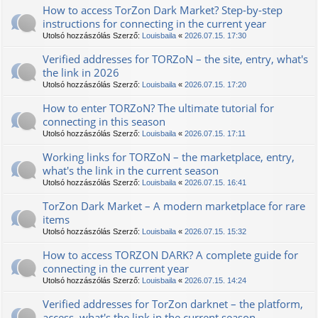
How to access TorZon Dark Market? Step-by-step
instructions for connecting in the current year
Utolsó hozzászólás Szerző:
Louisbaila
«
2026.07.15. 17:30
Verified addresses for TORZoN – the site, entry, what's
the link in 2026
Utolsó hozzászólás Szerző:
Louisbaila
«
2026.07.15. 17:20
How to enter TORZoN? The ultimate tutorial for
connecting in this season
Utolsó hozzászólás Szerző:
Louisbaila
«
2026.07.15. 17:11
Working links for TORZoN – the marketplace, entry,
what's the link in the current season
Utolsó hozzászólás Szerző:
Louisbaila
«
2026.07.15. 16:41
TorZon Dark Market – A modern marketplace for rare
items
Utolsó hozzászólás Szerző:
Louisbaila
«
2026.07.15. 15:32
How to access TORZON DARK? A complete guide for
connecting in the current year
Utolsó hozzászólás Szerző:
Louisbaila
«
2026.07.15. 14:24
Verified addresses for TorZon darknet – the platform,
access, what's the link in the current season