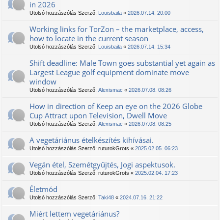
in 2026
Utolsó hozzászólás Szerző:
Louisbaila
«
2026.07.14. 20:00
Working links for TorZon – the marketplace, access,
how to locate in the current season
Utolsó hozzászólás Szerző:
Louisbaila
«
2026.07.14. 15:34
Shift deadline: Male Town goes substantial yet again as
Largest League golf equipment dominate move
window
Utolsó hozzászólás Szerző:
Alexismac
«
2026.07.08. 08:26
How in direction of Keep an eye on the 2026 Globe
Cup Attract upon Television, Dwell Move
Utolsó hozzászólás Szerző:
Alexismac
«
2026.07.08. 08:25
A vegetáriánus ételkészítés kihívásai.
Utolsó hozzászólás Szerző:
ruturokGrots
«
2025.02.05. 06:23
Vegán étel, Szemétgyűjtés, Jogi aspektusok.
Utolsó hozzászólás Szerző:
ruturokGrots
«
2025.02.04. 17:23
Életmód
Utolsó hozzászólás Szerző:
Taki48
«
2024.07.16. 21:22
Miért lettem vegetáriánus?