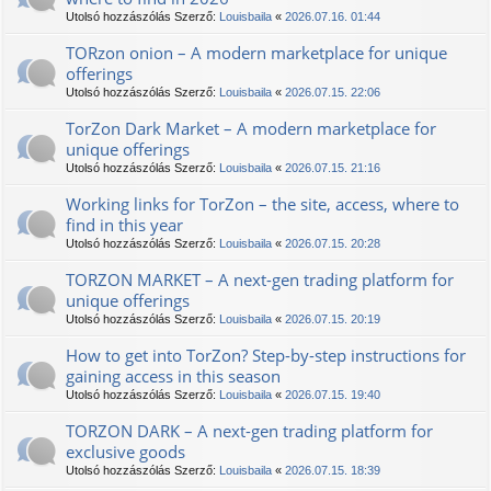
Utolsó hozzászólás Szerző:
Louisbaila
«
2026.07.16. 01:44
TORzon onion – A modern marketplace for unique
offerings
Utolsó hozzászólás Szerző:
Louisbaila
«
2026.07.15. 22:06
TorZon Dark Market – A modern marketplace for
unique offerings
Utolsó hozzászólás Szerző:
Louisbaila
«
2026.07.15. 21:16
Working links for TorZon – the site, access, where to
find in this year
Utolsó hozzászólás Szerző:
Louisbaila
«
2026.07.15. 20:28
TORZON MARKET – A next-gen trading platform for
unique offerings
Utolsó hozzászólás Szerző:
Louisbaila
«
2026.07.15. 20:19
How to get into TorZon? Step-by-step instructions for
gaining access in this season
Utolsó hozzászólás Szerző:
Louisbaila
«
2026.07.15. 19:40
TORZON DARK – A next-gen trading platform for
exclusive goods
Utolsó hozzászólás Szerző:
Louisbaila
«
2026.07.15. 18:39