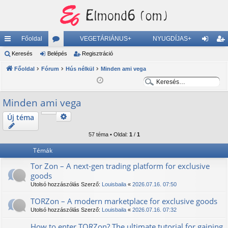
Főoldal
VEGETÁRIÁNUS+
NYUGDÍJAS+
yo
Keresés
Belépés
ór
Regisztráció
el
eg
rs
Főoldal
Fórum
u
Hús nélkül
Minden ami vega
ép
is
K
K
lin
m
és
ztr
e
e
Minden ami vega
ke
ok
ác
r
r
e
e
k
ió
Keresés
Új téma
Részletes keresés
s
s
57 téma • Oldal:
1
/
1
é
é
s
s
Témák
Tor Zon – A next-gen trading platform for exclusive
goods
Utolsó hozzászólás Szerző:
Louisbaila
«
2026.07.16. 07:50
TORZon – A modern marketplace for exclusive goods
Utolsó hozzászólás Szerző:
Louisbaila
«
2026.07.16. 07:32
How to enter TORZon? The ultimate tutorial for gaining