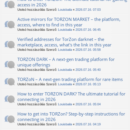
access in 2026
Utolsó hozzászólás Szerző:
Louisbaila
«
2026.07.16. 07:03
Active mirrors for TORZON MARKET – the platform,
access, where to find in this year
Utolsó hozzászólás Szerző:
Louisbaila
«
2026.07.16. 06:45
Verified addresses for TorZon darknet – the
marketplace, access, what's the link in this year
Utolsó hozzászólás Szerző:
Louisbaila
«
2026.07.16. 05:58
TORZON DARK – A next-gen trading platform for
unique offerings
Utolsó hozzászólás Szerző:
Louisbaila
«
2026.07.16. 05:40
TORZoN – A next-gen trading platform for rare items
Utolsó hozzászólás Szerző:
Louisbaila
«
2026.07.16. 05:13
How to enter TORZON DARK? The ultimate tutorial for
connecting in 2026
Utolsó hozzászólás Szerző:
Louisbaila
«
2026.07.16. 05:04
How to get into TORZon? Step-by-step instructions for
connecting in 2026
Utolsó hozzászólás Szerző:
Louisbaila
«
2026.07.16. 04:19