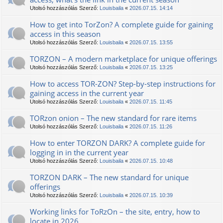
Utolsó hozzászólás Szerző:
Louisbaila
«
2026.07.15. 14:14
How to get into TorZon? A complete guide for gaining
access in this season
Utolsó hozzászólás Szerző:
Louisbaila
«
2026.07.15. 13:55
ТОRZON – A modern marketplace for unique offerings
Utolsó hozzászólás Szerző:
Louisbaila
«
2026.07.15. 13:25
How to access TOR-ZON? Step-by-step instructions for
gaining access in the current year
Utolsó hozzászólás Szerző:
Louisbaila
«
2026.07.15. 11:45
TORzon onion – The new standard for rare items
Utolsó hozzászólás Szerző:
Louisbaila
«
2026.07.15. 11:26
How to enter TORZON DARK? A complete guide for
logging in in the current year
Utolsó hozzászólás Szerző:
Louisbaila
«
2026.07.15. 10:48
TORZON DARK – The new standard for unique
offerings
Utolsó hozzászólás Szerző:
Louisbaila
«
2026.07.15. 10:39
Working links for TоRzOn – the site, entry, how to
locate in 2026