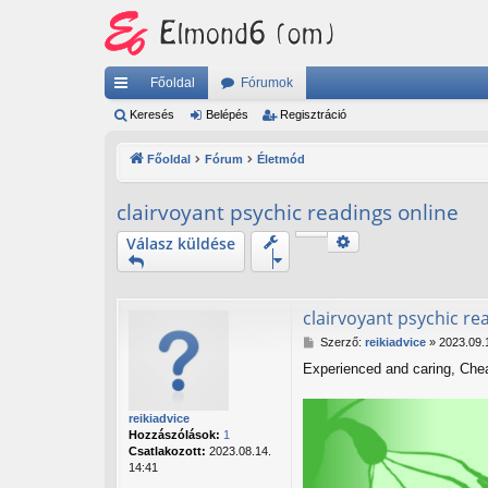
Főoldal
Fórumok
yo
Keresés
Belépés
Regisztráció
rs
Főoldal
Fórum
Életmód
lin
clairvoyant psychic readings online
ke
Keresés
Válasz küldése
k
Részletes keresés
clairvoyant psychic re
H
Szerző:
reikiadvice
»
2023.09.
o
Experienced and caring, Chea
z
z
á
reikiadvice
s
Hozzászólások:
1
z
Csatlakozott:
2023.08.14.
ó
14:41
l
á