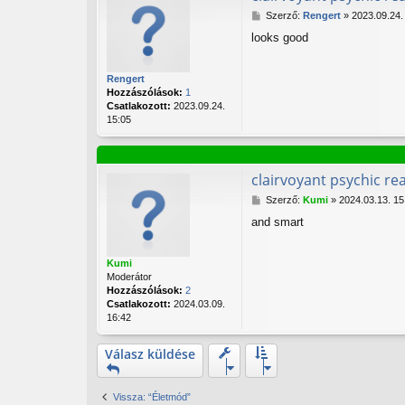
H
Szerző:
Rengert
»
2023.09.24.
o
looks good
z
z
á
Rengert
s
Hozzászólások:
1
z
Csatlakozott:
2023.09.24.
ó
15:05
l
á
s
clairvoyant psychic re
H
Szerző:
Kumi
»
2024.03.13. 15
o
and smart
z
z
á
Kumi
s
Moderátor
z
Hozzászólások:
2
ó
Csatlakozott:
2024.03.09.
l
16:42
á
s
Válasz küldése
Vissza: “Életmód”