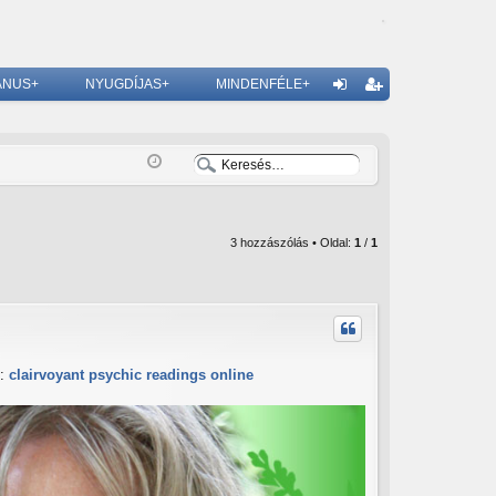
ÁNUS+
NYUGDÍJAS+
MINDENFÉLE+
G
el
eg
ép
is
és
ztr
ác
3 hozzászólás • Oldal:
1
/
1
ió
o:
clairvoyant psychic readings online