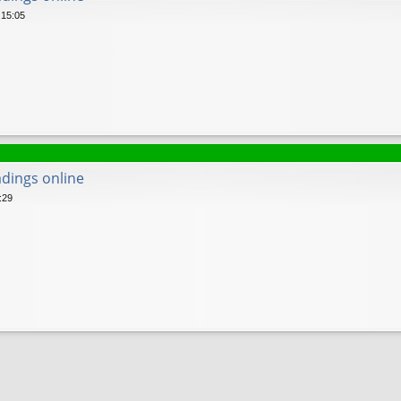
 15:05
adings online
:29