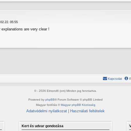
02.22. 05:55
 explanations are very clear !
Kapcsolat
R
© - 2026 Elmond6 (om) Minden jog fenntartva.
Powered by
phpBB
® Forum Software © phpBB Limited
Magyar fordítás ©
Magyar phpBB Közösség
Adatvédelmi nyilatkozat
|
Használati feltételek
Kert és udvar gondozása