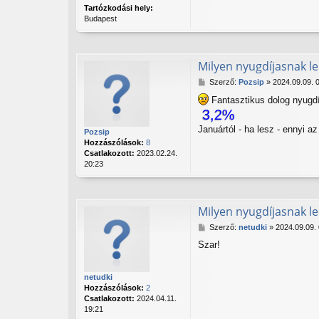
Tartózkodási hely:
s
Budapest
Milyen nyugdíjasnak le
H
Szerző:
Pozsip
»
2024.09.09. 
o
Fantasztikus dolog nyugdí
z
3,2%
z
á
Januártól - ha lesz - ennyi a
Pozsip
s
Hozzászólások:
8
z
Csatlakozott:
2023.02.24.
ó
20:23
l
á
s
Milyen nyugdíjasnak le
H
Szerző:
netudki
»
2024.09.09.
o
Szar!
z
z
á
netudki
s
Hozzászólások:
2
z
Csatlakozott:
2024.04.11.
ó
19:21
l