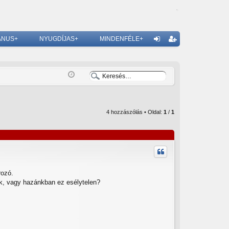
ÁNUS+
NYUGDÍJAS+
MINDENFÉLE+
G
el
eg
ép
is
és
ztr
ác
4 hozzászólás • Oldal:
1
/
1
ió
rozó.
nk, vagy hazánkban ez esélytelen?