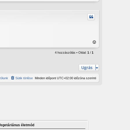
V
r
i
e
s
s
z
a
a
t
e
t
V
e
i
j
4 hozzászólás • Oldal:
1
/
1
s
é
s
r
z
e
Ugrás
a
a
ólunk
Sütik törlése
Minden időpont
UTC+02:00
időzóna szerinti
t
e
t
e
j
é
r
e
Vegetáriánus életmód