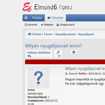
Főoldal
Fórumok
yo
Keresés
Belépés
Regisztráció
rs
Főoldal
Fórum
Nyugdíjasoknak
Nyugdíjasok
lin
Milyen nyugdíjasnak lenni?
ke
Keresés
Válasz küldése
k
Részletes keresés
Milyen nyugdíjasnak le
H
Szerző:
PoPal
»
2024.08.14. 11
o
Hogyan képzeltük el nyugdíj
z
Ha már végigdolgoztunk egy é
z
á
PoPal
s
Adminisztátor
z
Hozzászólások:
6
ó
Csatlakozott:
2023.02.12.
l
21:45
á