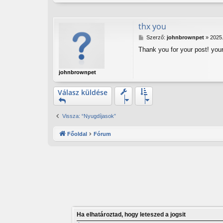
á
s
thx you
H
Szerző:
johnbrownpet
»
2025.
o
Thank you for your post! your
z
z
á
johnbrownpet
s
z
ó
Válasz küldése
l
á
s
Vissza: “Nyugdíjasok”
Főoldal
Fórum
Ha elhatároztad, hogy leteszed a jogsit