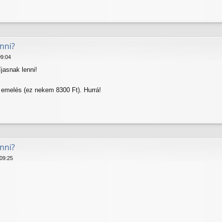
nni?
09:04
jasnak lenni!
z emelés (ez nekem 8300 Ft). Hurrá!
nni?
 09:25