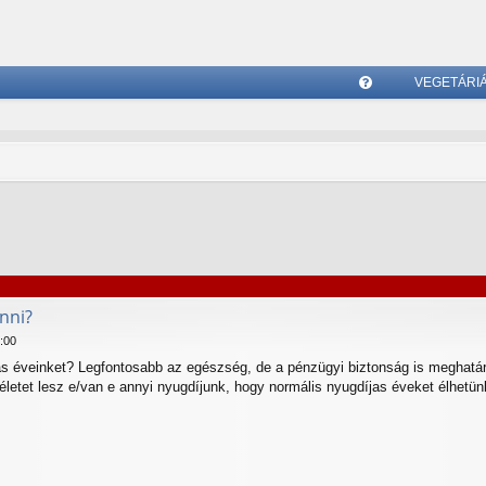
VEGETÁRI
G
yI
K
nni?
:00
as éveinket? Legfontosabb az egészség, de a pénzügyi biztonság is meghatá
letet lesz e/van e annyi nyugdíjunk, hogy normális nyugdíjas éveket élhetü