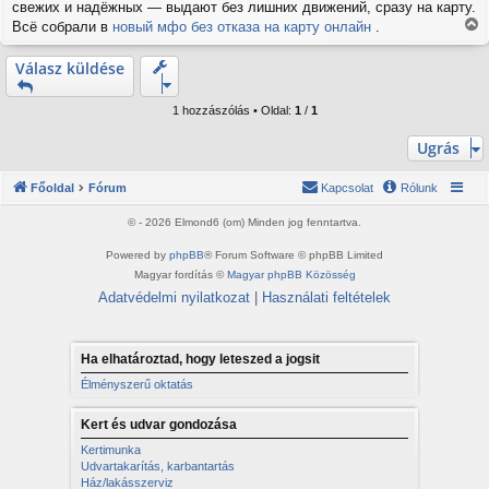
свежих и надёжных — выдают без лишних движений, сразу на карту.
z
á
Всё собрали в
новый мфо без отказа на карту онлайн
.
V
s
i
z
Válasz küldése
s
ó
l
s
á
z
1 hozzászólás • Oldal:
1
/
1
s
a
a
Ugrás
t
e
Főoldal
Fórum
Kapcsolat
Rólunk
t
e
© - 2026 Elmond6 (om) Minden jog fenntartva.
j
é
Powered by
phpBB
® Forum Software © phpBB Limited
r
Magyar fordítás ©
Magyar phpBB Közösség
e
Adatvédelmi nyilatkozat
|
Használati feltételek
Ha elhatároztad, hogy leteszed a jogsit
Élményszerű oktatás
Kert és udvar gondozása
Kertimunka
Udvartakarítás, karbantartás
Ház/lakásszerviz