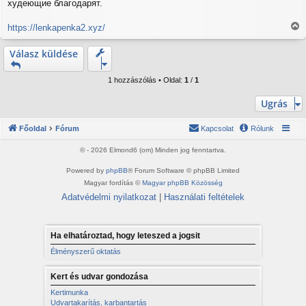
á
худеющие благодарят.
s
z
https://lenkapenka2.xyz/
ó
V
l
i
Válasz küldése
á
s
s
s
z
1 hozzászólás • Oldal:
1
/
1
a
a
Ugrás
t
e
Főoldal
Fórum
Kapcsolat
Rólunk
t
e
© - 2026 Elmond6 (om) Minden jog fenntartva.
j
é
Powered by
phpBB
® Forum Software © phpBB Limited
r
Magyar fordítás ©
Magyar phpBB Közösség
e
Adatvédelmi nyilatkozat
|
Használati feltételek
Ha elhatároztad, hogy leteszed a jogsit
Élményszerű oktatás
Kert és udvar gondozása
Kertimunka
Udvartakarítás, karbantartás