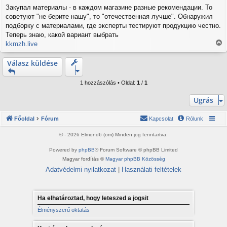
o
Закупал материалы - в каждом магазине разные рекомендации. То
z
советуют "не берите нашу", то "отечественная лучше". Обнаружил
z
á
подборку с материалами, где эксперты тестируют продукцию честно.
s
Теперь знаю, какой вариант выбрать
z
kkmzh.live
ó
V
l
i
Válasz küldése
á
s
s
s
z
1 hozzászólás • Oldal:
1
/
1
a
a
Ugrás
t
e
Főoldal
Fórum
Kapcsolat
Rólunk
t
e
© - 2026 Elmond6 (om) Minden jog fenntartva.
j
é
Powered by
phpBB
® Forum Software © phpBB Limited
r
Magyar fordítás ©
Magyar phpBB Közösség
e
Adatvédelmi nyilatkozat
|
Használati feltételek
Ha elhatároztad, hogy leteszed a jogsit
Élményszerű oktatás