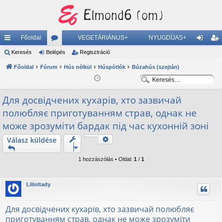
Főoldal
VEGETÁRIÁNUS+
NYUGDÍJAS+
yo
Keresés
Belépés
ór
Regisztráció
el
eg
rs
Főoldal
Fórum
u
Hús nélkül
Húspótlók
Búzahús (szejtán)
ép
is
K
K
lin
m
és
ztr
e
e
Для досвідчених кухарів, хто зазвичай
ke
ok
ác
r
r
полюбляє приготуванням страв, однак не
e
e
k
ió
s
s
може зрозуміти бардак під час кухонній зоні
é
é
Keresés
Válasz küldése
s
s
Részletes keresés
1 hozzászólás • Oldal:
1
/
1
LilinItady
Для досвідчених кухарів, хто зазвичай полюбляє
приготуванням страв, однак не може зрозуміти