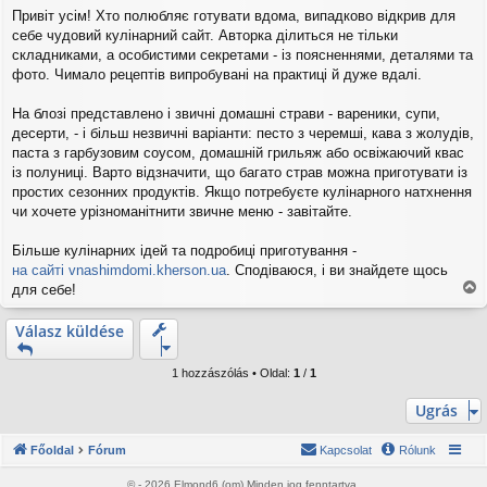
o
Привіт усім! Хто полюбляє готувати вдома, випадково відкрив для
z
себе чудовий кулінарний сайт. Авторка ділиться не тільки
z
á
складниками, а особистими секретами - із поясненнями, деталями та
s
фото. Чимало рецептів випробувані на практиці й дуже вдалі.
z
ó
На блозі представлено і звичні домашні страви - вареники, супи,
l
десерти, - і більш незвичні варіанти: песто з черемші, кава з жолудів,
á
s
паста з гарбузовим соусом, домашній грильяж або освіжаючий квас
із полуниці. Варто відзначити, що багато страв можна приготувати із
простих сезонних продуктів. Якщо потребуєте кулінарного натхнення
чи хочете урізноманітнити звичне меню - завітайте.
Більше кулінарних ідей та подробиці приготування -
на сайті vnashimdomi.kherson.ua
. Сподіваюся, і ви знайдете щось
для себе!
V
i
Válasz küldése
s
s
z
1 hozzászólás • Oldal:
1
/
1
a
a
Ugrás
t
e
Főoldal
Fórum
Kapcsolat
Rólunk
t
e
© - 2026 Elmond6 (om) Minden jog fenntartva.