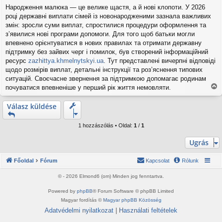
o
Народження малюка — це велике щастя, а й нові клопоти. У 2026
z
році державні виплати сімей із новонародженими зазнала важливих
z
á
змін: зросли суми виплат, спростилися процедури оформлення та
s
з’явилися нові програми допомоги. Для того щоб батьки могли
z
впевнено орієнтуватися в нових правилах та отримати державну
ó
підтримку без зайвих черг і помилок, був створений інформаційний
l
ресурс
zazhittya.khmelnytskyi.ua
. Тут представлені вичерпні відповіді
á
s
щодо розмірів виплат, детальні інструкції та роз’яснення типових
ситуацій. Своєчасне звернення за підтримкою допомагає родинам
почуватися впевненіше у перший рік життя немовляти.
V
i
Válasz küldése
s
s
z
1 hozzászólás • Oldal:
1
/
1
a
a
Ugrás
t
e
Főoldal
Fórum
Kapcsolat
Rólunk
t
e
© - 2026 Elmond6 (om) Minden jog fenntartva.
j
é
Powered by
phpBB
® Forum Software © phpBB Limited
r
Magyar fordítás ©
Magyar phpBB Közösség
e
Adatvédelmi nyilatkozat
|
Használati feltételek