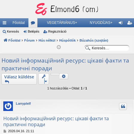
Főoldal
VEGETÁRIÁNUS+
NYUGDÍJAS+
yo
Keresés
Belépés
ór
Regisztráció
el
eg
rs
Főoldal
Fórum
u
Hús nélkül
Húspótlók
Búzahús (szejtán)
ép
is
K
K
lin
m
és
ztr
e
e
Новий інформаційний ресурс: цікаві факти та
ke
ok
ác
r
r
практичні поради
e
e
k
ió
s
s
Keresés
Válasz küldése
Részletes keresés
é
é
s
s
1 hozzászólás • Oldal:
1
/
1
Larryplelf
Новий інформаційний ресурс: цікаві факти та
практичні поради
H
2026.04.16. 21:11