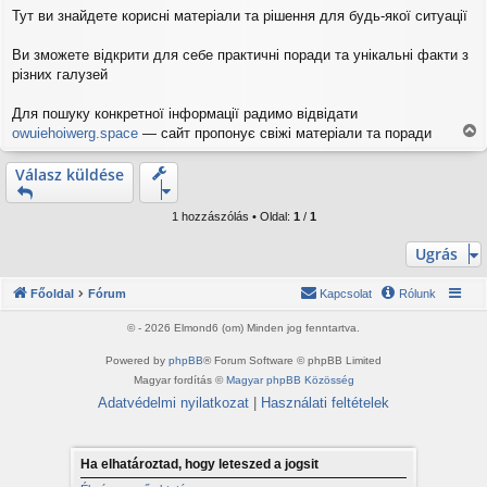
o
Тут ви знайдете корисні матеріали та рішення для будь-якої ситуації
z
z
á
Ви зможете відкрити для себе практичні поради та унікальні факти з
s
різних галузей
z
ó
Для пошуку конкретної інформації радимо відвідати
l
owuiehoiwerg.space
— сайт пропонує свіжі матеріали та поради
á
V
s
i
Válasz küldése
s
s
z
1 hozzászólás • Oldal:
1
/
1
a
a
Ugrás
t
e
Főoldal
Fórum
Kapcsolat
Rólunk
t
e
© - 2026 Elmond6 (om) Minden jog fenntartva.
j
é
Powered by
phpBB
® Forum Software © phpBB Limited
r
Magyar fordítás ©
Magyar phpBB Közösség
e
Adatvédelmi nyilatkozat
|
Használati feltételek
Ha elhatároztad, hogy leteszed a jogsit