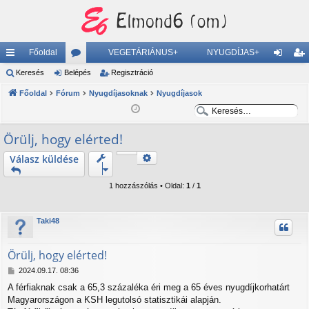
Főoldal
VEGETÁRIÁNUS+
NYUGDÍJAS+
yo
Keresés
Belépés
ór
Regisztráció
el
eg
rs
Főoldal
Fórum
u
Nyugdíjasoknak
Nyugdíjasok
ép
is
K
K
lin
m
és
ztr
e
e
Örülj, hogy elérted!
ke
ok
ác
r
r
e
e
k
ió
Keresés
Válasz küldése
Részletes keresés
s
s
é
é
1 hozzászólás • Oldal:
1
/
1
s
s
Taki48
Örülj, hogy elérted!
H
2024.09.17. 08:36
o
A férfiaknak csak a 65,3 százaléka éri meg a 65 éves nyugdíjkorhatárt
z
Magyarországon a KSH legutolsó statisztikái alapján.
z