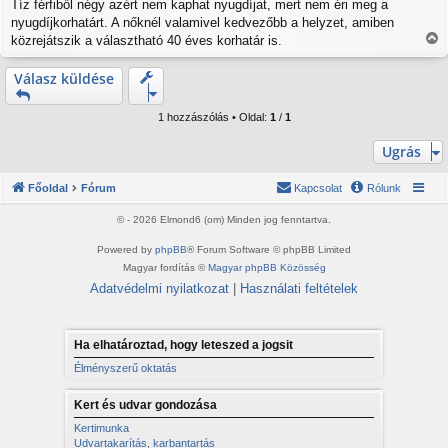
á
Tíz férfiből négy azért nem kaphat nyugdíjat, mert nem éri meg a
s
nyugdíjkorhatárt. A nőknél valamivel kedvezőbb a helyzet, amiben
z
közrejátszik a választható 40 éves korhatár is.
ó
V
l
i
Válasz küldése
á
s
s
s
z
1 hozzászólás • Oldal:
1
/
1
a
a
Ugrás
t
e
Főoldal
Fórum
Kapcsolat
Rólunk
t
e
© - 2026 Elmond6 (om) Minden jog fenntartva.
j
é
Powered by
phpBB
® Forum Software © phpBB Limited
r
Magyar fordítás ©
Magyar phpBB Közösség
e
Adatvédelmi nyilatkozat
|
Használati feltételek
Ha elhatároztad, hogy leteszed a jogsit
Élményszerű oktatás
Kert és udvar gondozása
Kertimunka
Udvartakarítás, karbantartás