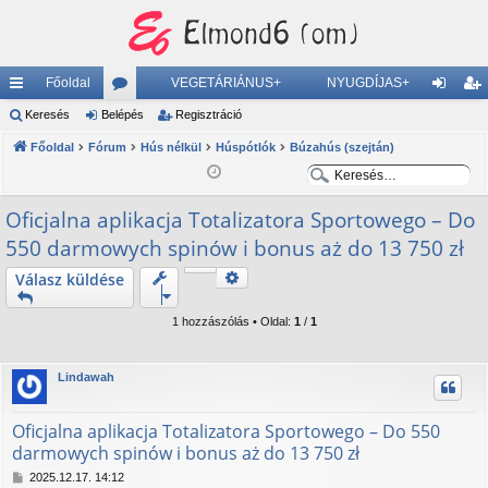
Főoldal
VEGETÁRIÁNUS+
NYUGDÍJAS+
yo
Keresés
Belépés
ór
Regisztráció
el
eg
rs
Főoldal
Fórum
u
Hús nélkül
Húspótlók
Búzahús (szejtán)
ép
is
K
K
lin
m
és
ztr
e
e
Oficjalna aplikacja Totalizatora Sportowego – Do
ke
ok
ác
r
r
550 darmowych spinów i bonus aż do 13 750 zł
e
e
k
ió
s
s
Keresés
Válasz küldése
Részletes keresés
é
é
s
s
1 hozzászólás • Oldal:
1
/
1
Lindawah
Oficjalna aplikacja Totalizatora Sportowego – Do 550
darmowych spinów i bonus aż do 13 750 zł
H
2025.12.17. 14:12