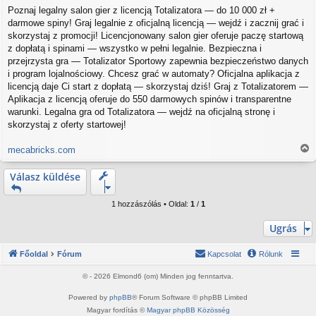
o
Poznaj legalny salon gier z licencją Totalizatora — do 10 000 zł +
z
darmowe spiny! Graj legalnie z oficjalną licencją — wejdź i zacznij grać i
z
á
skorzystaj z promocji! Licencjonowany salon gier oferuje paczę startową
s
z dopłatą i spinami — wszystko w pełni legalnie. Bezpieczna i
z
przejrzysta gra — Totalizator Sportowy zapewnia bezpieczeństwo danych
ó
i program lojalnościowy. Chcesz grać w automaty? Oficjalna aplikacja z
l
licencją daje Ci start z dopłatą — skorzystaj dziś! Graj z Totalizatorem —
á
s
Aplikacja z licencją oferuje do 550 darmowych spinów i transparentne
warunki. Legalna gra od Totalizatora — wejdź na oficjalną stronę i
skorzystaj z oferty startowej!
mecabricks.com
V
i
Válasz küldése
s
s
z
1 hozzászólás • Oldal:
1
/
1
a
a
Ugrás
t
e
Főoldal
Fórum
Kapcsolat
Rólunk
t
e
© - 2026 Elmond6 (om) Minden jog fenntartva.
j
é
Powered by
phpBB
® Forum Software © phpBB Limited
r
Magyar fordítás ©
Magyar phpBB Közösség