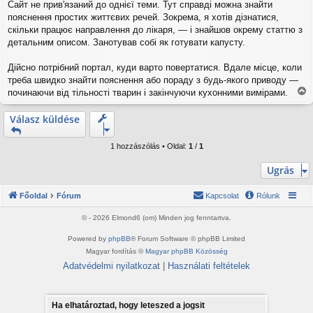
Сайт не прив'язаний до однієї теми. Тут справді можна знайти
пояснення простих життєвих речей. Зокрема, я хотів дізнатися,
скільки працює направлення до лікаря, — і знайшов окрему статтю з
детальним описом. Занотував собі як готувати капусту.
Дійсно потрібний портал, куди варто повертатися. Вдале місце, коли
треба швидко знайти пояснення або пораду з будь-якого приводу —
починаючи від тільності тварин і закінчуючи кухонними вимірами.
V
i
Válasz küldése
s
s
z
1 hozzászólás • Oldal:
1
/
1
a
a
Ugrás
t
e
Főoldal
Fórum
Kapcsolat
Rólunk
t
e
© - 2026 Elmond6 (om) Minden jog fenntartva.
j
é
Powered by
phpBB
® Forum Software © phpBB Limited
r
Magyar fordítás ©
Magyar phpBB Közösség
e
Adatvédelmi nyilatkozat
|
Használati feltételek
Ha elhatároztad, hogy leteszed a jogsit