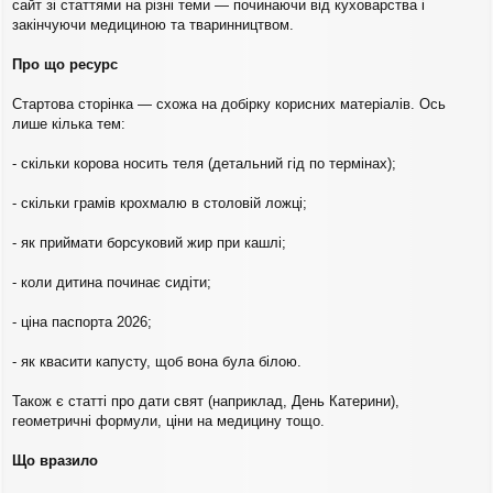
á
сайт зі статтями на різні теми — починаючи від куховарства і
s
закінчуючи медициною та тваринництвом.
z
ó
Про що ресурс
l
á
s
Стартова сторінка — схожа на добірку корисних матеріалів. Ось
лише кілька тем:
- скільки корова носить теля (детальний гід по термінах);
- скільки грамів крохмалю в столовій ложці;
- як приймати борсуковий жир при кашлі;
- коли дитина починає сидіти;
- ціна паспорта 2026;
- як квасити капусту, щоб вона була білою.
Також є статті про дати свят (наприклад, День Катерини),
геометричні формули, ціни на медицину тощо.
Що вразило