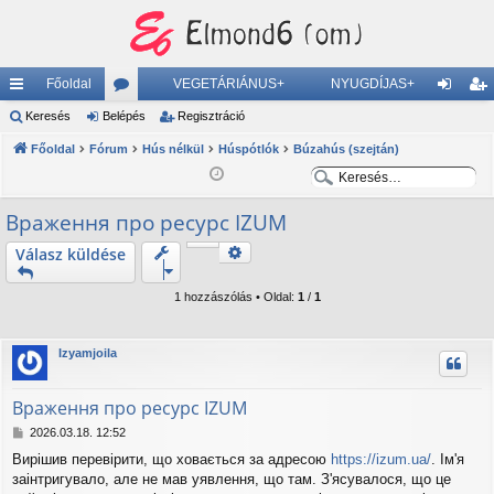
Főoldal
VEGETÁRIÁNUS+
NYUGDÍJAS+
yo
Keresés
Belépés
ór
Regisztráció
el
eg
rs
Főoldal
Fórum
u
Hús nélkül
Húspótlók
Búzahús (szejtán)
ép
is
K
K
lin
m
és
ztr
e
e
Враження про ресурс IZUM
ke
ok
ác
r
r
e
e
k
ió
Keresés
Válasz küldése
Részletes keresés
s
s
é
é
1 hozzászólás • Oldal:
1
/
1
s
s
Izyamjoila
Враження про ресурс IZUM
H
2026.03.18. 12:52
o
Вирішив перевірити, що ховається за адресою
https://izum.ua/
. Ім'я
z
заінтригувало, але не мав уявлення, що там. З'ясувалося, що це
z